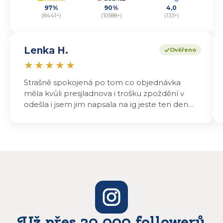
97%
90%
4,0
(8441×)
(10588×)
(133×)
Lenka H.
Ověřeno
★
★
★
★
★
Strašně spokojená po tom co objednávka
měla kvůli presjladnova i trošku zpoždění v
odešla i jsem jim napsala na ig jeste ten den
odeslali a druhý den dopoledne jsem mohla
vyzvedávat .. výrobky jsou super chutnají
báječně a určitě budu objednávat zase
Už přes 20 000 followerů