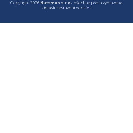
Copyright 2026
Nutsman s.r.o.
. Všechna práva vyhrazena.
Upravit nastavení cookies