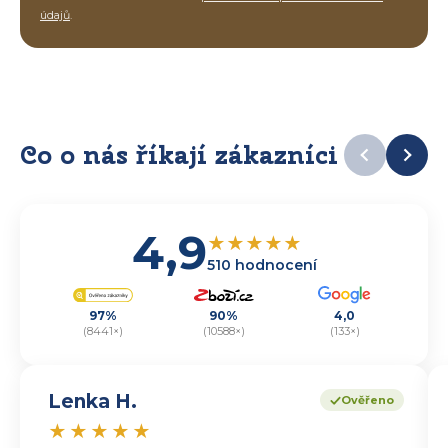
údajů
.
Co o nás říkají zákazníci
4,9
★
★
★
★
★
510 hodnocení
97%
90%
4,0
(8441×)
(10588×)
(133×)
Lenka H.
Ověřeno
★
★
★
★
★