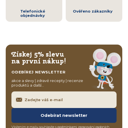
Telefonické
Ověřeno zákazníky
objednávky
Získej 5% slevu
na první nákup!
ODEBÍREJ NEWSLETTER
akce a slevy | zdravé recepty | recenze
produktů a další…
Odebírat newsletter
Vložením e-mailu souhlasíte s
podmínkami zpracování osobních