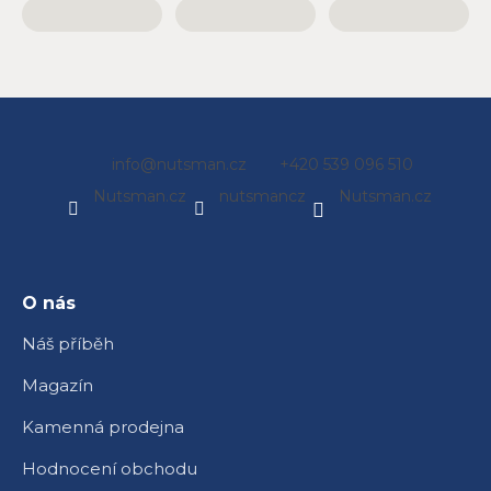
Z
info
@
nutsman.cz
+420 539 096 510
á
Nutsman.cz
nutsmancz
Nutsman.cz
p
a
t
í
O nás
Náš příběh
Magazín
Kamenná prodejna
Hodnocení obchodu