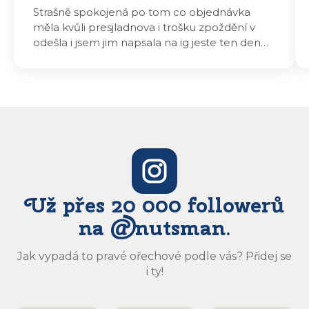
Strašně spokojená po tom co objednávka
měla kvůli presjladnova i trošku zpoždění v
odešla i jsem jim napsala na ig jeste ten den
odeslali a druhý den dopoledne jsem mohla
vyzvedávat .. výrobky jsou super chutnají
báječně a určitě budu objednávat zase
Už přes 20 000 followerů
na @nutsman.
Jak vypadá to pravé ořechové podle vás? Přidej se
i ty!