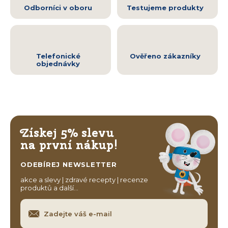
Odborníci v oboru
Testujeme produkty
Telefonické
Ověřeno zákazníky
objednávky
Získej 5% slevu
na první nákup!
ODEBÍREJ NEWSLETTER
akce a slevy | zdravé recepty | recenze
produktů a další…