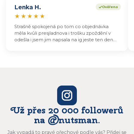
Lenka H.
Ověřeno
★
★
★
★
★
Strašně spokojená po tom co objednávka
měla kvůli presjladnova i trošku zpoždění v
odešla i jsem jim napsala na ig jeste ten den
odeslali a druhý den dopoledne jsem mohla
vyzvedávat .. výrobky jsou super chutnají
báječně a určitě budu objednávat zase
Už přes 20 000 followerů
na @nutsman.
Jak vypadá to pravé ořechové podle vás? Přidej se