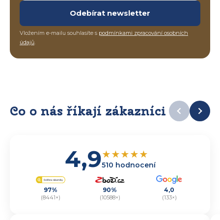
Odebírat newsletter
Vložením e-mailu souhlasíte s
podmínkami zpracování osobních
údajů
.
Co o nás říkají zákazníci
4,9
★
★
★
★
★
510 hodnocení
97%
90%
4,0
(8441×)
(10588×)
(133×)