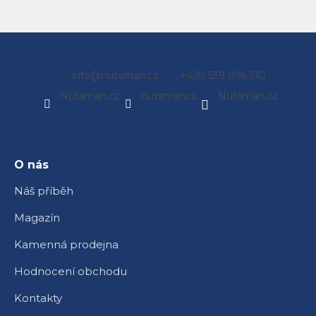
Z
info
@
nutsman.cz
+420 539 096 510
á
Nutsman.cz
nutsmancz
Nutsman.cz
p
a
t
í
O nás
Náš příběh
Magazín
Kamenná prodejna
Hodnocení obchodu
Kontakty