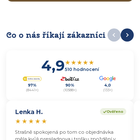
Co o nás říkají zákazníci
4,9
★
★
★
★
★
510 hodnocení
97%
90%
4,0
(8441×)
(10588×)
(133×)
Lenka H.
Ověřeno
★
★
★
★
★
Strašně spokojená po tom co objednávka
měla kvůli presjladnova i trošku zpoždění v