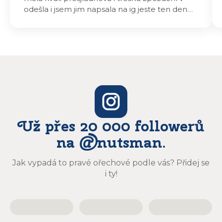
odešla i jsem jim napsala na ig jeste ten den
odeslali a druhý den dopoledne jsem mohla
vyzvedávat .. výrobky jsou super chutnají
báječně a určitě budu objednávat zase
Už přes 20 000 followerů
na @nutsman.
Jak vypadá to pravé ořechové podle vás? Přidej se
i ty!