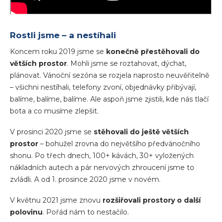
Rostli jsme – a nestíhali
Koncem roku 2019 jsme se
konečně přestěhovali do
větších prostor
. Mohli jsme se roztahovat, dýchat,
plánovat. Vánoční sezóna se rozjela naprosto neuvěřitelně
– všichni nestíhali, telefony zvoní, objednávky přibývají,
balíme, balíme, balíme. Ale aspoň jsme zjistili, kde nás tlačí
bota a co musíme zlepšit.
V prosinci 2020 jsme se
stěhovali do ještě větších
prostor
– bohužel zrovna do největšího předvánočního
shonu. Po třech dnech, 100+ kávách, 30+ vyložených
nákladních autech a pár nervových zhroucení jsme to
zvládli. A od 1. prosince 2020 jsme v novém.
V květnu 2021 jsme znovu
rozšiřovali prostory o další
polovinu
. Pořád nám to nestačilo.