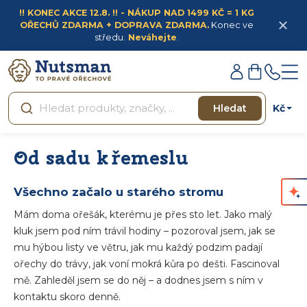
Přejít
!! KONEC AKCE 12.8. !! - NÁKUP NAD 1499 KČ = 1 KG
na
OŘECHŮ ZDARMA + DOPRAVA ZDARMA.
Konec ve
obsah
středu.
Neváhejte
.
Přihlášení
Nákupní
košík
Kč
Hledat
Od sadu k řemeslu
Všechno začalo u starého stromu
Mám doma ořešák, kterému je přes sto let. Jako malý
kluk jsem pod ním trávil hodiny – pozoroval jsem, jak se
mu hýbou listy ve větru, jak mu každý podzim padají
ořechy do trávy, jak voní mokrá kůra po dešti. Fascinoval
mě. Zahleděl jsem se do něj – a dodnes jsem s ním v
kontaktu skoro denně.