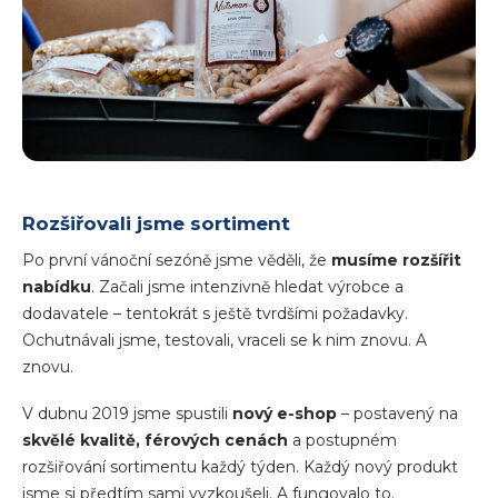
Rozšiřovali jsme sortiment
Po první vánoční sezóně jsme věděli, že
musíme rozšířit
nabídku
. Začali jsme intenzivně hledat výrobce a
dodavatele – tentokrát s ještě tvrdšími požadavky.
Ochutnávali jsme, testovali, vraceli se k nim znovu. A
znovu.
V dubnu 2019 jsme spustili
nový e-shop
– postavený na
skvělé kvalitě, férových cenách
a postupném
rozšiřování sortimentu každý týden. Každý nový produkt
jsme si předtím sami vyzkoušeli. A fungovalo to.