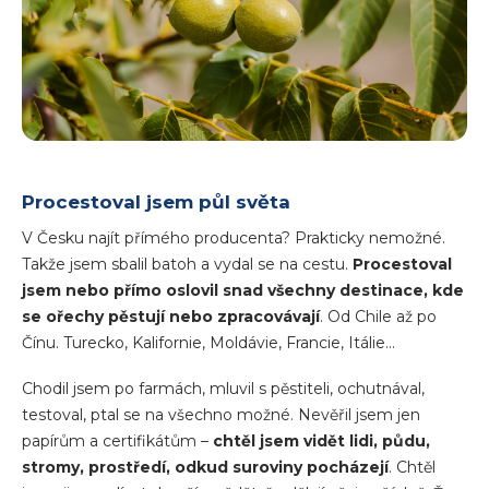
Procestoval jsem půl světa
V Česku najít přímého producenta? Prakticky nemožné.
Takže jsem sbalil batoh a vydal se na cestu.
Procestoval
jsem nebo přímo oslovil snad všechny destinace, kde
se ořechy pěstují nebo zpracovávají
. Od Chile až po
Čínu. Turecko, Kalifornie, Moldávie, Francie, Itálie...
Chodil jsem po farmách, mluvil s pěstiteli, ochutnával,
testoval, ptal se na všechno možné. Nevěřil jsem jen
papírům a certifikátům –
chtěl jsem vidět lidi, půdu,
stromy, prostředí, odkud suroviny pocházejí
. Chtěl