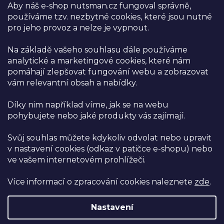
Aby náš e-shop nutsman.cz fungoval správně,
Ambasador Nutsman
používáme tzv. nezbytné cookies, které jsou nutné
pro jeho provoz a nelze je vypnout.
Obchodní podmínky
Na základě vašeho souhlasu dále používáme
Reklamace a vrácení zboží
analytické a marketingové cookies, které nám
Ochrana osobních údajů
pomáhají zlepšovat fungování webu a zobrazovat
vám relevantní obsah a nabídky.
Kamenná prodejna
Díky nim například víme, jak se na webu
Prodejna NUTSMAN
pohybujete nebo jaké produkty vás zajímají.
Těmice 329, Těmice 696 84
areál bývalého družstva
Svůj souhlas můžete kdykoliv odvolat nebo upravit
v nastavení cookies (odkaz v patičce e-shopu) nebo
Zobrazit na mapě
ve vašem internetovém prohlížeči.
Více informací o zpracování cookies naleznete
zde
.
Budeme se na vás těšit:
Po, St, Čt: 06:00–15:00
Út, Pá: 6:00–16:00
Nastavení