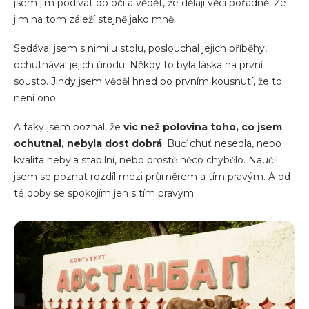
jsem jim podívat do očí a vědět, že dělají věci pořádně. Že
jim na tom záleží stejně jako mně.
Sedával jsem s nimi u stolu, poslouchal jejich příběhy,
ochutnával jejich úrodu. Někdy to byla láska na první
sousto. Jindy jsem věděl hned po prvním kousnutí, že to
není ono.
A taky jsem poznal, že
víc než polovina toho, co jsem
ochutnal, nebyla dost dobrá
. Buď chuť nesedla, nebo
kvalita nebyla stabilní, nebo prostě něco chybělo. Naučil
jsem se poznat rozdíl mezi průměrem a tím pravým. A od
té doby se spokojím jen s tím pravým.