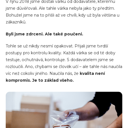
V říjnu 2018 jsme dostali várku od dodavatele, kterému
jsme důvěřovali. Ale tahle várka nebyla jako ty předtím.
Bohužel jsme na to přišli až ve chvíli, kdy už byla většina u
zákazníků.
Byli jsme zdrceni. Ale také poučeni.
Tohle se už nikdy nesmí opakovat. Přijali jsme tvrdší
postupy pro kontrolu kvality. Každá várka se od té doby
testuje, ochutnává, kontroluje. S dodavatelem jsme se
rozloučili. Ano, chybami se člověk učí – ale tahle nás naučila
víc než cokoliv jiného. Naučila nás, že
kvalita není
kompromis. Je to základ všeho.