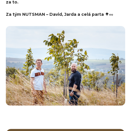
za to.
Za tým NUTSMAN – David, Jarda a celá parta
🌳🥜