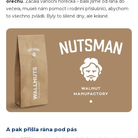
ořechů
. Začala vánoční horečka – balili jsme od rána do
večera, museli nám pomoct i rodinní příslušníci, abychom
to všechno zvládli. Byly to šílené dny, ale krásné.
A pak přišla rána pod pás