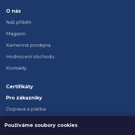
t
í
O nás
Náš příběh
Magazín
Kamenná prodejna
Hodnocení obchodu
Kontakty
Certifikáty
Pro zákazníky
Doprava a platba
Věrnostní program
Používáme soubory cookies
Velkoobchod