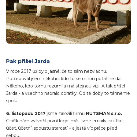
Pak přišel Jarda
V roce 2017 už bylo jasné, že to sám nezvládnu.
Potřeboval jsem někoho, kdo to se mnou potáhne dál.
Někoho, kdo tomu rozumí a má stejnou vizi. A tak přišel
Jarda - a všechno nabralo obrátky. Od té doby to táhneme
spolu.
6. listopadu 2017
jsme založili firmu
NUTSMAN s.r.o.
Grafik nám vytvořil první logo, měli jsme emaily, razítko,
účet, účetní, spoustu starostí – a ještě víc práce před
sebou.