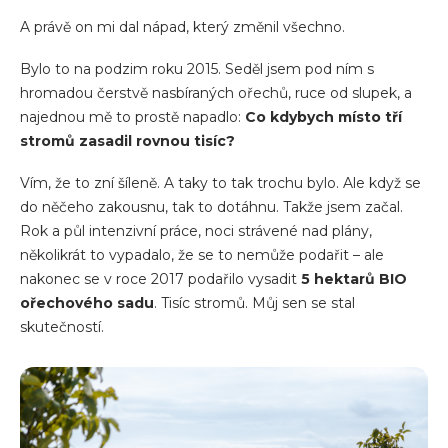
A právě on mi dal nápad, který změnil všechno.
Bylo to na podzim roku 2015. Seděl jsem pod ním s
hromadou čerstvě nasbíraných ořechů, ruce od slupek, a
najednou mě to prostě napadlo:
Co kdybych místo tří
stromů zasadil rovnou tisíc?
Vím, že to zní šíleně. A taky to tak trochu bylo. Ale když se
do něčeho zakousnu, tak to dotáhnu. Takže jsem začal.
Rok a půl intenzivní práce, noci strávené nad plány,
několikrát to vypadalo, že se to nemůže podařit – ale
nakonec se v roce 2017 podařilo vysadit
5 hektarů BIO
ořechového sadu
. Tisíc stromů. Můj sen se stal
skutečností.