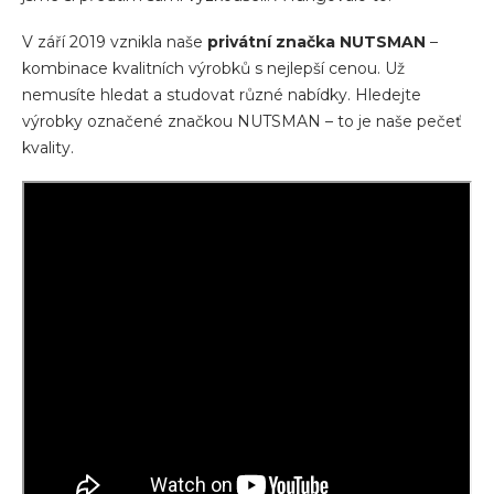
V září 2019 vznikla naše
privátní značka NUTSMAN
–
kombinace kvalitních výrobků s nejlepší cenou. Už
nemusíte hledat a studovat různé nabídky. Hledejte
výrobky označené značkou NUTSMAN – to je naše pečeť
kvality.