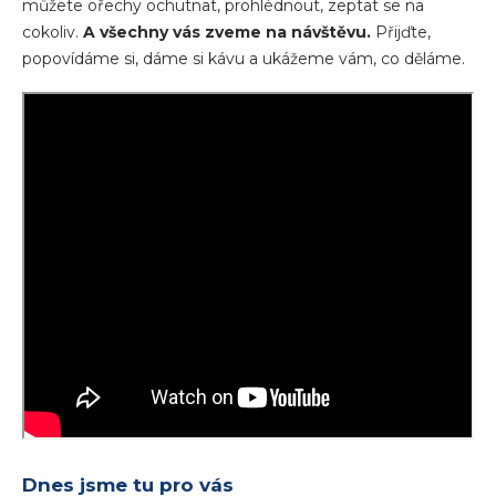
můžete ořechy ochutnat, prohlédnout, zeptat se na
cokoliv.
A všechny vás zveme na návštěvu.
Přijďte,
popovídáme si, dáme si kávu a ukážeme vám, co děláme.
Dnes jsme tu pro vás