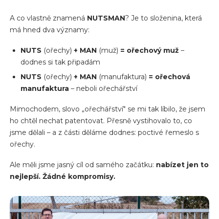
A co vlastně znamená
NUTSMAN
? Je to složenina, která
má hned dva významy:
NUTS
(ořechy)
+ MAN
(muž)
= ořechový muž
–
dodnes si tak připadám
NUTS
(ořechy)
+ MAN
(manufaktura)
= ořechová
manufaktura
– neboli ořechářství
Mimochodem, slovo „ořechářství" se mi tak líbilo, že jsem
ho chtěl nechat patentovat. Přesně vystihovalo to, co
jsme dělali – a z části děláme dodnes: poctivé řemeslo s
ořechy.
Ale měli jsme jasný cíl od samého začátku:
nabízet jen to
nejlepší. Žádné kompromisy.