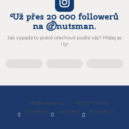
Už přes 20 000 followerů
na @nutsman.
Jak vypadá to pravé ořechové podle vás? Přidej se
i ty!
Z
info
@
nutsman.cz
+420 539 096 510
á
Nutsman.cz
nutsmancz
Nutsman.cz
p
a