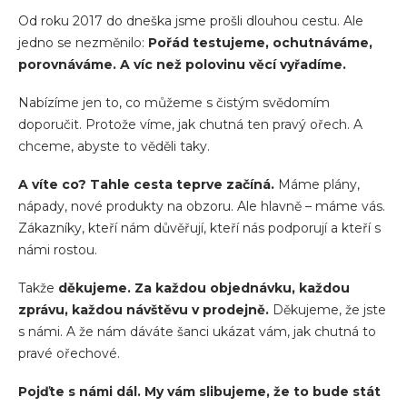
Od roku 2017 do dneška jsme prošli dlouhou cestu. Ale
jedno se nezměnilo:
Pořád testujeme, ochutnáváme,
porovnáváme. A víc než polovinu věcí vyřadíme.
Nabízíme jen to, co můžeme s čistým svědomím
doporučit. Protože víme, jak chutná ten pravý ořech. A
chceme, abyste to věděli taky.
A víte co? Tahle cesta teprve začíná.
Máme plány,
nápady, nové produkty na obzoru. Ale hlavně – máme vás.
Zákazníky, kteří nám důvěřují, kteří nás podporují a kteří s
námi rostou.
Takže
děkujeme. Za každou objednávku, každou
zprávu, každou návštěvu v prodejně.
Děkujeme, že jste
s námi. A že nám dáváte šanci ukázat vám, jak chutná to
pravé ořechové.
Pojďte s námi dál. My vám slibujeme, že to bude stát