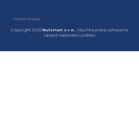
Vytvořil Shoptet
Copyright 2026
Nutsman s.r.o.
. Všechna práva vyhrazena.
Upravit nastavení cookies