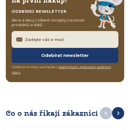
na první nákup!
ODEBÍREJ NEWSLETTER
akce a slevy | zdravé recepty | recenze
produktů a další…
Odebírat newsletter
Vložením e-mailu souhlasíte s
podmínkami zpracování osobních
údajů
.
Co o nás říkají zákazníci