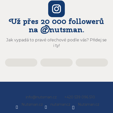
Už přes 20 000 followerů
na @nutsman.
Jak vypadá to pravé ořechové podle vás? Přidej se
i ty!
Z
info
@
nutsman.cz
+420 539 096 510
á
Nutsman.cz
nutsmancz
Nutsman.cz
p