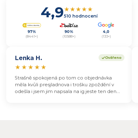
4,9
★
★
★
★
★
510 hodnocení
97%
90%
4,0
(8441×)
(10588×)
(133×)
Lenka H.
Ověřeno
★
★
★
★
★
Strašně spokojená po tom co objednávka
měla kvůli presjladnova i trošku zpoždění v
odešla i jsem jim napsala na ig jeste ten den
odeslali a druhý den dopoledne jsem mohla
vyzvedávat .. výrobky jsou super chutnají
báječně a určitě budu objednávat zase