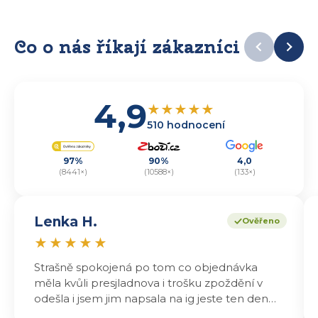
Co o nás říkají zákazníci
4,9
★
★
★
★
★
510 hodnocení
97%
90%
4,0
(8441×)
(10588×)
(133×)
Lenka H.
Ověřeno
★
★
★
★
★
Strašně spokojená po tom co objednávka
měla kvůli presjladnova i trošku zpoždění v
odešla i jsem jim napsala na ig jeste ten den
odeslali a druhý den dopoledne jsem mohla