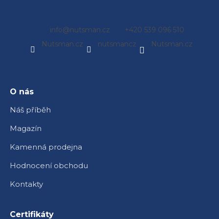
Z
info
@
nutsman.cz
+420 539 096 510
á
Nutsman.cz
nutsmancz
Nutsman.cz
p
a
t
í
O nás
Náš příběh
Magazín
Kamenná prodejna
Hodnocení obchodu
Kontakty
Certifikáty