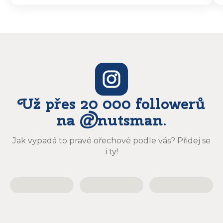
vyzvedávat .. výrobky jsou super chutnají
báječně a určitě budu objednávat zase
Už přes 20 000 followerů
na @nutsman.
Jak vypadá to pravé ořechové podle vás? Přidej se
i ty!