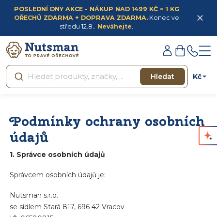
Přejít
POSLEDNÍ DNY AKCE - NÁKUP NAD 1499 KČ = 1 KG
na
OŘECHŮ ZDARMA + DOPRAVA ZDARMA.
Konec ve
obsah
středu 12.8..
Neváhejte
.
Přihlášení
Nákupní
košík
Kč
Hledat
Podmínky ochrany osobních
údajů
1. Správce osobních údajů
Správcem osobních údajů je:
Nutsman s.r.o.
se sídlem Stará 817, 696 42 Vracov