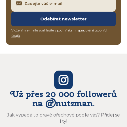
Odebírat newsletter
Vložením e-mailu souhlasíte s
podmínkami zpracování osobních
údajů
.
Už přes 20 000 followerů
na @nutsman.
Jak vypadá to pravé ořechové podle vás? Přidej se
i ty!