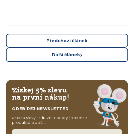
Předchozí článek
Další článek
Získej 5% slevu
na první nákup!
ODEBÍREJ NEWSLETTER
akce a slevy | zdravé recepty | recenze
produktů a další…