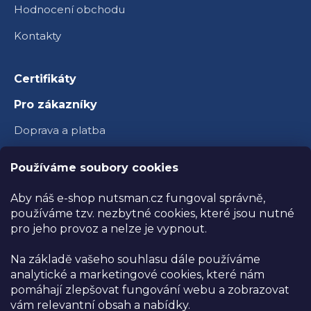
Hodnocení obchodu
Kontakty
Certifikáty
Pro zákazníky
Doprava a platba
Věrnostní program
Používáme soubory cookies
Velkoobchod
Aby náš e-shop nutsman.cz fungoval správně,
Ambasador Nutsman
používáme tzv. nezbytné cookies, které jsou nutné
pro jeho provoz a nelze je vypnout.
Obchodní podmínky
Na základě vašeho souhlasu dále používáme
Reklamace a vrácení zboží
analytické a marketingové cookies, které nám
Ochrana osobních údajů
pomáhají zlepšovat fungování webu a zobrazovat
vám relevantní obsah a nabídky.