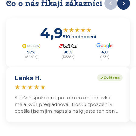
Co o nás říkají zákazníci
4,9
★
★
★
★
★
510 hodnocení
97%
90%
4,0
(8441×)
(10588×)
(133×)
Lenka H.
Ověřeno
★
★
★
★
★
Strašně spokojená po tom co objednávka
měla kvůli presjladnova i trošku zpoždění v
odešla i jsem jim napsala na ig jeste ten den
odeslali a druhý den dopoledne jsem mohla
vyzvedávat .. výrobky jsou super chutnají
báječně a určitě budu objednávat zase