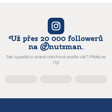
Už přes 20 000 followerů
na @nutsman.
Jak vypadá to pravé ořechové podle vás? Přidej se
i ty!
Z