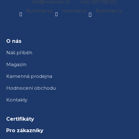
info
@
nutsman.cz
+420 539 096 510
á
Nutsman.cz
nutsmancz
Nutsman.cz
p
a
t
í
O nás
Náš příběh
Magazín
Kamenná prodejna
Hodnocení obchodu
Kontakty
Certifikáty
Pro zákazníky