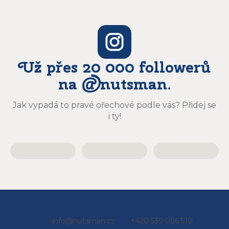
Už přes 20 000 followerů
na @nutsman.
Jak vypadá to pravé ořechové podle vás? Přidej se
i ty!
Z
info
@
nutsman.cz
+420 539 096 510