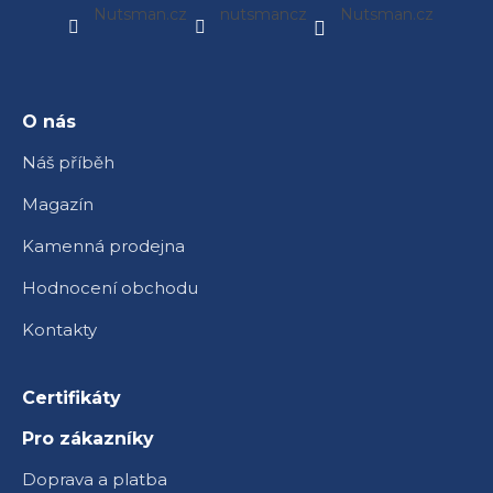
á
Nutsman.cz
nutsmancz
Nutsman.cz
p
a
t
í
O nás
Náš příběh
Magazín
Kamenná prodejna
Hodnocení obchodu
Kontakty
Certifikáty
Pro zákazníky
Doprava a platba