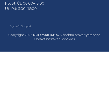
Po, St, Čt: 06:00–15:00
Út, Pá: 6:00–16:00
Vytvořil Shoptet
Copyright 2026
Nutsman s.r.o.
. Všechna práva vyhrazena.
Upravit nastavení cookies