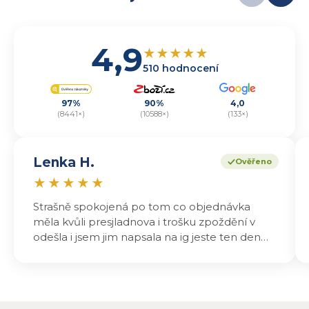
4,9
★
★
★
★
★
510 hodnocení
97%
90%
4,0
(8441×)
(10588×)
(133×)
Lenka H.
Ověřeno
★
★
★
★
★
Strašně spokojená po tom co objednávka
měla kvůli presjladnova i trošku zpoždění v
odešla i jsem jim napsala na ig jeste ten den
odeslali a druhý den dopoledne jsem mohla
vyzvedávat .. výrobky jsou super chutnají
báječně a určitě budu objednávat zase