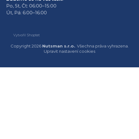
Po, St, Čt: 06:00–15:00
Út, Pá: 6:00–16:00
Vytvořil Shoptet
Copyright 2026
Nutsman s.r.o.
. Všechna práva vyhrazena.
Upravit nastavení cookies