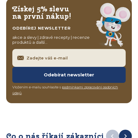
Získej 5% slevu
na první nákup!
ODEBÍREJ NEWSLETTER
akce a slevy | zdravé recepty | recenze
produktů a další…
Odebírat newsletter
Vložením e-mailu souhlasíte s
podmínkami zpracování osobních
údajů
.
Co o nás říkají zákazníci