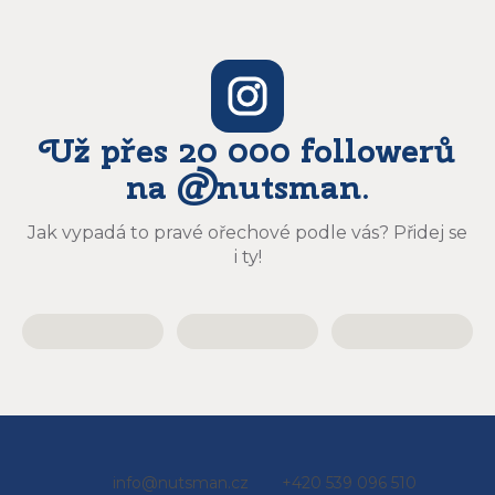
Už přes 20 000 followerů
na @nutsman.
Jak vypadá to pravé ořechové podle vás? Přidej se
i ty!
Z
info
@
nutsman.cz
+420 539 096 510