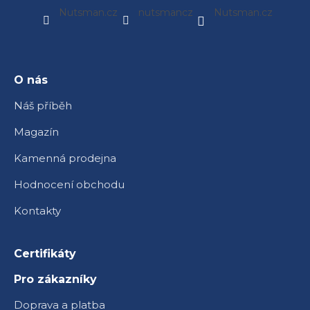
á
Nutsman.cz
nutsmancz
Nutsman.cz
p
a
t
í
O nás
Náš příběh
Magazín
Kamenná prodejna
Hodnocení obchodu
Kontakty
Certifikáty
Pro zákazníky
Doprava a platba