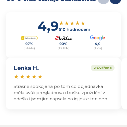
4,9
★
★
★
★
★
510 hodnocení
97%
90%
4,0
(8441×)
(10588×)
(133×)
Lenka H.
Ověřeno
★
★
★
★
★
Strašně spokojená po tom co objednávka
měla kvůli presjladnova i trošku zpoždění v
odešla i jsem jim napsala na ig jeste ten den
odeslali a druhý den dopoledne jsem mohla
vyzvedávat .. výrobky jsou super chutnají
báječně a určitě budu objednávat zase