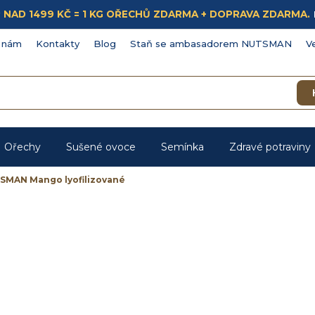
ÁKUP NAD 1499 KČ = 1 KG OŘECHŮ ZDARMA + DOPRAVA ZDARMA.
 nám
Kontakty
Blog
Staň se ambasadorem NUTSMAN
V
Ořechy
Sušené ovoce
Semínka
Zdravé potraviny
SMAN Mango lyofilizované