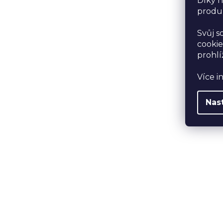
Díky n
produk
Svůj s
cookie
prohlí
Více i
Nas