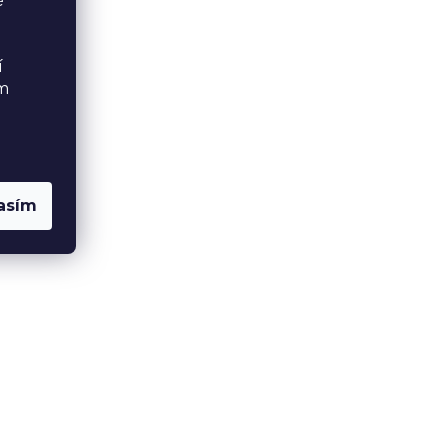
é
í
ém
asím