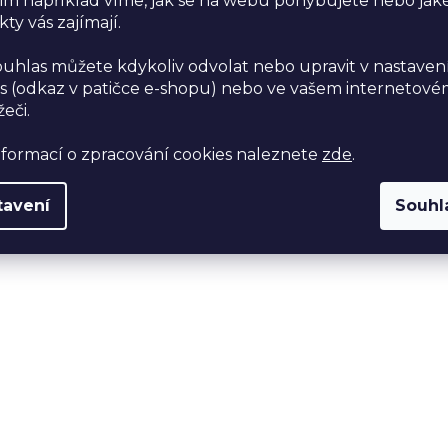
im například víme, jak se na webu pohybujete nebo jak
ty vás zajímají.
ouhlas můžete kdykoliv odvolat nebo upravit v nastaven
s (odkaz v patičce e-shopu) nebo ve vašem internetov
žeči.
nformací o zpracování cookies naleznete
zde
.
tavení
Souhl