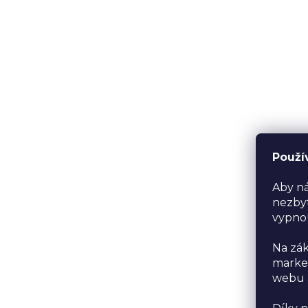
Použí
Aby ná
nezbyt
vypno
Na zák
market
webu a