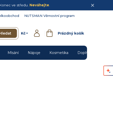
Konec ve středu.
Neváhejte
.
elkoobchod
NUTSMAN Věrnostní program
Kč
Hledat
Prázdný košík
Přihlášení
Nákupní
košík
Mlsání
Nápoje
Kosmetika
Doplňky
Novin