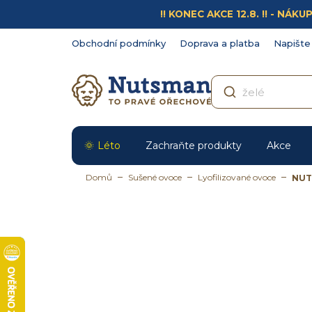
Přejít
!! KONEC AKCE 12.8. !! - N
na
obsah
Obchodní podmínky
Doprava a platba
Napište
Léto
Zachraňte produkty
Akce
Domů
Sušené ovoce
Lyofilizované ovoce
NUT