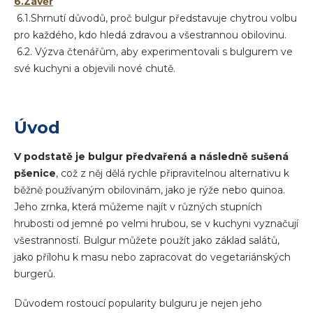
6.Závěr
6.1.Shrnutí důvodů, proč bulgur představuje chytrou volbu
pro každého, kdo hledá zdravou a všestrannou obilovinu.
6.2. Výzva čtenářům, aby experimentovali s bulgurem ve
své kuchyni a objevili nové chutě.
Úvod
V podstatě je bulgur předvařená a následně sušená
pšenice
, což z něj dělá rychle připravitelnou alternativu k
běžně používaným obilovinám, jako je rýže nebo quinoa.
Jeho zrnka, která můžeme najít v různých stupních
hrubosti od jemné po velmi hrubou, se v kuchyni vyznačují
všestranností. Bulgur můžete použít jako základ salátů,
jako přílohu k masu nebo zapracovat do vegetariánských
burgerů.
Důvodem rostoucí popularity bulguru je nejen jeho