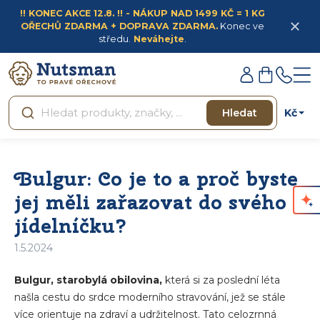
Přejít
!! KONEC AKCE 12.8. !! - NÁKUP NAD 1499 KČ = 1 KG
na
OŘECHŮ ZDARMA + DOPRAVA ZDARMA.
Konec ve
obsah
středu.
Neváhejte
.
Přihlášení
Nákupní
košík
Kč
Hledat
Bulgur: Co je to a proč byste
jej měli zařazovat do svého
jídelníčku?
1.5.2024
Bulgur, starobylá obilovina,
která si za poslední léta
našla cestu do srdce moderního stravování, jež se stále
více orientuje na zdraví a udržitelnost. Tato celozrnná