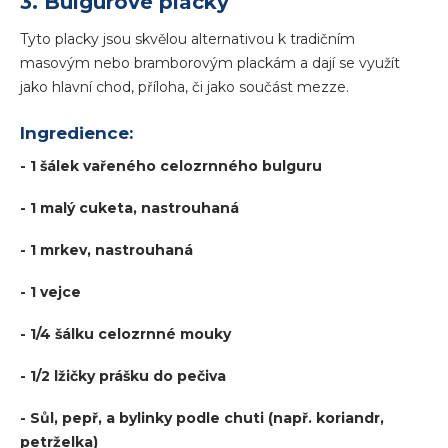
3. Bulgurové placky
Tyto placky jsou skvělou alternativou k tradičním
masovým nebo bramborovým plackám a dají se využít
jako hlavní chod, příloha, či jako součást mezze.
Ingredience:
- 1 šálek vařeného celozrnného bulguru
- 1 malý cuketa, nastrouhaná
- 1 mrkev, nastrouhaná
- 1 vejce
- 1/4 šálku celozrnné mouky
- 1/2 lžičky prášku do pečiva
- Sůl, pepř, a bylinky podle chuti (např. koriandr,
petrželka)