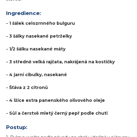
Ingredience:
- 1 šálek celozrnného bulguru
- 3 šálky nasekané petrželky
- 1/2 šálku nasekané máty
- 3 středně velká rajčata, nakrájená na kostičky
- 4 jarní cibulky, nasekané
- Šťáva z 2 citronů
- 4 lžíce extra panenského olivového oleje
- Sůl a čerstvě mletý černý pepř podle chuti
Postup: