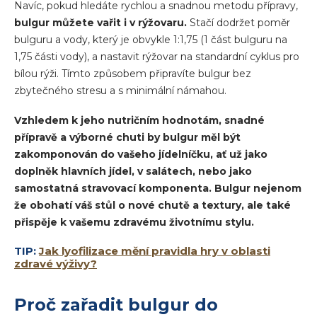
Navíc, pokud hledáte rychlou a snadnou metodu přípravy,
bulgur můžete vařit i v rýžovaru.
Stačí dodržet poměr
bulguru a vody, který je obvykle 1:1,75 (1 část bulguru na
1,75 části vody), a nastavit rýžovar na standardní cyklus pro
bílou rýži. Tímto způsobem připravíte bulgur bez
zbytečného stresu a s minimální námahou.
Vzhledem k jeho nutričním hodnotám, snadné
přípravě a výborné chuti by bulgur měl být
zakomponován do vašeho jídelníčku, ať už jako
doplněk hlavních jídel, v salátech, nebo jako
samostatná stravovací komponenta. Bulgur nejenom
že obohatí váš stůl o nové chutě a textury, ale také
přispěje k vašemu zdravému životnímu stylu.
TIP:
Jak lyofilizace mění pravidla hry v oblasti
zdravé výživy?
Proč zařadit bulgur do