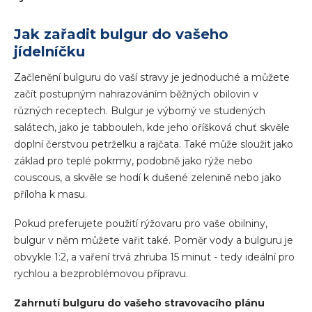
Jak zařadit bulgur do vašeho
jídelníčku
Začlenění bulguru do vaší stravy je jednoduché a můžete
začít postupným nahrazováním běžných obilovin v
různých receptech. Bulgur je výborný ve studených
salátech, jako je tabbouleh, kde jeho oříšková chuť skvěle
doplní čerstvou petrželku a rajčata. Také může sloužit jako
základ pro teplé pokrmy, podobně jako rýže nebo
couscous, a skvěle se hodí k dušené zelenině nebo jako
příloha k masu.
Pokud preferujete použití rýžovaru pro vaše obilniny,
bulgur v něm můžete vařit také. Poměr vody a bulguru je
obvykle 1:2, a vaření trvá zhruba 15 minut - tedy ideální pro
rychlou a bezproblémovou přípravu.
Zahrnutí bulguru do vašeho stravovacího plánu