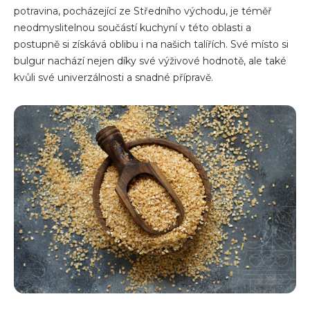
potravina, pocházející ze Středního východu, je téměř
neodmyslitelnou součástí kuchyní v této oblasti a
postupně si získává oblibu i na našich talířích. Své místo si
bulgur nachází nejen díky své výživové hodnotě, ale také
kvůli své univerzálnosti a snadné přípravě.