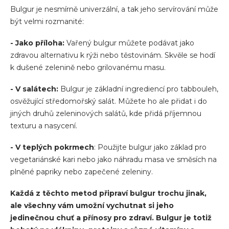
Bulgur je nesmírně univerzální, a tak jeho servírování může
být velmi rozmanité:
- Jako příloha:
Vařený bulgur můžete podávat jako
zdravou alternativu k rýži nebo těstovinám. Skvěle se hodí
k dušené zelenině nebo grilovanému masu.
- V salátech:
Bulgur je základní ingrediencí pro tabbouleh,
osvěžující středomořský salát. Můžete ho ale přidat i do
jiných druhů zeleninových salátů, kde přidá příjemnou
texturu a nasycení.
- V teplých pokrmech
: Použijte bulgur jako základ pro
vegetariánské kari nebo jako náhradu masa ve směsích na
plněné papriky nebo zapečené zeleniny.
Každá z těchto metod připraví bulgur trochu jinak,
ale všechny vám umožní vychutnat si jeho
jedinečnou chuť a přínosy pro zdraví. Bulgur je totiž