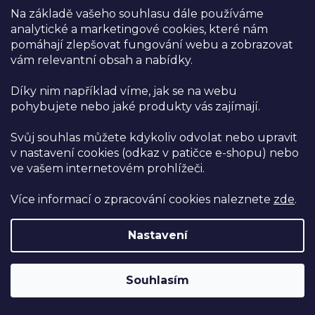
výživovými vlastnostmi, představuje chytrou volbu
Na základě vašeho souhlasu dále používáme
pro každého, kdo si přeje obohatit svůj jídelníček o
analytické a marketingové cookies, které nám
zdravou a přitom chutnou složku.
pomáhají zlepšovat fungování webu a zobrazovat
vám relevantní obsah a nabídky.
Především,
bulgur
je výjimečný svým obsahem
vlákniny a bílkovin
, což činí z něj vynikajícího spojence v
Díky nim například víme, jak se na webu
boji proti hladině cholesterolu a při
regulaci hladiny
pohybujete nebo jaké produkty vás zajímají.
cukru v krvi.
Tato obilovina je také bohatá na vitamíny
skupiny B, minerály jako je železo a hořčík, a nabízí pomalé
Svůj souhlas můžete kdykoliv odvolat nebo upravit
uvolňování energie, díky čemuž je ideálním jídlem pro
v nastavení cookies (odkaz v patičce e-shopu) nebo
dlouhodobou sytost.
ve vašem internetovém prohlížeči.
Nejenže bulgur podporuje zdraví, ale je také neuvěřitelně
Více informací o zpracování cookies naleznete
zde
.
všestranný v kuchyni. Můžete jej použít jako základ pro
lahodné saláty, náhradu rýže v risottech, nebo jako přílohu
Nastavení
k masům a zelenině. S jeho oříškovou chutí a příjemnou
texturou je bulgur skvělým doplňkem téměř ke každému
Souhlasím
jídlu.
A pro ty z vás, kteří rádi experimentují s novými
technikami, bulgur lze dokonce vařit v rýžovaru, což
je efektivní a jednoduchý způsob, jak dosáhnout