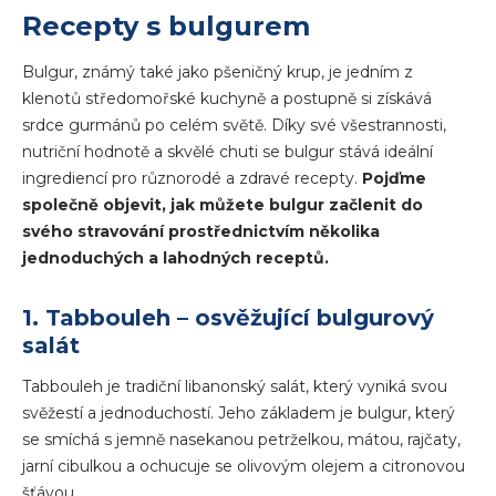
Recepty s bulgurem
Bulgur, známý také jako pšeničný krup, je jedním z
klenotů středomořské kuchyně a postupně si získává
srdce gurmánů po celém světě. Díky své všestrannosti,
nutriční hodnotě a skvělé chuti se bulgur stává ideální
ingrediencí pro různorodé a zdravé recepty.
Pojďme
společně objevit, jak můžete bulgur začlenit do
svého stravování prostřednictvím několika
jednoduchých a lahodných receptů.
1. Tabbouleh – osvěžující bulgurový
salát
Tabbouleh je tradiční libanonský salát, který vyniká svou
svěžestí a jednoduchostí. Jeho základem je bulgur, který
se smíchá s jemně nasekanou petrželkou, mátou, rajčaty,
jarní cibulkou a ochucuje se olivovým olejem a citronovou
šťávou.