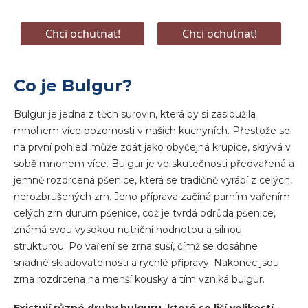
Co je Bulgur?
Bulgur je jedna z těch surovin, která by si zasloužila
mnohem více pozornosti v našich kuchyních. Přestože se
na první pohled může zdát jako obyčejná krupice, skrývá v
sobě mnohem více. Bulgur je ve skutečnosti předvařená a
jemně rozdrcená pšenice, která se tradičně vyrábí z celých,
nerozbrušených zrn. Jeho příprava začíná parním vařením
celých zrn durum pšenice, což je tvrdá odrůda pšenice,
známá svou vysokou nutriční hodnotou a silnou
strukturou. Po vaření se zrna suší, čímž se dosáhne
snadné skladovatelnosti a rychlé přípravy. Nakonec jsou
zrna rozdrcena na menší kousky a tím vzniká bulgur.
Existují různé druhy bulguru, které se liší velikostí