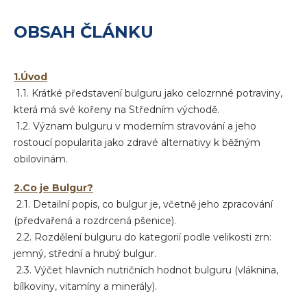
OBSAH ČLÁNKU
1.Úvod
1.1. Krátké představení bulguru jako celozrnné potraviny,
která má své kořeny na Středním východě.
1.2. Význam bulguru v moderním stravování a jeho
rostoucí popularita jako zdravé alternativy k běžným
obilovinám.
2.Co je Bulgur?
2.1. Detailní popis, co bulgur je, včetně jeho zpracování
(předvařená a rozdrcená pšenice).
2.2. Rozdělení bulguru do kategorií podle velikosti zrn:
jemný, střední a hrubý bulgur.
2.3. Výčet hlavních nutričních hodnot bulguru (vláknina,
bílkoviny, vitamíny a minerály).