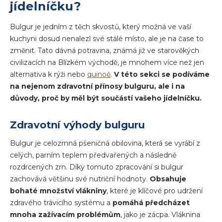
jídelníčku?
Bulgur je jedním z těch skvostů, který možná ve vaší
kuchyni dosud nenalezl své stálé místo, ale je na čase to
změnit. Tato dávná potravina, známá již ve starověkých
civilizacích na Blízkém východě, je mnohem více než jen
alternativa k rýži nebo
quinoě
.
V této sekci se podíváme
na nejenom zdravotní přínosy bulguru, ale i na
důvody, proč by měl být součástí vašeho jídelníčku.
Zdravotní výhody bulguru
Bulgur je celozrnná pšeničná obilovina, která se vyrábí z
celých, parním teplem předvařených a následně
rozdrcených zrn. Díky tomuto zpracování si bulgur
zachovává většinu své nutriční hodnoty.
Obsahuje
bohaté množství vlákniny
, které je klíčové pro udržení
zdravého trávicího systému a
pomáhá předcházet
mnoha zažívacím problémům
, jako je zácpa. Vláknina