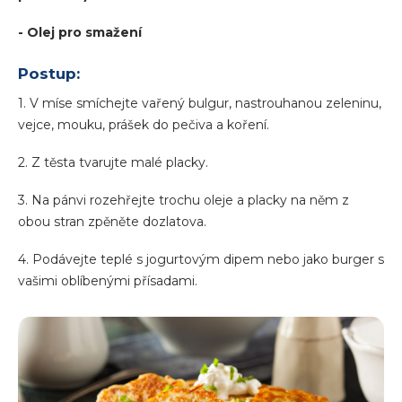
- Olej pro smažení
Postup:
1. V míse smíchejte vařený bulgur, nastrouhanou zeleninu,
vejce, mouku, prášek do pečiva a koření.
2. Z těsta tvarujte malé placky.
3. Na pánvi rozehřejte trochu oleje a placky na něm z
obou stran zpěněte dozlatova.
4. Podávejte teplé s jogurtovým dipem nebo jako burger s
vašimi oblíbenými přísadami.