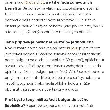
příjemná
oříšková chuť
, ale také
řada zdravotních
benefitů
. Je bohatý na vlákninu, což přispívá k lepšímu
trávení a dlouhodobějšímu pocitu sytosti, což může
pomoci v boji s nadbytečnými kilogramy. Bulgur také
obsahuje řadu důležitých minerálů jako jsou železo, hořčík
a fosfor a je výborným zdrojem rostlinných bílkovin.
Jeho příprava je navíc neuvěřitelně jednoduchá
.
Pokud máte doma rýžovar, můžete
bulgur
připravit bez
jakéhokoli dohledu. Stačí ho správně odměřit (standardní
porce bulguru na osobu je přibližně 60 gramů), opláchnout
a vařit s dvojnásobným množstvím vody, dokud se voda
úplně nevsákne a bulgur není měkký. Ať už se rozhodnete
pro jemnou variantu, která je ideální pro saláty, nebo pro
hrubší typ, vhodný jako teplá příloha, bulgur může
obohatit vaši stravu o nové textury a chutě.
Proč byste tedy měli zařadit bulgur do svého
jídelníčku?
Nejen, že se jedná o zdravou a nutričně