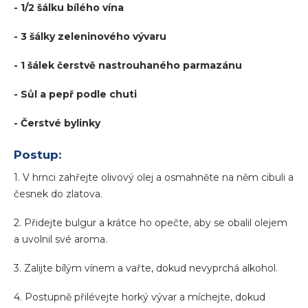
- 1/2 šálku bílého vína
- 3 šálky zeleninového vývaru
- 1 šálek čerstvě nastrouhaného parmazánu
- Sůl a pepř podle chuti
- Čerstvé bylinky
Postup:
1. V hrnci zahřejte olivový olej a osmahněte na něm cibuli a
česnek do zlatova.
2. Přidejte bulgur a krátce ho opečte, aby se obalil olejem
a uvolnil své aroma.
3. Zalijte bílým vínem a vařte, dokud nevyprchá alkohol.
4. Postupně přilévejte horký vývar a míchejte, dokud