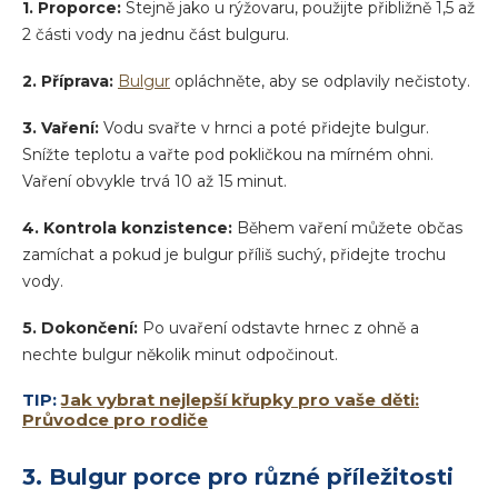
1. Proporce:
Stejně jako u rýžovaru, použijte přibližně 1,5 až
2 části vody na jednu část bulguru.
2. Příprava:
Bulgur
opláchněte, aby se odplavily nečistoty.
3. Vaření:
Vodu svařte v hrnci a poté přidejte bulgur.
Snížte teplotu a vařte pod pokličkou na mírném ohni.
Vaření obvykle trvá 10 až 15 minut.
4. Kontrola konzistence:
Během vaření můžete občas
zamíchat a pokud je bulgur příliš suchý, přidejte trochu
vody.
5. Dokončení:
Po uvaření odstavte hrnec z ohně a
nechte bulgur několik minut odpočinout.
TIP:
Jak vybrat nejlepší křupky pro vaše děti:
Průvodce pro rodiče
3. Bulgur porce pro různé příležitosti