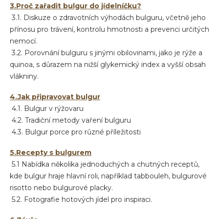
3.Proč zařadit bulgur do jídelníčku?
3.1. Diskuze o zdravotních výhodách bulguru, včetně jeho
přínosu pro trávení, kontrolu hmotnosti a prevenci určitých
nemocí.
3.2. Porovnání bulguru s jinými obilovinami, jako je rýže a
quinoa, s důrazem na nižší glykemický index a vyšší obsah
vlákniny.
4.Jak připravovat bulgur
4.1. Bulgur v rýžovaru
4.2. Tradiční metody vaření bulguru
4.3. Bulgur porce pro různé příležitosti
5.Recepty s bulgurem
5.1 Nabídka několika jednoduchých a chutných receptů,
kde bulgur hraje hlavní roli, například tabbouleh, bulgurové
risotto nebo bulgurové placky.
5.2. Fotografie hotových jídel pro inspiraci.