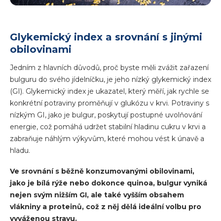
Glykemický index a srovnání s jinými
obilovinami
Jedním z hlavních důvodů, proč byste měli zvážit zařazení
bulguru do svého jídelníčku, je jeho nízký glykemický index
(GI). Glykemický index je ukazatel, který měří, jak rychle se
konkrétní potraviny proměňují v glukózu v krvi. Potraviny s
nízkým GI, jako je bulgur, poskytují postupné uvolňování
energie, což pomáhá udržet stabilní hladinu cukru v krvi a
zabraňuje náhlým výkyvům, které mohou vést k únavě a
hladu.
Ve srovnání s běžně konzumovanými obilovinami,
jako je bílá rýže nebo dokonce quinoa, bulgur vyniká
nejen svým nižším GI, ale také vyšším obsahem
vlákniny a proteinů, což z něj dělá ideální volbu pro
vyváženou stravu.