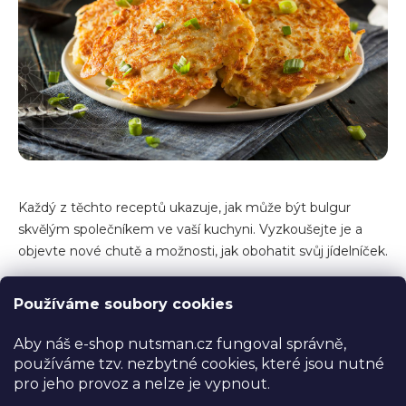
Každý z těchto receptů ukazuje, jak může být bulgur
skvělým společníkem ve vaší kuchyni. Vyzkoušejte je a
objevte nové chutě a možnosti, jak obohatit svůj jídelníček.
Závěr
Používáme soubory cookies
Aby náš e-shop nutsman.cz fungoval správně,
Závěr našeho průzkumu světa bulguru odhaluje, proč je
používáme tzv. nezbytné cookies, které jsou nutné
tento skvost mezi celozrnnými obilovinami tak
pro jeho provoz a nelze je vypnout.
neopomenutelný.
Bulgur, s jeho bohatou historií a