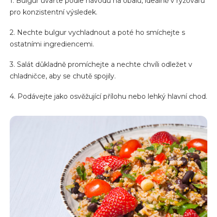
1. Bulgur uvařte podle návodu na obalu, ideálně v rýžovaru
pro konzistentní výsledek.
2. Nechte bulgur vychladnout a poté ho smíchejte s
ostatními ingrediencemi.
3. Salát důkladně promíchejte a nechte chvíli odležet v
chladničce, aby se chutě spojily.
4. Podávejte jako osvěžující přílohu nebo lehký hlavní chod.