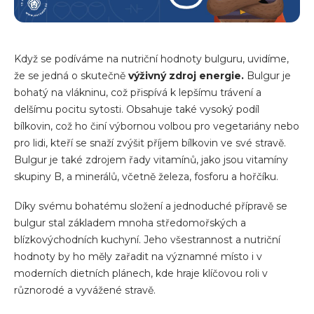
Když se podíváme na nutriční hodnoty bulguru, uvidíme,
že se jedná o skutečně
výživný zdroj energie.
Bulgur je
bohatý na vlákninu, což přispívá k lepšímu trávení a
delšímu pocitu sytosti. Obsahuje také vysoký podíl
bílkovin, což ho činí výbornou volbou pro vegetariány nebo
pro lidi, kteří se snaží zvýšit příjem bílkovin ve své stravě.
Bulgur je také zdrojem řady vitamínů, jako jsou vitamíny
skupiny B, a minerálů, včetně železa, fosforu a hořčíku.
Díky svému bohatému složení a jednoduché přípravě se
bulgur stal základem mnoha středomořských a
blízkovýchodních kuchyní. Jeho všestrannost a nutriční
hodnoty by ho měly zařadit na významné místo i v
moderních dietních plánech, kde hraje klíčovou roli v
různorodé a vyvážené stravě.