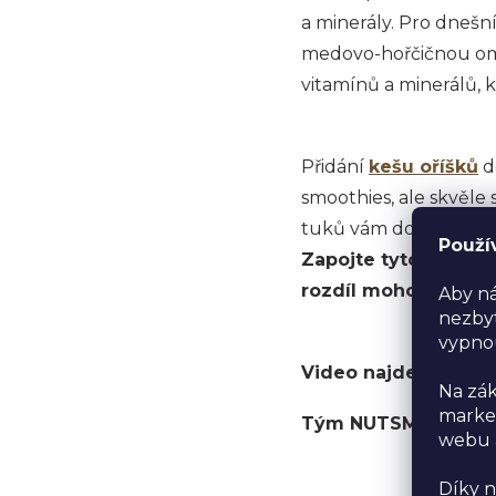
a minerály. Pro dnešn
medovo-hořčičnou omá
vitamínů a minerálů, k
Přidání
kešu oříšků
d
smoothies, ale skvěle 
tuků vám dodají energ
Použí
Zapojte tyto malé, a
rozdíl mohou udělat 
Aby ná
nezbyt
vypno
Video najdete na 
Na zák
market
Tým NUTSMAN a Sil
webu a
Díky n