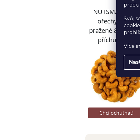
produk
Svůj s
cookie
prohlí
Více i
Nas