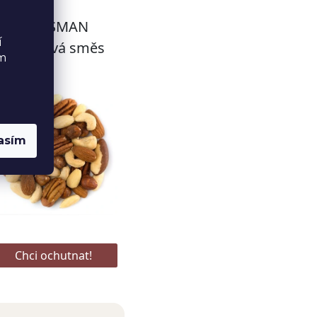
í
ém
asím