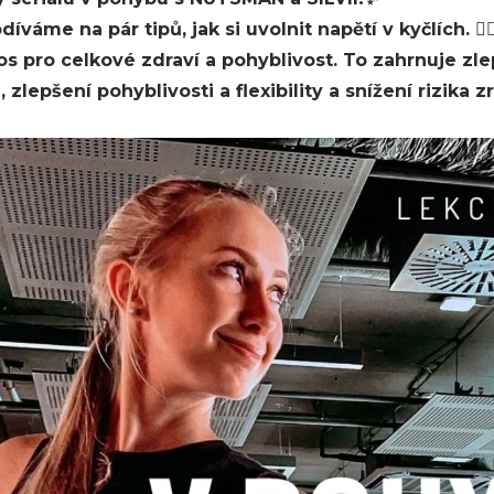
váme na pár tipů, jak si uvolnit napětí v kyčlích. 🤸‍♀
s pro celkové zdraví a pohyblivost. To zahrnuje zlep
 zlepšení pohyblivosti a flexibility a snížení rizika zr