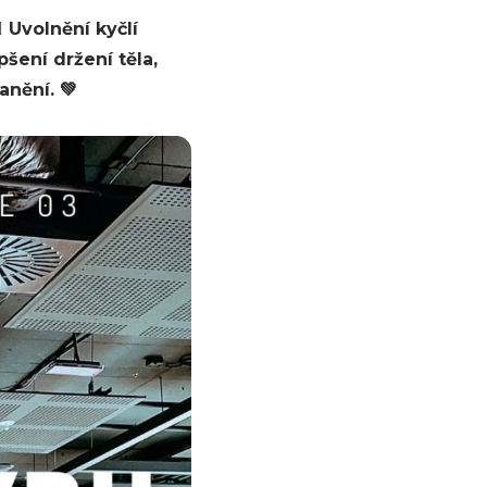
️ Uvolnění kyčlí
šení držení těla,
anění. 💚