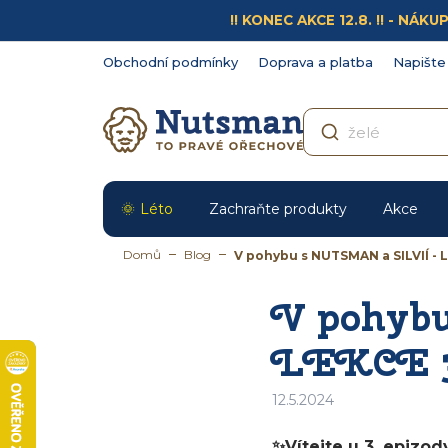
Přejít
!! KONEC AKCE 12.8. !! - N
na
obsah
Obchodní podmínky
Doprava a platba
Napište
Léto
Zachraňte produkty
Akce
Domů
Blog
V pohybu s NUTSMAN a SILVIÍ - 
V pohyb
LEKCE 
12.5.2024
✨Vítejte u 3. epizod