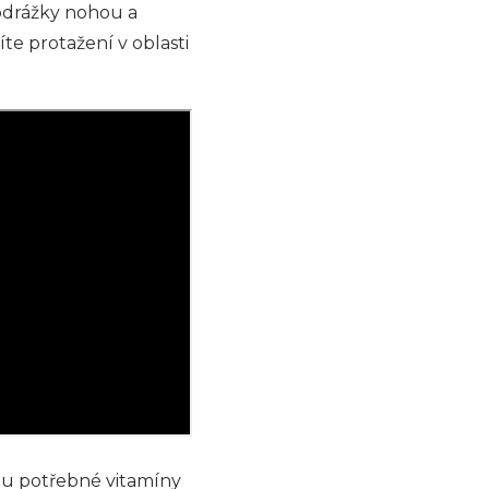
odrážky nohou a
te protažení v oblasti
ělu potřebné vitamíny