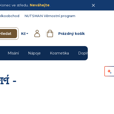
Konec ve středu.
Neváhejte
.
elkoobchod
NUTSMAN Věrnostní program
Kč
Hledat
Prázdný košík
Přihlášení
Nákupní
košík
Mlsání
Nápoje
Kosmetika
Doplňky
Novin
Í -