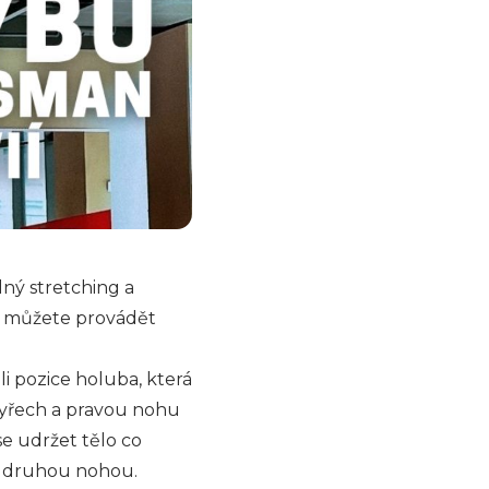
lný stretching a
é můžete provádět
i pozice holuba, která
čtyřech a pravou nohu
e udržet tělo co
 s druhou nohou.