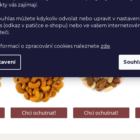
ty vás zajímají.
ouhlas můžete kdykoliv odvolat nebo upravit v nastaven
s (odkaz v patičce e-shopu) nebo ve vašem internetov
žeči.
nformací o zpracování cookies naleznete
zde
.
tavení
Souhl