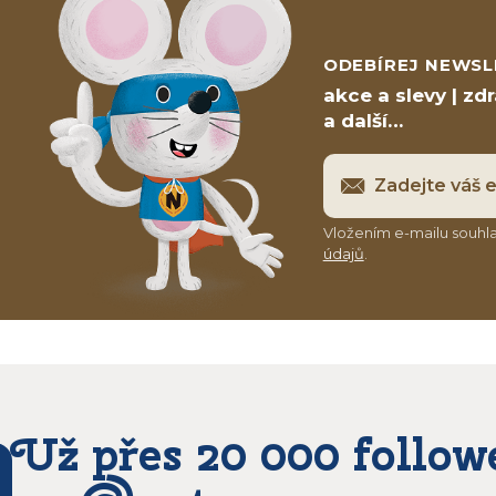
ODEBÍREJ NEWSL
akce a slevy | zd
a další…
Vložením e-mailu souhla
údajů
.
Už přes 20 000 follow