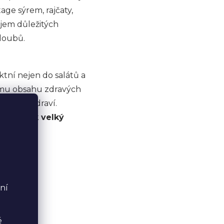
age sýrem, rajčaty,
jem důležitých
kloubů.
tní nejen do salátů a
okému obsahu zdravých
dobrého zdraví.
díte, jak velký
ní
é