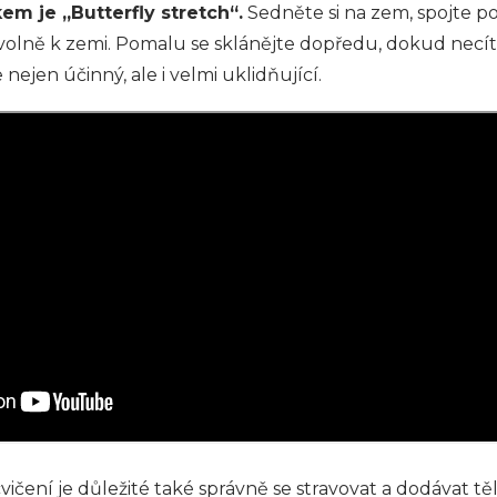
m je „Butterfly stretch“.
Sedněte si na zem, spojte p
olně k zemi. Pomalu se sklánějte dopředu, dokud necítí
e nejen účinný, ale i velmi uklidňující.
ičení je důležité také správně se stravovat a dodávat t