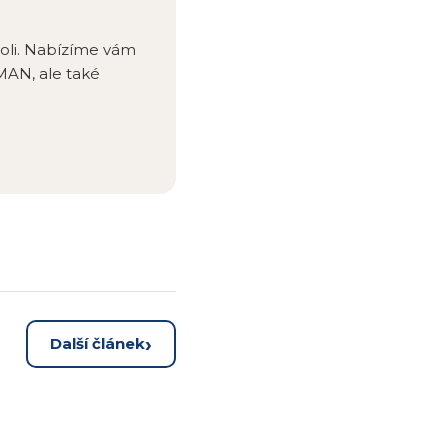
 roli. Nabízíme vám
MAN, ale také
Další článek