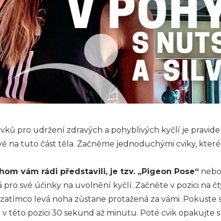
vků pro udržení zdravých a pohyblivých kyčlí je pravide
vě na tuto část těla. Začněme jednoduchými cviky, kter
chom vám rádi představili, je tzv. „Pigeon Pose“
nebol
á pro své účinky na uvolnění kyčlí. Začněte v pozici na 
 zatímco levá noha zůstane protažená za vámi. Pokuste s
e v této pozici 30 sekund až minutu. Poté cvik opakujte