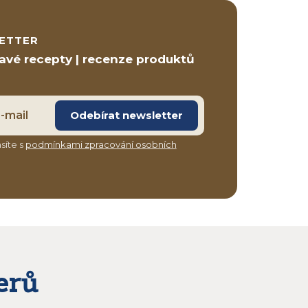
ETTER
ravé recepty | recenze produktů
Odebírat newsletter
síte s
podmínkami zpracování osobních
erů