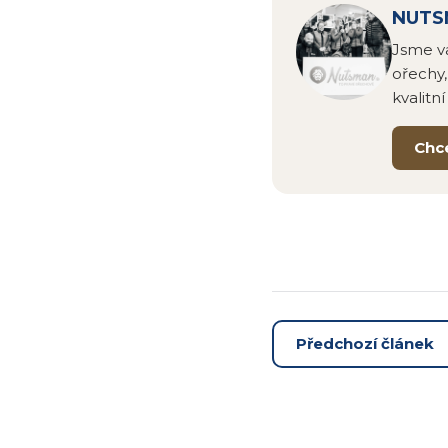
NUTSM
Jsme va
ořechy,
kvalitn
Chc
Předchozí článek