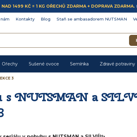
ÁKUP NAD 1499 KČ = 1 KG OŘECHŮ ZDARMA + DOPRAVA ZDARMA.
 nám
Kontakty
Blog
Staň se ambasadorem NUTSMAN
V
Ořechy
Sušené ovoce
Semínka
Zdravé potraviny
LEKCE 3
u s NUTSMAN a SILVI
3
y seriálu v pohybu s NUTSMAN a SILVIÍ!✨