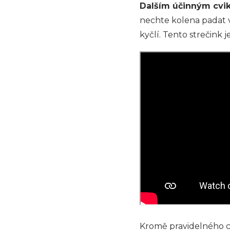
Dalším účinným cvike
nechte kolena padat v
kyčlí. Tento strečink j
Kromě pravidelného cv