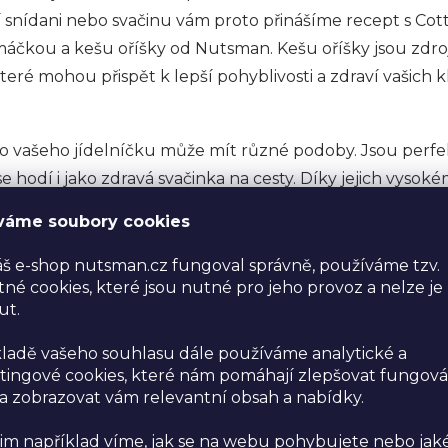
í snídani nebo svačinu vám proto přinášíme recept s Cott
čkou a kešu oříšky od Nutsman. Kešu oříšky jsou zdro
teré mohou přispět k lepší pohyblivosti a zdraví vašich 
o vašeho jídelníčku může mít různé podoby. Jsou perfek
se hodí i jako zdravá svačinka na cesty. Díky jejich vys
ii a zároveň podpoří vaše svaly a klouby při udržování 
váme soubory cookies
však výživné, zázraky do svého denního režimu a uvi
nejen pro vaše kyčle, ale pro celé tělo.
š e-shop nutsman.cz fungoval správně, používáme tzv.
né cookies, které jsou nutné pro jeho provoz a nelze je
ut.
našem
FACEBOOKU
nebo
INSTAGRAMU
ladě vašeho souhlasu dále používáme analytické a
ingové cookies, které nám pomáhají zlepšovat fungová
vie
 zobrazovat vám relevantní obsah a nabídky.
im například víme, jak se na webu pohybujete nebo jak