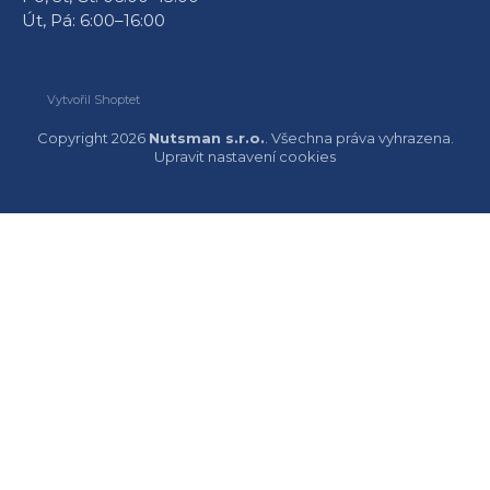
Út, Pá: 6:00–16:00
Vytvořil Shoptet
Copyright 2026
Nutsman s.r.o.
. Všechna práva vyhrazena.
Upravit nastavení cookies