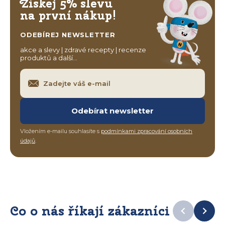
Získej 5% slevu
na první nákup!
ODEBÍREJ NEWSLETTER
akce a slevy | zdravé recepty | recenze
produktů a další…
Odebírat newsletter
Vložením e-mailu souhlasíte s
podmínkami zpracování osobních
údajů
.
Co o nás říkají zákazníci