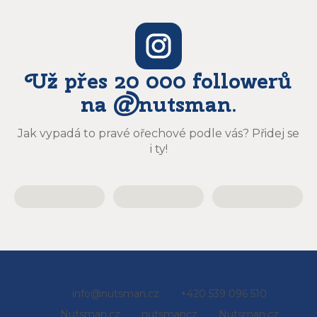
Už přes 20 000 followerů
na @nutsman.
Jak vypadá to pravé ořechové podle vás? Přidej se
i ty!
Z
info
@
nutsman.cz
+420 539 096 510
á
Nutsman.cz
nutsmancz
Nutsman.cz