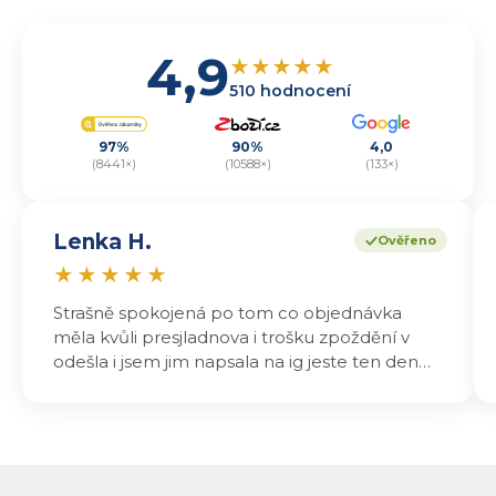
4,9
★
★
★
★
★
510 hodnocení
97%
90%
4,0
(8441×)
(10588×)
(133×)
Lenka H.
Ověřeno
★
★
★
★
★
Strašně spokojená po tom co objednávka
měla kvůli presjladnova i trošku zpoždění v
odešla i jsem jim napsala na ig jeste ten den
odeslali a druhý den dopoledne jsem mohla
vyzvedávat .. výrobky jsou super chutnají
báječně a určitě budu objednávat zase