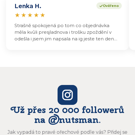
Lenka H.
Ověřeno
★
★
★
★
★
Strašně spokojená po tom co objednávka
měla kvůli presjladnova i trošku zpoždění v
odešla i jsem jim napsala na ig jeste ten den
odeslali a druhý den dopoledne jsem mohla
vyzvedávat .. výrobky jsou super chutnají
báječně a určitě budu objednávat zase
Už přes 20 000 followerů
na @nutsman.
Jak vypadá to pravé ořechové podle vás? Přidej se