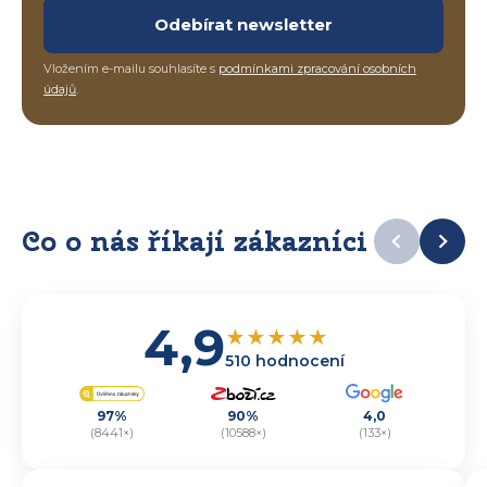
Odebírat newsletter
Vložením e-mailu souhlasíte s
podmínkami zpracování osobních
údajů
.
Co o nás říkají zákazníci
4,9
★
★
★
★
★
510 hodnocení
97%
90%
4,0
(8441×)
(10588×)
(133×)