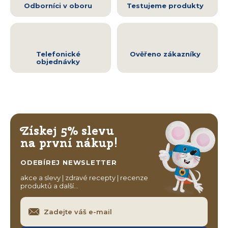
Odborníci v oboru
Testujeme produkty
Telefonické
Ověřeno zákazníky
objednávky
Získej 5% slevu
na první nákup!
ODEBÍREJ NEWSLETTER
akce a slevy | zdravé recepty | recenze
produktů a další…