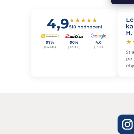
4,9
Le
★
★
★
★
★
ka
510 hodnocení
H.
★
97%
90%
4,0
(8441×)
(10588×)
(133×)
Str
po 
obj
kvů
i t
v o
nap
jes
ode
de
jse
vyz
výr