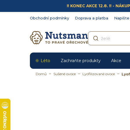
Přejít
!! KONEC AKCE 12.8. !! - N
na
obsah
Obchodní podmínky
Doprava a platba
Napište
Léto
Zachraňte produkty
Akce
Domů
Sušené ovoce
Lyofilizované ovoce
Lyof