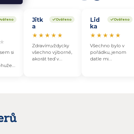
Jitk
Lid
věřeno
Ověřeno
Ověřeno
a
ka
★
★
★
★
★
★
★
★
★
★
★
Zdravím,vždycky
Všechno bylo v
sem si
všechno výborné,
pořádku, jenom
akorát teď v
datle mi
ohužel
poslední
nechutnaji , maji
asklém
objednávce, malá
nakyslou chuť.
šky
chybička,ale,to se
Přesto jsem se na
 ale
normálně může
ně hodně těšila,
stát.Dekuji
teď nevim co z
alení,
toho udělám ,
 měl
abych to
zpracovala!
erů