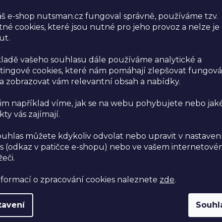
š e-shop nutsman.cz fungoval správně, používáme tzv.
né cookies, které jsou nutné pro jeho provoz a nelze je
ut.
ODEBÍREJ NEWSL
akce a slevy | zd
ladě vašeho souhlasu dále používáme analytické a
a další…
ingové cookies, které nám pomáhají zlepšovat fungová
 zobrazovat vám relevantní obsah a nabídky.
im například víme, jak se na webu pohybujete nebo jak
ty vás zajímají.
Vložením e-mailu souhla
údajů
.
ouhlas můžete kdykoliv odvolat nebo upravit v nastaven
s (odkaz v patičce e-shopu) nebo ve vašem internetov
žeči.
nformací o zpracování cookies naleznete
zde
.
tavení
Souhl
níci