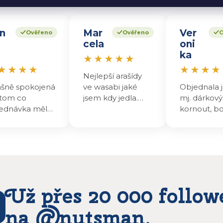
n
Mar
Ver
Ověřeno
Ověřeno
O
cela
oni
ka
★
★
★
★
★
★
★
★
★
★
★
★
★
Nejlepší arašídy
ašně spokojená
ve wasabi jaké
Objednala j
tom co
jsem kdy jedla.
mj. dárkový
ednávka měla
Jinde už nekupuji.
kornout, b
li presjladnova
přišel v pr
rošku zpoždění
obalu☹️ oří
dešla i jsem jim
byly dobré,
sala na ig
škoda toho
te ten den
zničeného b
slali a druhý
protože to
n dopoledne
být dárek.
Už přes 20 000 follow
m mohla
vedávat ..
na @nutsman.
obky jsou