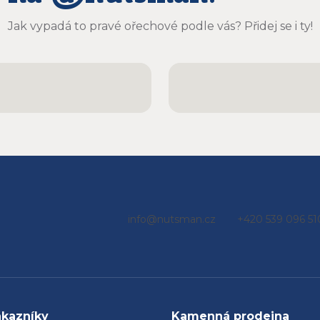
er chutnají
ečně a určitě
Jak vypadá to pravé ořechové podle vás? Přidej se i ty!
u objednávat
e
info
@
nutsman.cz
+420 539 096 51
ákazníky
Kamenná prodejna