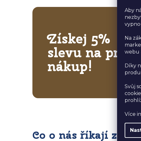
Aby ná
nezbyt
vypno
Získej 5%
Na zák
market
slevu na první
webu a
nákup!
Díky n
produk
Svůj s
cookie
prohlí
Více i
Nas
Co o nás říkají zákaz