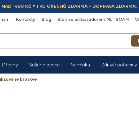
ÁKUP NAD 1499 KČ = 1 KG OŘECHŮ ZDARMA + DOPRAVA ZDARMA.
 nám
Kontakty
Blog
Staň se ambasadorem NUTSMAN
V
Ořechy
Sušené ovoce
Semínka
Zdravé potraviny
ilizované broskve