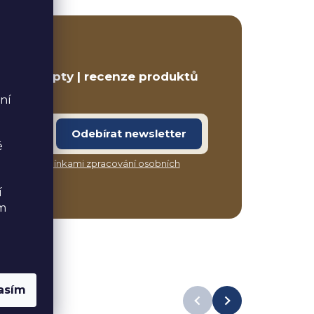
ETTER
ravé recepty | recenze produktů
ní
Odebírat newsletter
é
síte s
podmínkami zpracování osobních
í
ém
asím