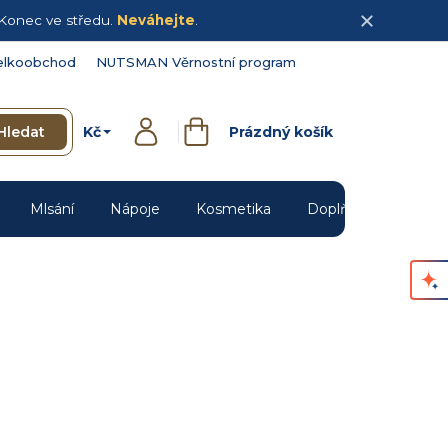
Konec ve středu.
Neváhejte
.
elkoobchod
NUTSMAN Věrnostní program
Kč
Hledat
Prázdný košík
Přihlášení
Nákupní
košík
Mlsání
Nápoje
Kosmetika
Doplňky
Novin