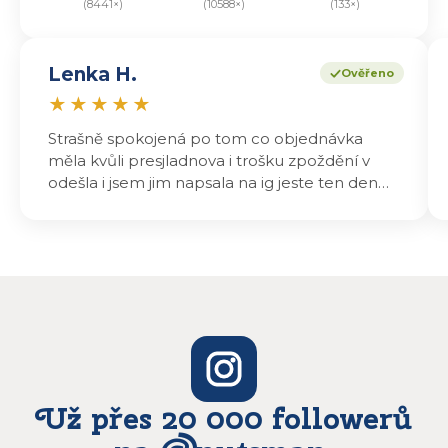
(8441×)
(10588×)
(133×)
Lenka H.
Ověřeno
★
★
★
★
★
Strašně spokojená po tom co objednávka
měla kvůli presjladnova i trošku zpoždění v
odešla i jsem jim napsala na ig jeste ten den
odeslali a druhý den dopoledne jsem mohla
vyzvedávat .. výrobky jsou super chutnají
báječně a určitě budu objednávat zase
Už přes 20 000 followerů