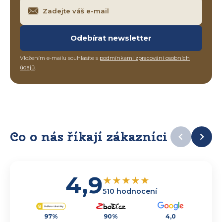
Odebírat newsletter
Vložením e-mailu souhlasíte s
podmínkami zpracování osobních
údajů
.
Co o nás říkají zákazníci
4,9
★
★
★
★
★
510 hodnocení
97%
90%
4,0