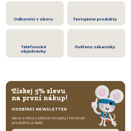
Odborníci v oboru
Testujeme produkty
Telefonické
Ověřeno zákazníky
objednávky
Získej 5% slevu
na první nákup!
ODEBÍREJ NEWSLETTER
akce a slevy | zdravé recepty | recenze
produktů a další…