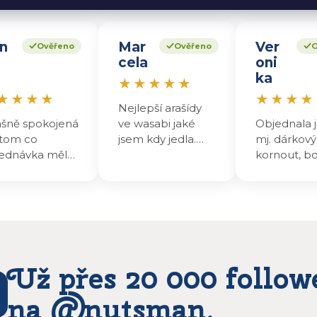
n
Mar
Ver
Ověřeno
Ověřeno
O
cela
oni
ka
★
★
★
★
★
★
★
★
★
★
★
★
★
Nejlepší arašídy
ašně spokojená
ve wasabi jaké
Objednala j
tom co
jsem kdy jedla.
mj. dárkový
ednávka měla
Jinde už nekupuji.
kornout, b
li presjladnova
přišel v pr
rošku zpoždění
obalu☹️ oří
dešla i jsem jim
byly dobré,
sala na ig
škoda toho
te ten den
zničeného b
slali a druhý
protože to
n dopoledne
být dárek.
Už přes 20 000 follow
m mohla
vedávat ..
na @nutsman.
obky jsou