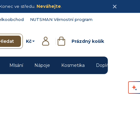
Konec ve středu.
Neváhejte
.
elkoobchod
NUTSMAN Věrnostní program
Kč
Hledat
Prázdný košík
Přihlášení
Nákupní
košík
Mlsání
Nápoje
Kosmetika
Doplňky
Novin