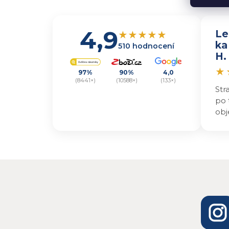
4,9
Le
★
★
★
★
★
ka
510 hodnocení
H.
★
97%
90%
4,0
(8441×)
(10588×)
(133×)
Str
po 
obj
kvů
i t
v o
nap
jes
ode
de
jse
vyz
výr