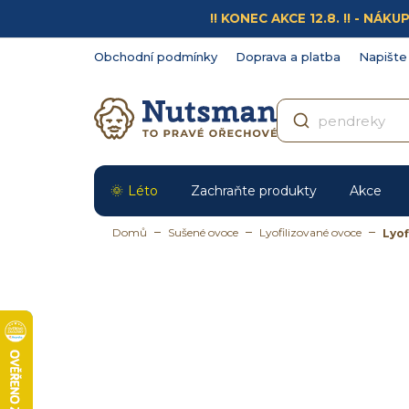
Přejít
!! KONEC AKCE 12.8. !! - N
na
obsah
Obchodní podmínky
Doprava a platba
Napište
Léto
Zachraňte produkty
Akce
Domů
Sušené ovoce
Lyofilizované ovoce
Lyof