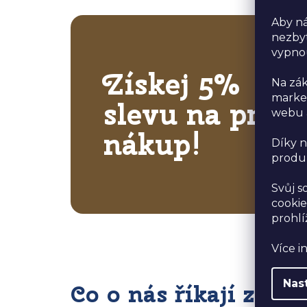
Aby ná
nezbyt
vypno
Získej 5%
Na zák
market
slevu na první
webu a
nákup!
Díky n
produk
Svůj s
cookie
prohlí
Více i
Nas
Co o nás říkají zákaz