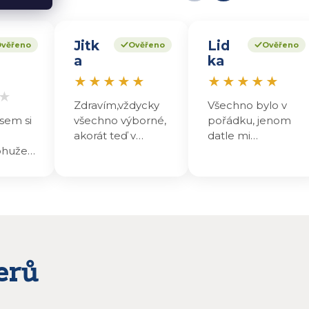
Jitk
Lid
věřeno
Ověřeno
Ověřeno
a
ka
★
★
★
★
★
★
★
★
★
★
★
Zdravím,vždycky
Všechno bylo v
sem si
všechno výborné,
pořádku, jenom
akorát teď v
datle mi
ohužel
poslední
nechutnaji , maji
asklém
objednávce, malá
nakyslou chuť.
šky
chybička,ale,to se
Přesto jsem se na
 ale
normálně může
ně hodně těšila,
stát.Dekuji
teď nevim co z
alení,
toho udělám ,
 měl
abych to
zpracovala!
erů