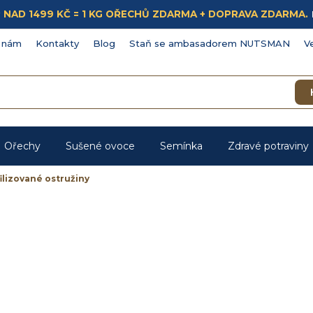
ÁKUP NAD 1499 KČ = 1 KG OŘECHŮ ZDARMA + DOPRAVA ZDARMA.
 nám
Kontakty
Blog
Staň se ambasadorem NUTSMAN
V
Ořechy
Sušené ovoce
Semínka
Zdravé potraviny
ilizované ostružiny