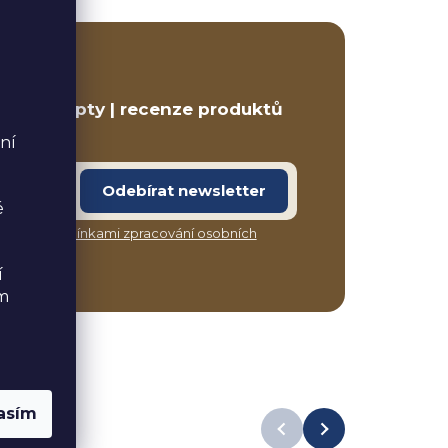
ETTER
ravé recepty | recenze produktů
ní
Odebírat newsletter
é
síte s
podmínkami zpracování osobních
í
ém
asím