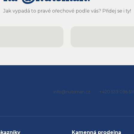
er chutnají
ečně a určitě
Jak vypadá to pravé ořechové podle vás? Přidej se i ty!
u objednávat
e
info
@
nutsman.cz
+420 539 096 51
ákazníky
Kamenná prodejna