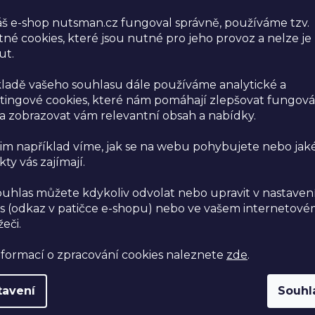
š e-shop nutsman.cz fungoval správně, používáme tzv.
né cookies, které jsou nutné pro jeho provoz a nelze je
ut.
ODEBÍREJ NEWSL
akce a slevy | zd
ladě vašeho souhlasu dále používáme analytické a
a další…
ingové cookies, které nám pomáhají zlepšovat fungová
 zobrazovat vám relevantní obsah a nabídky.
im například víme, jak se na webu pohybujete nebo jak
ty vás zajímají.
Vložením e-mailu souhla
údajů
.
ouhlas můžete kdykoliv odvolat nebo upravit v nastaven
s (odkaz v patičce e-shopu) nebo ve vašem internetov
žeči.
nformací o zpracování cookies naleznete
zde
.
tavení
Souhl
níci