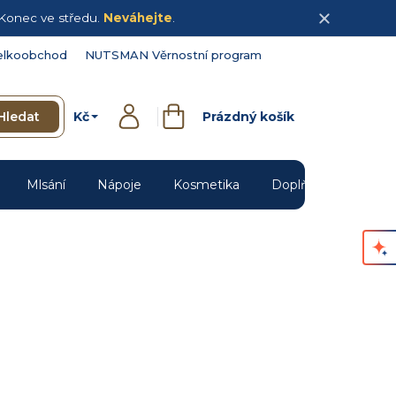
Konec ve středu.
Neváhejte
.
elkoobchod
NUTSMAN Věrnostní program
Kč
Hledat
Prázdný košík
Přihlášení
Nákupní
košík
Mlsání
Nápoje
Kosmetika
Doplňky
Novin