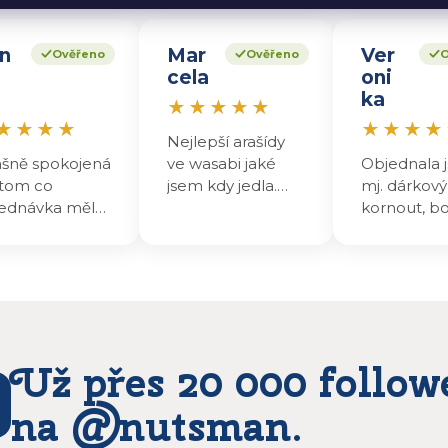
n
Mar
Ver
Ověřeno
Ověřeno
O
cela
oni
ka
★
★
★
★
★
★
★
★
★
★
★
★
★
Nejlepší arašídy
ašně spokojená
ve wasabi jaké
Objednala j
tom co
jsem kdy jedla.
mj. dárkový
ednávka měla
Jinde už nekupuji.
kornout, b
li presjladnova
přišel v pr
rošku zpoždění
obalu☹️ oří
dešla i jsem jim
byly dobré,
sala na ig
škoda toho
te ten den
zničeného b
slali a druhý
protože to
n dopoledne
být dárek.
Už přes 20 000 follow
m mohla
vedávat ..
na @nutsman.
obky jsou