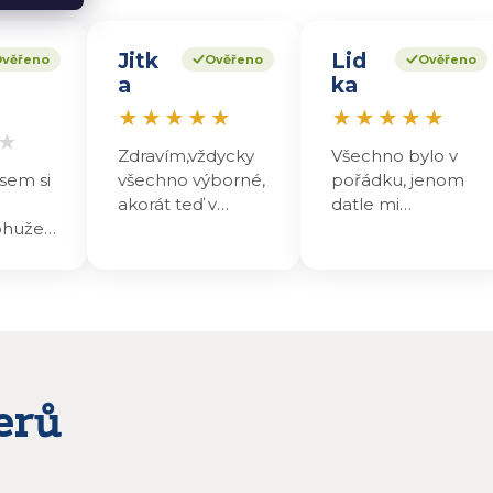
Jitk
Lid
věřeno
Ověřeno
Ověřeno
a
ka
★
★
★
★
★
★
★
★
★
★
★
Zdravím,vždycky
Všechno bylo v
sem si
všechno výborné,
pořádku, jenom
akorát teď v
datle mi
ohužel
poslední
nechutnaji , maji
asklém
objednávce, malá
nakyslou chuť.
šky
chybička,ale,to se
Přesto jsem se na
 ale
normálně může
ně hodně těšila,
stát.Dekuji
teď nevim co z
alení,
toho udělám ,
 měl
abych to
zpracovala!
erů