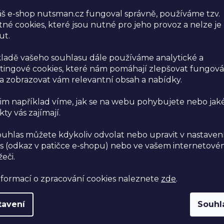
š e-shop nutsman.cz fungoval správně, používáme tzv.
né cookies, které jsou nutné pro jeho provoz a nelze je
ODEBÍREJ NEWSL
ut.
akce a slevy | zd
ladě vašeho souhlasu dále používáme analytické a
a další…
ingové cookies, které nám pomáhají zlepšovat fungová
 zobrazovat vám relevantní obsah a nabídky.
im například víme, jak se na webu pohybujete nebo jak
Vložením e-mailu souhla
ty vás zajímají.
údajů
.
ouhlas můžete kdykoliv odvolat nebo upravit v nastaven
s (odkaz v patičce e-shopu) nebo ve vašem internetov
žeči.
nformací o zpracování cookies naleznete
zde
.
níci
tavení
Souhl