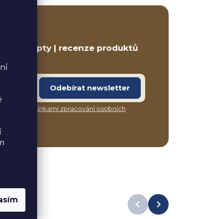
ETTER
ravé recepty | recenze produktů
ní
Odebírat newsletter
é
síte s
podmínkami zpracování osobních
í
ém
asím