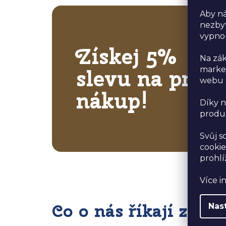
Aby ná
nezbyt
vypno
Získej 5%
Na zák
market
slevu na první
webu a
nákup!
Díky n
produk
Svůj s
cookie
prohlí
Více i
Co o nás říkají zákaz
Nas