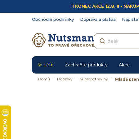
Přejít
!! KONEC AKCE 12.8. !! - N
na
obsah
Obchodní podmínky
Doprava a platba
Napište
Léto
Zachraňte produkty
Akce
Domů
Doplňky
Superpotraviny
Mladá pšen