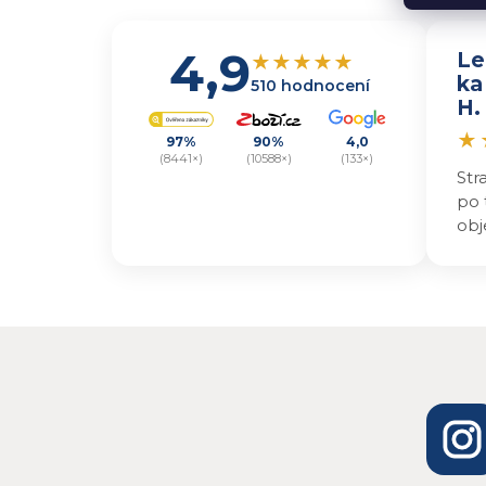
4,9
Le
★
★
★
★
★
ka
510 hodnocení
H.
★
97%
90%
4,0
(8441×)
(10588×)
(133×)
Str
po 
obj
kvů
i t
v o
nap
jes
ode
de
jse
vyz
výr