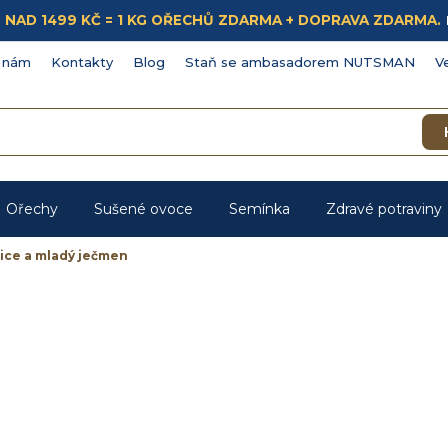
ÁKUP NAD 1499 KČ = 1 KG OŘECHŮ ZDARMA + DOPRAVA ZDARMA.
 nám
Kontakty
Blog
Staň se ambasadorem NUTSMAN
V
Ořechy
Sušené ovoce
Semínka
Zdravé potraviny
ice a mladý ječmen