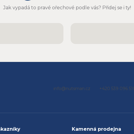
er chutnají
ečně a určitě
Jak vypadá to pravé ořechové podle vás? Přidej se i ty!
u objednávat
e
info
@
nutsman.cz
+420 539 096 51
ákazníky
Kamenná prodejna