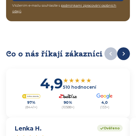
Vložením e-mailu souhlasíte s
podmínkami zpracování osobních
údajů
.
Co o nás říkají zákazníci
4,9
★
★
★
★
★
510 hodnocení
97%
90%
4,0
(8441×)
(10588×)
(133×)
Lenka H.
Ověřeno