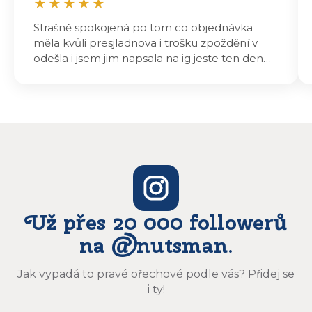
★
★
★
★
★
Strašně spokojená po tom co objednávka
měla kvůli presjladnova i trošku zpoždění v
odešla i jsem jim napsala na ig jeste ten den
odeslali a druhý den dopoledne jsem mohla
vyzvedávat .. výrobky jsou super chutnají
báječně a určitě budu objednávat zase
Už přes 20 000 followerů
na @nutsman.
Jak vypadá to pravé ořechové podle vás? Přidej se
i ty!