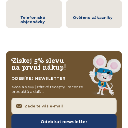
Telefonické
Ověřeno zákazníky
objednávky
Získej 5% slevu
na první nákup!
ODEBÍREJ NEWSLETTER
akce a slevy | zdravé recepty | recenze
produktů a další…
Odebírat newsletter