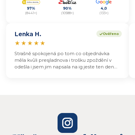
97%
90%
4,0
(8441×)
(10588×)
(133×)
Lenka H.
Ověřeno
★
★
★
★
★
Strašně spokojená po tom co objednávka
měla kvůli presjladnova i trošku zpoždění v
odešla i jsem jim napsala na ig jeste ten den
odeslali a druhý den dopoledne jsem mohla
vyzvedávat .. výrobky jsou super chutnají
báječně a určitě budu objednávat zase