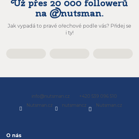
Už přes 20 000 followerů
na @nutsman.
Jak vypadá to pravé ořechové podle vás? Přidej se
i ty!
Z
info
@
nutsman.cz
+420 539 096 510
á
Nutsman.cz
nutsmancz
Nutsman.cz
p
a
t
í
O nás