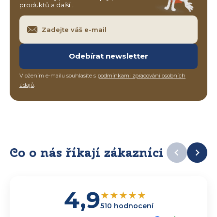
produktů a další…
Odebírat newsletter
Vložením e-mailu souhlasíte s
podmínkami zpracování osobních
údajů
.
Co o nás říkají zákazníci
4,9
★
★
★
★
★
510 hodnocení