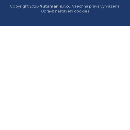
Copyright 2026
Nutsman s.r.o.
. Všechna práva vyhrazena.
Upravit nastavení cookies