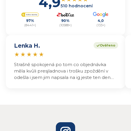
4,9
510 hodnocení
97%
90%
4,0
(8441×)
(10588×)
(133×)
Lenka H.
Ověřeno
★
★
★
★
★
Strašně spokojená po tom co objednávka
měla kvůli presjladnova i trošku zpoždění v
odešla i jsem jim napsala na ig jeste ten den
odeslali a druhý den dopoledne jsem mohla
vyzvedávat .. výrobky jsou super chutnají
báječně a určitě budu objednávat zase