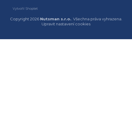
Vytvořil Shoptet
Copyright 2026
Nutsman s.r.o.
. Všechna práva vyhrazena.
Upravit nastavení cookies