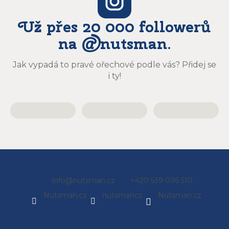
Už přes 20 000 followerů
na @nutsman.
Jak vypadá to pravé ořechové podle vás? Přidej se
i ty!
Z
info
@
nutsman.cz
+420 539 096 510
á
Nutsman.cz
nutsmancz
Nutsman.cz
p
a