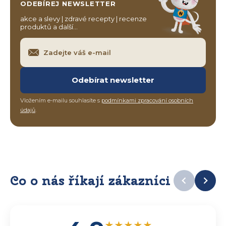
ODEBÍREJ NEWSLETTER
akce a slevy | zdravé recepty | recenze
produktů a další…
Odebírat newsletter
Vložením e-mailu souhlasíte s
podmínkami zpracování osobních
údajů
.
Co o nás říkají zákazníci
★
★
★
★
★