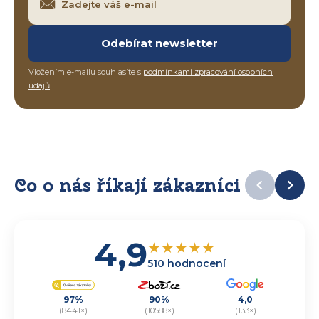
Odebírat newsletter
Vložením e-mailu souhlasíte s
podmínkami zpracování osobních
údajů
.
Co o nás říkají zákazníci
4,9
★
★
★
★
★
510 hodnocení
97%
90%
4,0
(8441×)
(10588×)
(133×)