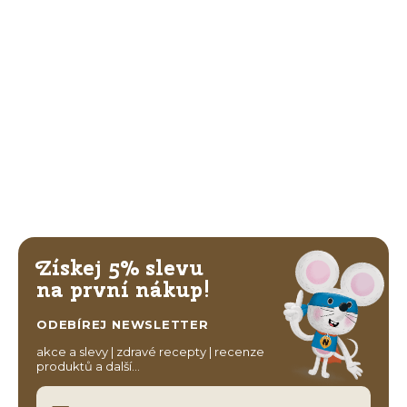
Získej 5% slevu
na první nákup!
ODEBÍREJ NEWSLETTER
akce a slevy | zdravé recepty | recenze
produktů a další…