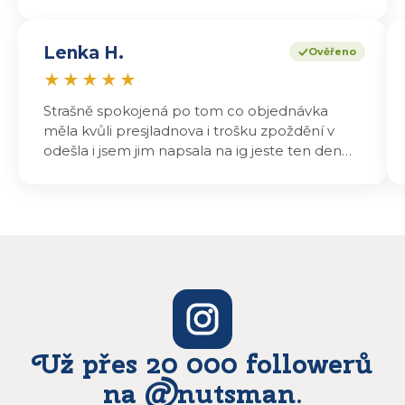
Lenka H.
Ověřeno
★
★
★
★
★
Strašně spokojená po tom co objednávka
měla kvůli presjladnova i trošku zpoždění v
odešla i jsem jim napsala na ig jeste ten den
odeslali a druhý den dopoledne jsem mohla
vyzvedávat .. výrobky jsou super chutnají
báječně a určitě budu objednávat zase
Už přes 20 000 followerů
na @nutsman.