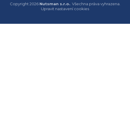
Copyright 2026
Nutsman s.r.o.
. Všechna práva vyhrazena.
Upravit nastavení cookies