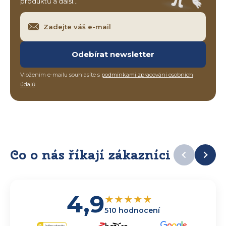
produktů a další…
Odebírat newsletter
Vložením e-mailu souhlasíte s
podmínkami zpracování osobních
údajů
.
Co o nás říkají zákazníci
4,9
★
★
★
★
★
510 hodnocení