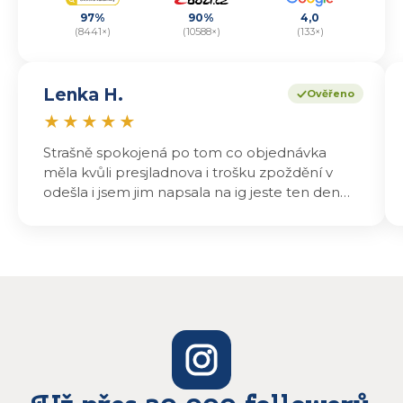
97%
90%
4,0
(8441×)
(10588×)
(133×)
Lenka H.
Ověřeno
★
★
★
★
★
Strašně spokojená po tom co objednávka
měla kvůli presjladnova i trošku zpoždění v
odešla i jsem jim napsala na ig jeste ten den
odeslali a druhý den dopoledne jsem mohla
vyzvedávat .. výrobky jsou super chutnají
báječně a určitě budu objednávat zase