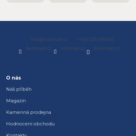
Z
info
@
nutsman.cz
+420 539 096 510
á
Nutsman.cz
nutsmancz
Nutsman.cz
p
a
t
í
O nás
Náš příběh
Magazín
Kamenná prodejna
Hodnocení obchodu
Kontakty