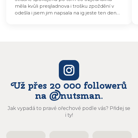
měla kvůli presjladnova i trošku zpoždění v
odešla i jsem jim napsala na ig jeste ten den
odeslali a druhý den dopoledne jsem mohla
vyzvedávat .. výrobky jsou super chutnají
báječně a určitě budu objednávat zase
Už přes 20 000 followerů
na @nutsman.
Jak vypadá to pravé ořechové podle vás? Přidej se
i ty!