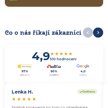
Co o nás říkají zákazníci
4,9
★
★
★
★
★
510 hodnocení
97%
90%
4,0
(8441×)
(10588×)
(133×)
Lenka H.
Ověřeno
★
★
★
★
★
Strašně spokojená po tom co objednávka