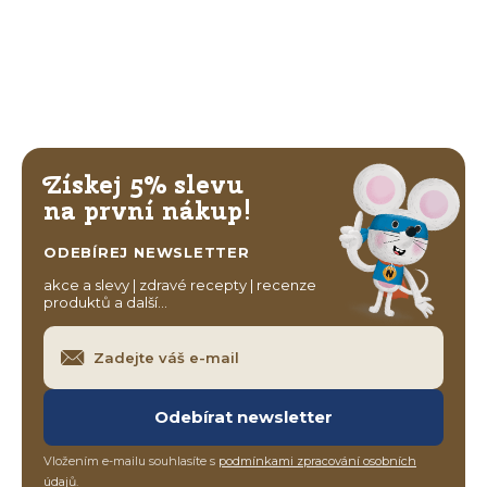
Získej 5% slevu
na první nákup!
ODEBÍREJ NEWSLETTER
akce a slevy | zdravé recepty | recenze
produktů a další…
Odebírat newsletter
Vložením e-mailu souhlasíte s
podmínkami zpracování osobních
údajů
.