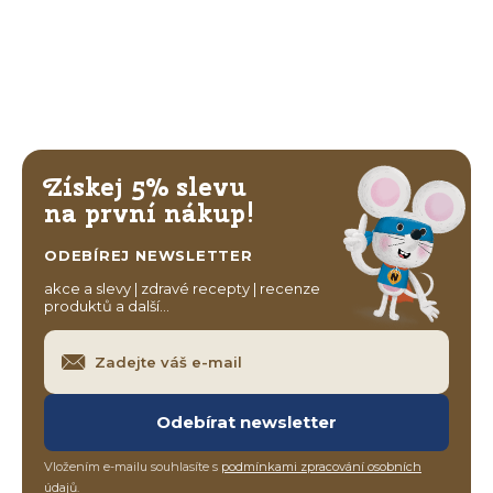
Získej 5% slevu
na první nákup!
ODEBÍREJ NEWSLETTER
akce a slevy | zdravé recepty | recenze
produktů a další…
Odebírat newsletter
Vložením e-mailu souhlasíte s
podmínkami zpracování osobních
údajů
.