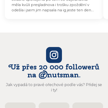
měla kvůli presjladnova i trošku zpoždění v
odešla i jsem jim napsala na ig jeste ten den
odeslali a druhý den dopoledne jsem mohla
vyzvedávat .. výrobky jsou super chutnají
báječně a určitě budu objednávat zase
Už přes 20 000 followerů
na @nutsman.
Jak vypadá to pravé ořechové podle vás? Přidej se
i ty!