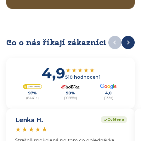
Co o nás říkají zákazníci
4,9
★
★
★
★
★
510 hodnocení
97%
90%
4,0
(8441×)
(10588×)
(133×)
Lenka H.
Ověřeno
★
★
★
★
★
Strašně spokojená po tom co objednávka