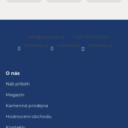
Z
info
@
nutsman.cz
+420 539 096 510
á
Nutsman.cz
nutsmancz
Nutsman.cz
p
a
t
í
O nás
Náš příběh
Magazín
Kamenná prodejna
Hodnocení obchodu
Kontakty