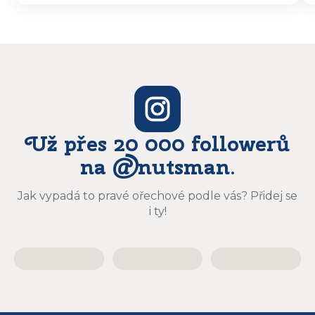
vyzvedávat .. výrobky jsou super chutnají
báječně a určitě budu objednávat zase
Už přes 20 000 followerů
na @nutsman.
Jak vypadá to pravé ořechové podle vás? Přidej se
i ty!