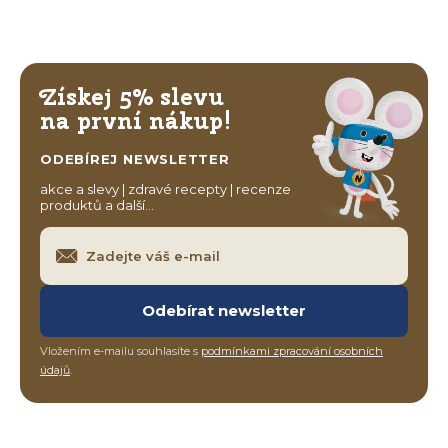
Získej 5% slevu
na první nákup!
ODEBÍREJ NEWSLETTER
akce a slevy | zdravé recepty | recenze
produktů a další…
Odebírat newsletter
Vložením e-mailu souhlasíte s
podmínkami zpracování osobních
údajů
.