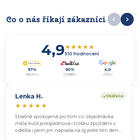
Co o nás říkají zákazníci
4,9
★
★
★
★
★
510 hodnocení
97%
90%
4,0
(8441×)
(10588×)
(133×)
Lenka H.
Ověřeno
★
★
★
★
★
Strašně spokojená po tom co objednávka
měla kvůli presjladnova i trošku zpoždění v
odešla i jsem jim napsala na ig jeste ten den
odeslali a druhý den dopoledne jsem mohla