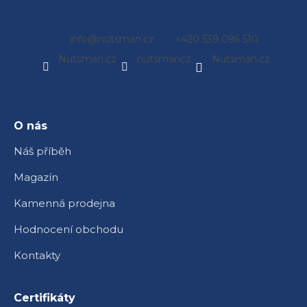
Z
info
@
nutsman.cz
+420 539 096 510
á
Nutsman.cz
nutsmancz
Nutsman.cz
p
a
t
í
O nás
Náš příběh
Magazín
Kamenná prodejna
Hodnocení obchodu
Kontakty
Certifikáty