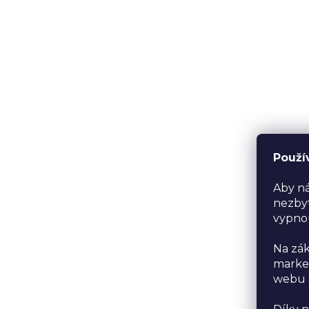
Použí
Aby ná
nezbyt
vypno
Na zák
market
webu a