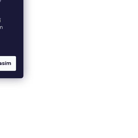
é
í
ém
asím