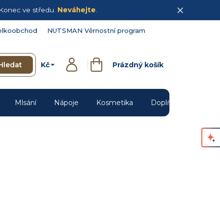
Konec ve středu.
Neváhejte
.
elkoobchod
NUTSMAN Věrnostní program
Kč
Hledat
Prázdný košík
Přihlášení
Nákupní
košík
Mlsání
Nápoje
Kosmetika
Doplňky
Novin