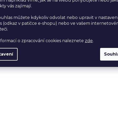
im například víme, jak se na webu pohybujete nebo jak
ty vás zajímají.
ouhlas můžete kdykoliv odvolat nebo upravit v nastaven
s (odkaz v patičce e-shopu) nebo ve vašem internetov
žeči.
nformací o zpracování cookies naleznete
zde
.
tavení
Souhl