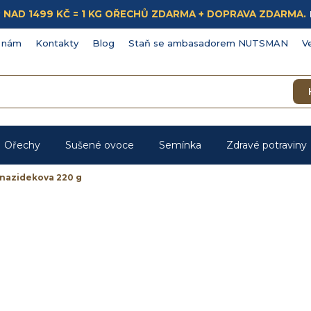
ÁKUP NAD 1499 KČ = 1 KG OŘECHŮ ZDARMA + DOPRAVA ZDARMA.
 nám
Kontakty
Blog
Staň se ambasadorem NUTSMAN
V
Ořechy
Sušené ovoce
Semínka
Zdravé potraviny
anazidekova 220 g