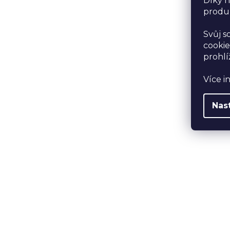
Díky n
produk
Svůj s
cookie
prohlí
Více i
Nas