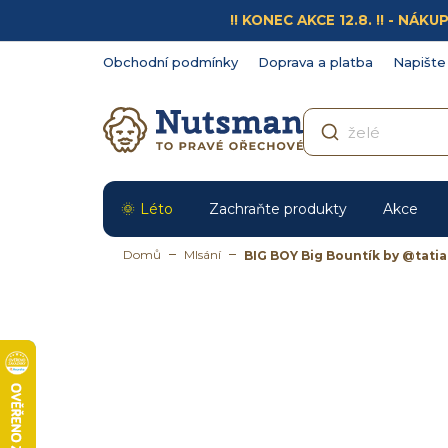
Přejít
!! KONEC AKCE 12.8. !! - N
na
obsah
Obchodní podmínky
Doprava a platba
Napište
Léto
Zachraňte produkty
Akce
Domů
Mlsání
BIG BOY Big Bountík by @tati