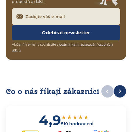
produktů a další…
Odebírat newsletter
Vložením e-mailu souhlasíte s
podmínkami zpracování osobních
údajů
.
Co o nás říkají zákazníci
4,9
★
★
★
★
★
510 hodnocení