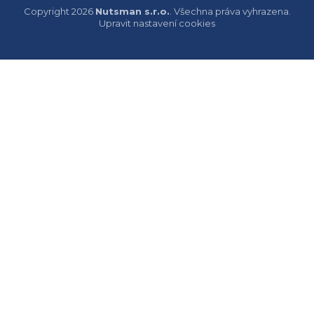
Copyright 2026
Nutsman s.r.o.
. Všechna práva vyhrazena.
Upravit nastavení cookies