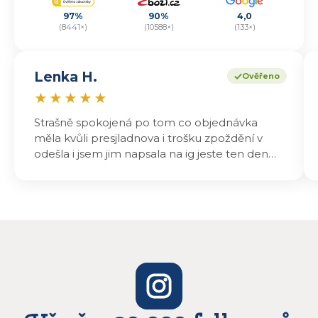
97%
90%
4,0
(8441×)
(10588×)
(133×)
Lenka H.
Ověřeno
★
★
★
★
★
Strašně spokojená po tom co objednávka
měla kvůli presjladnova i trošku zpoždění v
odešla i jsem jim napsala na ig jeste ten den
odeslali a druhý den dopoledne jsem mohla
vyzvedávat .. výrobky jsou super chutnají
báječně a určitě budu objednávat zase