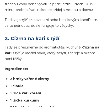
trochou vody nebo vývaru a přidej cizrnu. Nech 10–15
minut probublávat, nakonec přidej smetanu a dochuť.
Podávej s rýží, těstovinami nebo houskovým knedlíkem.
Je to jednoduché, ale funguje to vždycky.
2. Cizrna na kari s rýží
Tady se přesuneme do aromatičtější kuchyně.
Cizrna na
kari
s rýží je ideální oběd, který zasytí, zahřeje a přitom
není těžký.
Ingredience:
2 hrnky vařené cizrny
1 cibule
1 lžíce kari koření
1 lžička kurkumy