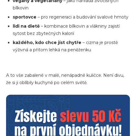
vegany a vegetariány
– jako náhrada živočišných
bílkovin
sportovce
– pro regeneraci a budování svalové hmoty
lidi na dietě
– kombinace bílkovin a vlákniny zajistí
sytost bez zbytečných kalorií
každého, kdo chce jíst chytře
– cizrna je prostě
výživná a přitom lehká na peněženku
A to vše zabalené v malé, nenápadné kuličce. Není divu,
že si ji oblíbily kuchyně po celém světě.