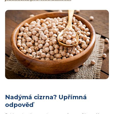
Nadýmá cizrna? Upřímná
odpověď