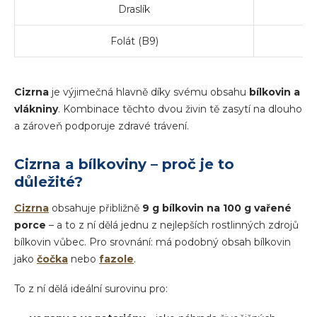
Draslík
Folát (B9)
Cizrna
je výjimečná hlavně díky svému obsahu
bílkovin a
vlákniny
. Kombinace těchto dvou živin tě zasytí na dlouho
a zároveň podporuje zdravé trávení.
Cizrna a bílkoviny – proč je to
důležité?
Cizrna
obsahuje přibližně
9 g bílkovin na 100 g vařené
porce
– a to z ní dělá jednu z nejlepších rostlinných zdrojů
bílkovin vůbec. Pro srovnání: má podobný obsah bílkovin
jako
čočka
nebo
fazole
.
To z ní dělá ideální surovinu pro: