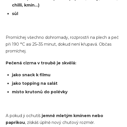
chilli, kmín…)
sůl
Promíchej všechno dohromady, rozprostři na plech a peč
při 190 °C asi 25–35 minut, dokud není křupavá. Občas
promíchej.
Pečená cizrna v troubě je skvělá:
jako snack k filmu
jako topping na salát
místo krutonů do polévky
A pokud ji ochutíš
jemně mletým kmínem nebo
paprikou
, získáš úplně nový chuťový rozměr.