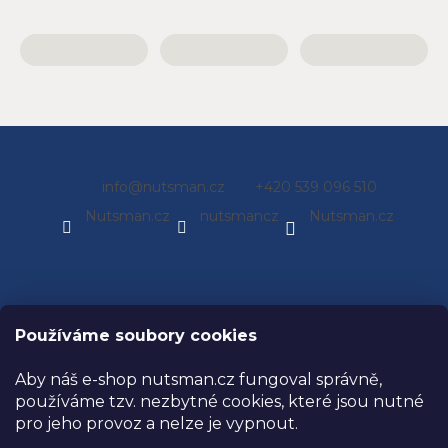
Z
info
@
nutsman.cz
+420 539 096 510
á
Nutsman.cz
nutsmancz
Nutsman.cz
p
a
t
í
O nás
Používáme soubory cookies
Náš příběh
Aby náš e-shop nutsman.cz fungoval správně,
Magazín
používáme tzv. nezbytné cookies, které jsou nutné
pro jeho provoz a nelze je vypnout.
Kamenná prodejna