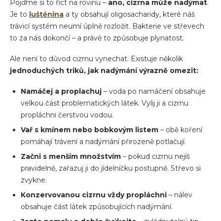
Pojďme si to říct na rovinu –
ano, cizrna může nadýmat
.
Je to
luštěnina
a ty obsahují oligosacharidy, které náš
trávicí systém neumí úplně rozložit. Bakterie ve střevech
to za nás dokončí – a právě to způsobuje plynatost.
Ale není to důvod cizrnu vynechat. Existuje několik
jednoduchých triků, jak nadýmání výrazně omezit:
Namáčej a proplachuj
– voda po namáčení obsahuje
velkou část problematických látek. Vylij ji a cizrnu
propláchni čerstvou vodou.
Vař s kmínem nebo bobkovým listem
– obě koření
pomáhají trávení a nadýmání přirozeně potlačují.
Začni s menším množstvím
– pokud cizrnu nejíš
pravidelně, zařazuj ji do jídelníčku postupně. Střevo si
zvykne.
Konzervovanou cizrnu vždy propláchni
– nálev
obsahuje část látek způsobujících nadýmání.