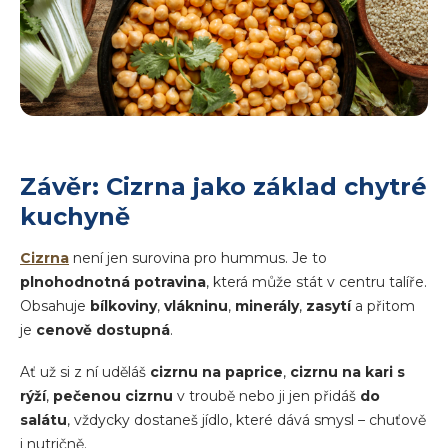
Závěr: Cizrna jako základ chytré
kuchyně
Cizrna
není jen surovina pro hummus. Je to
plnohodnotná potravina
, která může stát v centru talíře.
Obsahuje
bílkoviny
,
vlákninu
,
minerály
,
zasytí
a přitom
je
cenově dostupná
.
Ať už si z ní uděláš
cizrnu na paprice
,
cizrnu na kari s
rýží
,
pečenou cizrnu
v troubě nebo ji jen přidáš
do
salátu
, vždycky dostaneš jídlo, které dává smysl – chuťově
i nutričně.