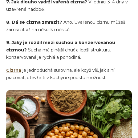
7. Jak dlouho vydrží vařená cizrna?
V lednici 3–4 dny v
uzavřené nádobě.
8. Dá se cizrna zmrazit?
Ano. Uvařenou cizrnu můžeš
zamrazit až na několik měsíců.
9. Jaký je rozdíl mezi suchou a konzervovanou
cizrnou?
Suchá má plnější chuť a lepší strukturu,
konzervovaná je rychlá a pohodlná.
Cizrna
je jednoduchá surovina, ale když víš, jak s ní
pracovat, otevře ti v kuchyni spoustu možností.