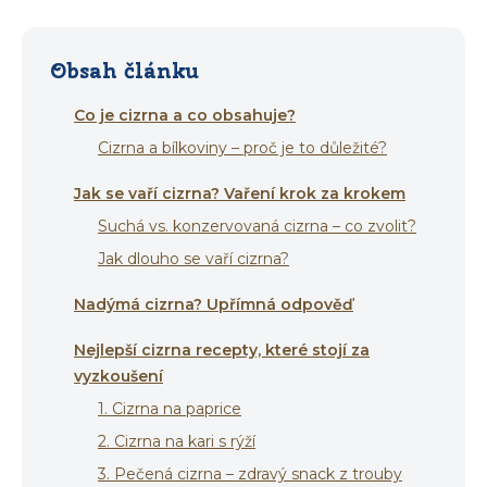
Obsah článku
Co je cizrna a co obsahuje?
Cizrna a bílkoviny – proč je to důležité?
Jak se vaří cizrna? Vaření krok za krokem
Suchá vs. konzervovaná cizrna – co zvolit?
Jak dlouho se vaří cizrna?
Nadýmá cizrna? Upřímná odpověď
Nejlepší cizrna recepty, které stojí za
vyzkoušení
1. Cizrna na paprice
2. Cizrna na kari s rýží
3. Pečená cizrna – zdravý snack z trouby