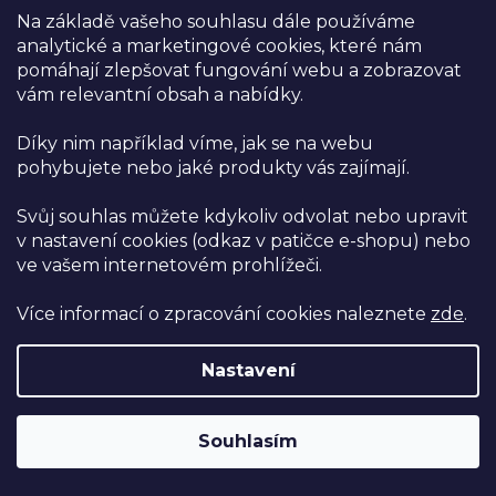
Hodnocení obchodu
Na základě vašeho souhlasu dále používáme
analytické a marketingové cookies, které nám
Kontakty
pomáhají zlepšovat fungování webu a zobrazovat
vám relevantní obsah a nabídky.
Certifikáty
Díky nim například víme, jak se na webu
pohybujete nebo jaké produkty vás zajímají.
Pro zákazníky
Doprava a platba
Svůj souhlas můžete kdykoliv odvolat nebo upravit
v nastavení cookies (odkaz v patičce e-shopu) nebo
Věrnostní program
ve vašem internetovém prohlížeči.
Velkoobchod
Více informací o zpracování cookies naleznete
zde
.
Ambasador Nutsman
Nastavení
Obchodní podmínky
Reklamace a vrácení zboží
Souhlasím
Ochrana osobních údajů