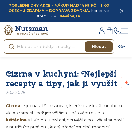
Přejít
POSLEDNÍ DNY AKCE - NÁKUP NAD 1499 KČ = 1 KG
na
OŘECHŮ ZDARMA + DOPRAVA ZDARMA.
Konec ve
obsah
středu 12.8..
Neváhejte
.
Přihlášení
Nákupní
košík
Kč
Hledat
Cizrna v kuchyni: Nejlepší
recepty a tipy, jak ji využít
20.2.2026
Cizrna
je jedna z těch surovin, které si zaslouží mnohem
víc pozornosti, než jim většina z nás věnuje. Je to
luštěnina
s tisíciletou historií, neuvěřitelnou všestranností
a nutričním profilem, který předčí mnohé moderní