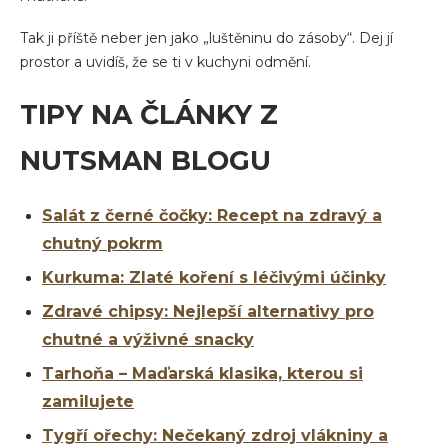
Tak ji příště neber jen jako „luštěninu do zásoby“. Dej jí
prostor a uvidíš, že se ti v kuchyni odmění.
TIPY NA ČLÁNKY Z
NUTSMAN BLOGU
Salát z černé čočky: Recept na zdravý a
chutný pokrm
Kurkuma: Zlaté koření s léčivými účinky
Zdravé chipsy: Nejlepší alternativy pro
chutné a výživné snacky
Tarhoňa – Maďarská klasika, kterou si
zamilujete
Tygří ořechy: Nečekaný zdroj vlákniny a