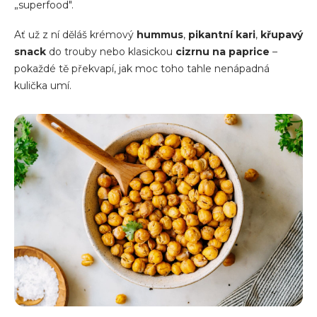
„superfood".
Ať už z ní děláš krémový
hummus
,
pikantní kari
,
křupavý
snack
do trouby nebo klasickou
cizrnu na paprice
–
pokaždé tě překvapí, jak moc toho tahle nenápadná
kulička umí.