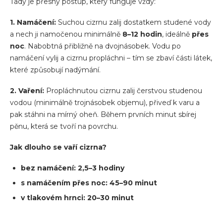
Tady je přesný postup, který funguje vždy:
1. Namáčení:
Suchou cizrnu zalij dostatkem studené vody
a nech ji namočenou minimálně
8–12 hodin
, ideálně
přes
noc
. Nabobtná přibližně na dvojnásobek. Vodu po
namáčení vylij a cizrnu propláchni – tím se zbaví části látek,
které způsobují nadýmání.
2. Vaření:
Propláchnutou cizrnu zalij čerstvou studenou
vodou (minimálně trojnásobek objemu), přiveď k varu a
pak stáhni na mírný oheň. Během prvních minut sbírej
pěnu, která se tvoří na povrchu.
Jak dlouho se vaří cizrna?
bez namáčení: 2,5–3 hodiny
s namáčením přes noc: 45–90 minut
v tlakovém hrnci: 20–30 minut