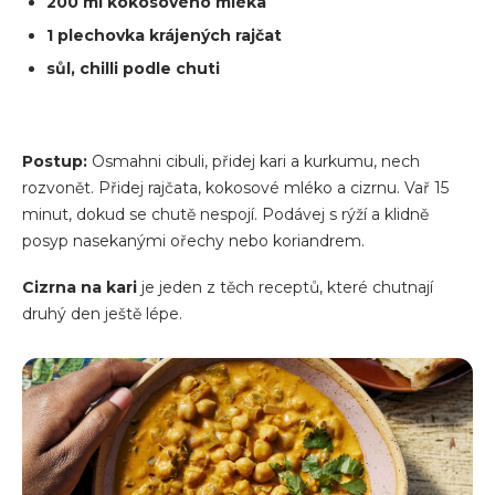
200 ml kokosového mléka
1 plechovka krájených rajčat
sůl, chilli podle chuti
Postup:
Osmahni cibuli, přidej kari a kurkumu, nech
rozvonět. Přidej rajčata, kokosové mléko a cizrnu. Vař 15
minut, dokud se chutě nespojí. Podávej s rýží a klidně
posyp nasekanými ořechy nebo koriandrem.
Cizrna na kari
je jeden z těch receptů, které chutnají
druhý den ještě lépe.