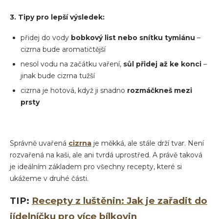
3. Tipy pro lepší výsledek:
přidej do vody
bobkový list
nebo snítku tymiánu
–
cizrna bude aromatičtější
nesol vodu na začátku vaření,
sůl přidej až ke konci
–
jinak bude cizrna tužší
cizrna je hotová, když ji snadno
rozmáčkneš mezi
prsty
Správně uvařená
cizrna
je měkká, ale stále drží tvar. Není
rozvařená na kaši, ale ani tvrdá uprostřed. A právě taková
je ideálním základem pro všechny recepty, které si
ukážeme v druhé části.
TIP:
Recepty z luštěnin: Jak je zařadit do
jídelníčku pro více bílkovin