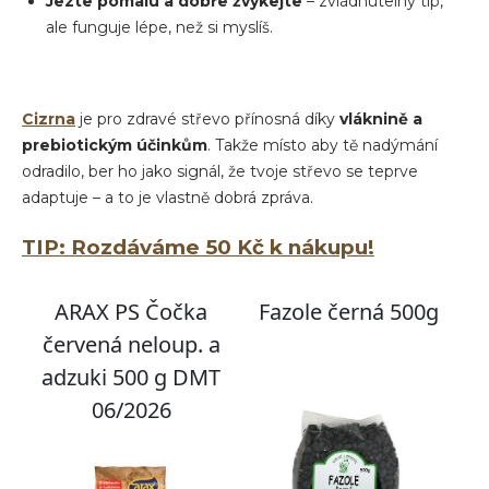
Jezte pomalu a dobře žvýkejte
– zvládnutelný tip,
ale funguje lépe, než si myslíš.
Cizrna
je pro zdravé střevo přínosná díky
vláknině
a
prebiotickým účinkům
. Takže místo aby tě nadýmání
odradilo, ber ho jako signál, že tvoje střevo se teprve
adaptuje – a to je vlastně dobrá zpráva.
TIP: Rozdáváme 50 Kč k nákupu!