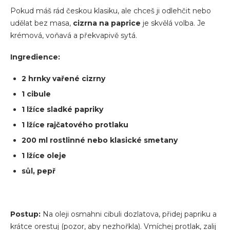
Pokud máš rád českou klasiku, ale chceš ji odlehčit nebo
udělat bez masa,
cizrna na paprice
je skvělá volba. Je
krémová, voňavá a překvapivě sytá.
Ingredience:
2 hrnky vařené cizrny
1 cibule
1 lžíce sladké papriky
1 lžíce rajčatového protlaku
200 ml rostlinné nebo klasické smetany
1 lžíce oleje
sůl, pepř
Postup:
Na oleji osmahni cibuli dozlatova, přidej papriku a
krátce orestuj (pozor, aby nezhořkla). Vmíchej protlak, zalij