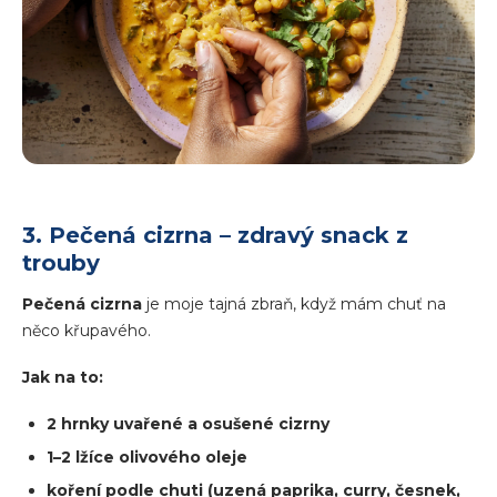
3. Pečená cizrna – zdravý snack z
trouby
Pečená cizrna
je moje tajná zbraň, když mám chuť na
něco křupavého.
Jak na to:
2 hrnky uvařené a osušené cizrny
1–2 lžíce olivového oleje
koření podle chuti (uzená paprika, curry, česnek,