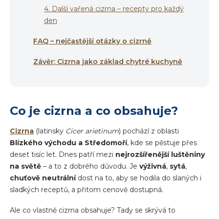
4. Další vařená cizrna – recepty pro každý
den
FAQ – nejčastější otázky o cizrně
Závěr: Cizrna jako základ chytré kuchyně
Co je cizrna a co obsahuje?
Cizrna
(latinsky
Cicer arietinum
) pochází z oblasti
Blízkého východu a Středomoří
, kde se pěstuje přes
deset tisíc let. Dnes patří mezi
nejrozšířenější luštěniny
na světě
– a to z dobrého důvodu. Je
výživná
,
sytá
,
chuťově neutrální
dost na to, aby se hodila do slaných i
sladkých receptů, a přitom cenově dostupná.
Ale co vlastně cizrna obsahuje? Tady se skrývá to