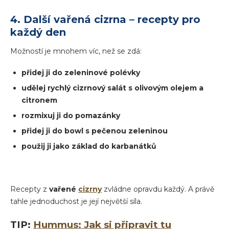
4. Další vařená cizrna – recepty pro
každý den
Možností je mnohem víc, než se zdá:
přidej ji do zeleninové polévky
udělej rychlý cizrnový salát s olivovým olejem a
citronem
rozmixuj ji do pomazánky
přidej ji do bowl s pečenou zeleninou
použij ji jako základ do karbanátků
Recepty z
vařené
cizrny
zvládne opravdu každý. A právě
tahle jednoduchost je její největší síla.
TIP:
Hummus: Jak si připravit tu