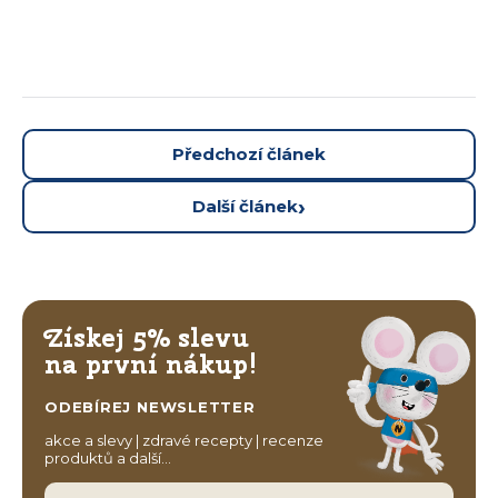
Předchozí článek
Další článek
Získej 5% slevu
na první nákup!
ODEBÍREJ NEWSLETTER
akce a slevy | zdravé recepty | recenze
produktů a další…