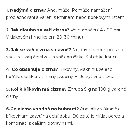
1. Nadýmá cizrna?
Ano, může. Pomůže namáčení,
proplachování a vaření s kmínem nebo bobkovým listem.
2. Jak dlouho se vaří cizrna?
Po namočení 45–90 minut.
V tlakovém hrnci kolem 20–30 minut.
3. Jak se vaří cizrna správně?
Nejdřív ji namoč přes noc,
vodu slij, zalij čerstvou a vař doměkka. Sol až ke konci.
4. Co obsahuje cizrna?
Bílkoviny, vlákninu, železo,
hořčík, draslík a vitaminy skupiny B. Je výživná a sytá.
5. Kolik bílkovin má cizrna?
Zhruba 9 g na 100 g vařené
cizrny.
6. Je cizrna vhodná na hubnutí?
Ano, díky vláknině a
bílkovinám zasytí na delší dobu. Důležité je hlídat porce a
kombinaci s dalšími potravinami.