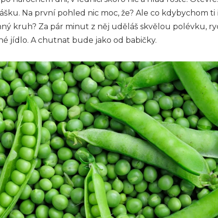
šku. Na první pohled nic moc, že? Ale co kdybychom ti ř
ný kruh? Za pár minut z něj uděláš skvělou polévku, r
 jídlo. A chutnat bude jako od babičky.