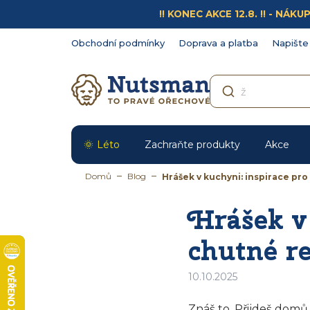
Přejít
!! KONEC AKCE 12.8. !! - N
na
obsah
Obchodní podmínky
Doprava a platba
Napište
Léto
Zachraňte produkty
Akce
Domů
Blog
Hrášek v kuchyni: inspirace pro
Hrášek v 
chutné r
10.10.2025
Znáš to. Přijdeš domů 