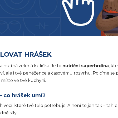
ILOVAT HRÁŠEK
á nudná zelená kulička. Je to
nutriční superhrdina
, kt
ví, ale i tvé peněžence a časovému rozvrhu. Pojďme se p
místo ve tvé kuchyni.
– co hrášek umí?
 věcí, které tvé tělo potřebuje. A není to jen tak – tahl
ně síly: