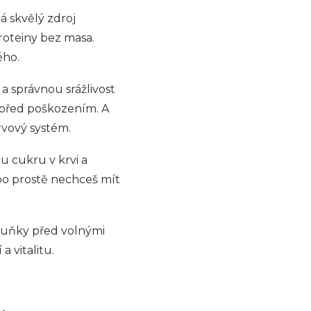
lá skvělý zdroj
proteiny bez masa.
ého.
i a správnou srážlivost
y před poškozením. A
rvový systém.
u cukru v krvi a
ebo prostě nechceš mít
 buňky před volnými
a vitalitu.