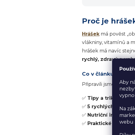
Proč je hráš
Hrášek
má pověst „oby
vlákniny, vitamínů a m
hrášek má navíc stejn
rychlý, zdravý a uni
Použí
Co v článku najdeš
Aby ná
Připravili jsme pro t
nezbyt
vypno
✅
Tipy a triky
– jak sp
✅
5 rychlých recept
Na zák
✅
Nutriční informac
market
webu a
✅
Praktické rady
– ja