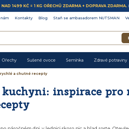
ÁKUP NAD 1499 KČ = 1 KG OŘECHŮ ZDARMA + DOPRAVA ZDARMA.
 nám
Kontakty
Blog
Staň se ambasadorem NUTSMAN
V
Ořechy
Sušené ovoce
Semínka
Zdravé potraviny
 rychlé a chutné recepty
kuchyni: inspirace pro 
ecepty
po náročném dni, v lednici skoro nic a hlad roste. Otevř