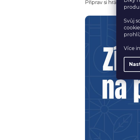
Díky n
Připrav si hrášek a poj
produk
Svůj s
cookie
prohlí
Více i
Nas