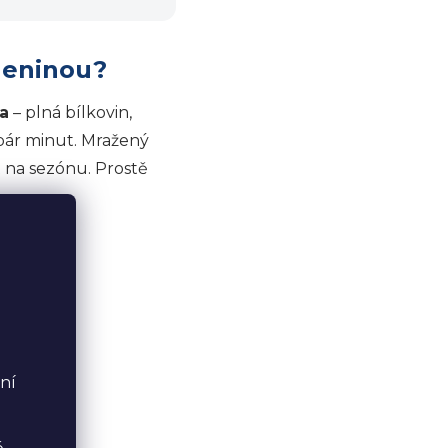
leninou?
a
– plná bílkovin,
 pár minut. Mražený
 na sezónu. Prostě
ní