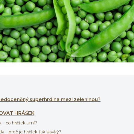
 nedoceněný superhrdina mezi zeleninou?
LOVAT HRÁŠEK
y – co hrášek umí?
y – proč je hrášek tak skvělý?