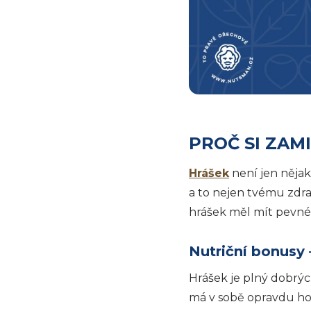
PROČ SI ZAM
Hrášek
není jen nějak
a to nejen tvému zdra
hrášek měl mít pevné 
Nutriční bonusy 
Hrášek je plný dobrých
má v sobě opravdu hod