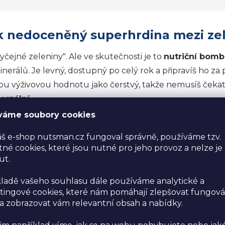
ek nedoceněný superhrdina mezi ze
čejné zeleniny". Ale ve skutečnosti je to
nutriční bomb
inerálů. Je levný, dostupný po celý rok a připravíš ho za
ou výživovou hodnotu jako čerstvý, takže nemusíš čekat
verzální
.
váme soubory cookies
?
š e-shop nutsman.cz fungoval správně, používáme tzv.
ebe kompletní průvodce světem hrášku:
né cookies, které jsou nutné pro jeho provoz a nelze je
ut.
rávně vařit, smažit a skladovat hrášek.
ů
– od klasiky po moderní varianty.
ladě vašeho souhlasu dále používáme analytické a
e
– proč je hrášek tak zdravý.
ingové cookies, které nám pomáhají zlepšovat fungová
 zobrazovat vám relevantní obsah a nabídky.
k vybrat ten nejlepší a jak ho využít na maximum.