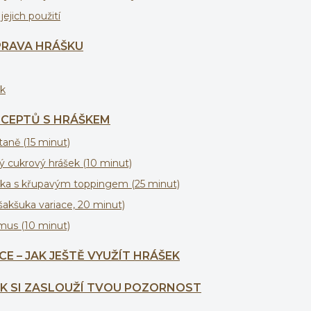
jejich použití
PRAVA HRÁŠKU
k
ECEPTŮ S HRÁŠKEM
aně (15 minut)
ý cukrový hrášek (10 minut)
vka s křupavým toppingem (25 minut)
(šakšuka variace, 20 minut)
us (10 minut)
ACE – JAK JEŠTĚ VYUŽÍT HRÁŠEK
EK SI ZASLOUŽÍ TVOU POZORNOST