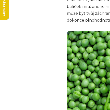
balíček mraženého hrá
může být tvůj záchran
dokonce plnohodnotné