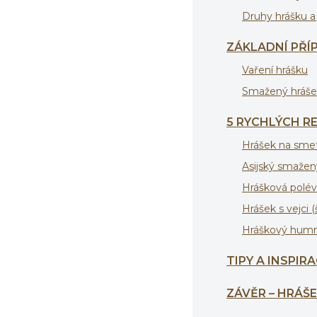
Druhy hrášku a 
ZÁKLADNÍ PŘÍ
Vaření hrášku
Smažený hráše
5 RYCHLÝCH R
Hrášek na smet
Asijský smažen
Hrášková polé
Hrášek s vejci 
Hráškový humm
TIPY A INSPIR
ZÁVĚR – HRÁŠ