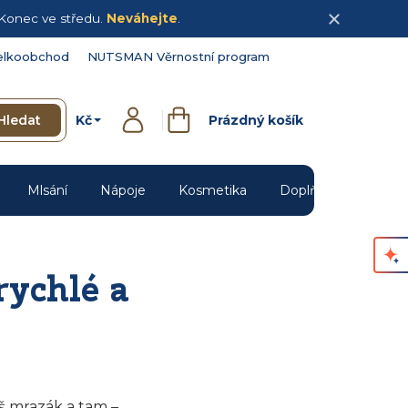
Konec ve středu.
Neváhejte
.
elkoobchod
NUTSMAN Věrnostní program
Kč
Hledat
Prázdný košík
Přihlášení
Nákupní
košík
Mlsání
Nápoje
Kosmetika
Doplňky
Novin
rychlé a
eš mrazák a tam –