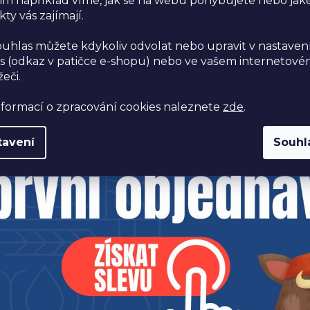
im například víme, jak se na webu pohybujete nebo jak
ďme na to! 🌱
ty vás zajímají.
ouhlas můžete kdykoliv odvolat nebo upravit v nastaven
s (odkaz v patičce e-shopu) nebo ve vašem internetov
žeči.
nformací o zpracování cookies naleznete
zde
.
tavení
Souhl