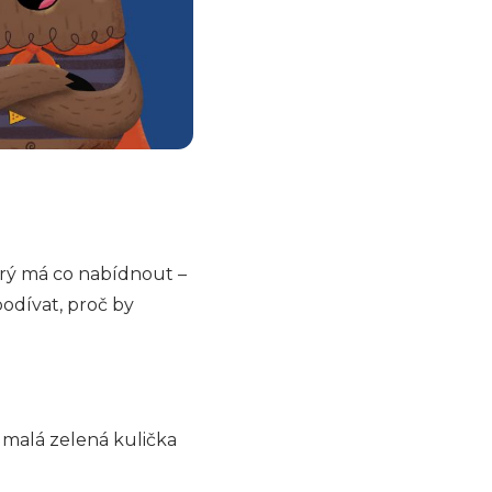
erý má co nabídnout –
odívat, proč by
e malá zelená kulička