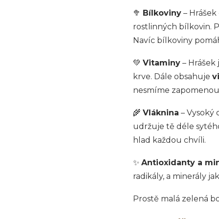
🥦
Bílkoviny
– Hrášek
rostlinných bílkovin. 
Navíc bílkoviny pomáh
💚
Vitaminy
– Hrášek 
krve. Dále obsahuje
v
nesmíme zapomenou
🌾
Vláknina
– Vysoký o
udržuje tě déle sytéh
hlad každou chvíli.
✨
Antioxidanty a mi
radikály, a minerály ja
Prostě malá zelená b