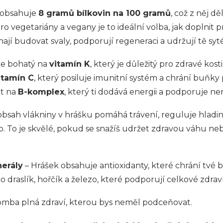
 obsahuje
8 gramů bílkovin na 100 gramů
, což z něj dě
Pro vegetariány a vegany je to ideální volba, jak doplnit 
ají budovat svaly, podporují regeneraci a udržují tě syt
je bohatý na
vitamín K
, který je důležitý pro zdravé kost
itamín C
, který posiluje imunitní systém a chrání buňk
t na
B-komplex
, který ti dodává energii a podporuje ne
bsah vlákniny v hrášku pomáhá trávení, reguluje hladin
o. To je skvělé, pokud se snažíš udržet zdravou váhu n
nerály
– Hrášek obsahuje antioxidanty, které chrání tvé
ko draslík, hořčík a železo, které podporují celkové zdraví 
omba plná zdraví, kterou bys neměl podceňovat.