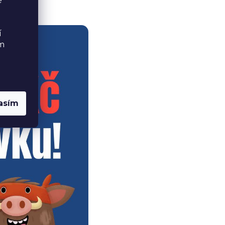
é
í
ém
asím