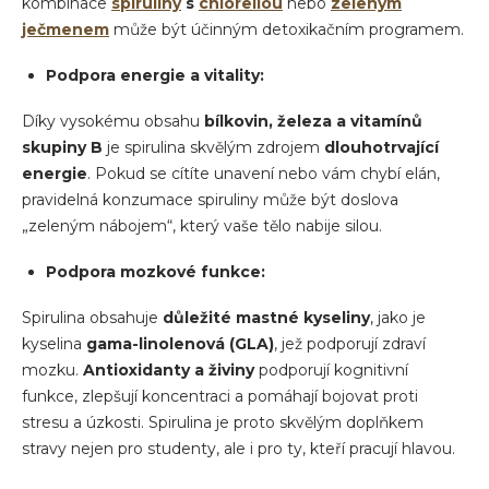
kombinace
spiruliny
s
chlorellou
nebo
zeleným
ječmenem
může být účinným detoxikačním programem.
Podpora energie a vitality:
Díky vysokému obsahu
bílkovin, železa a vitamínů
skupiny B
je spirulina skvělým zdrojem
dlouhotrvající
energie
. Pokud se cítíte unavení nebo vám chybí elán,
pravidelná konzumace spiruliny může být doslova
„zeleným nábojem“, který vaše tělo nabije silou.
Podpora mozkové funkce:
Spirulina obsahuje
důležité mastné kyseliny
, jako je
kyselina
gama-linolenová (GLA)
, jež podporují zdraví
mozku.
Antioxidanty a živiny
podporují kognitivní
funkce, zlepšují koncentraci a pomáhají bojovat proti
stresu a úzkosti. Spirulina je proto skvělým doplňkem
stravy nejen pro studenty, ale i pro ty, kteří pracují hlavou.