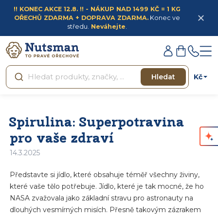
Přejít
!! KONEC AKCE 12.8. !! - NÁKUP NAD 1499 KČ = 1 KG
na
OŘECHŮ ZDARMA + DOPRAVA ZDARMA.
Konec ve
obsah
středu.
Neváhejte
.
Přihlášení
Nákupní
košík
Kč
Hledat
Spirulina: Superpotravina
pro vaše zdraví
14.3.2025
Představte si jídlo, které obsahuje téměř všechny živiny,
které vaše tělo potřebuje. Jídlo, které je tak mocné, že ho
NASA zvažovala jako základní stravu pro astronauty na
dlouhých vesmírných misích. Přesně takovým zázrakem