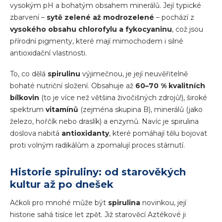
vysokým pH a bohatým obsahem minerálů. Její typické
zbarvení –
sytě zelené až modrozelené
– pochází z
vysokého obsahu chlorofylu a fykocyaninu
, což jsou
přírodní pigmenty, které mají mimochodem i silné
antioxidační vlastnosti.
To, co dělá
spirulinu
výjimečnou, je její neuvěřitelně
bohaté nutriční složení. Obsahuje až
60–70 % kvalitních
bílkovin
(to je více než většina živočišných zdrojů!), široké
spektrum
vitamínů
(zejména skupina B), minerálů (jako
železo, hořčík nebo draslík) a enzymů. Navíc je spirulina
doslova nabitá
antioxidanty
, které pomáhají tělu bojovat
proti volným radikálům a zpomalují proces stárnutí.
Historie spiruliny: od starověkých
kultur až po dnešek
Ačkoli pro mnohé může být
spirulina
novinkou, její
historie sahá tisíce let zpět. Již starověcí Aztékové ji