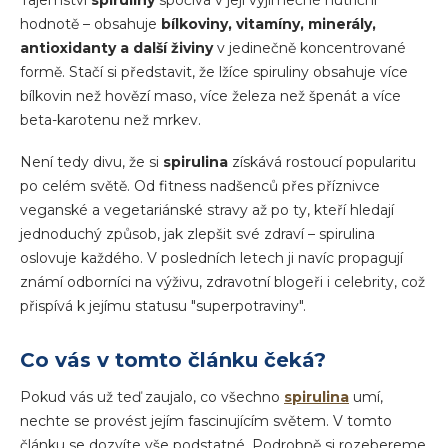
Tajemství
spiruliny
spočívá v její výjimečné nutriční
hodnotě – obsahuje
bílkoviny, vitamíny, minerály,
antioxidanty a další živiny
v jedinečně koncentrované
formě. Stačí si představit, že lžíce spiruliny obsahuje více
bílkovin než hovězí maso, více železa než špenát a více
beta-karotenu než mrkev.
Není tedy divu, že si
spirulina
získává rostoucí popularitu
po celém světě. Od fitness nadšenců přes příznivce
veganské a vegetariánské stravy až po ty, kteří hledají
jednoduchý způsob, jak zlepšit své zdraví – spirulina
oslovuje každého. V posledních letech ji navíc propagují
známí odborníci na výživu, zdravotní blogeři i celebrity, což
přispívá k jejímu statusu "superpotraviny".
Co vás v tomto článku čeká?
Pokud vás už teď zaujalo, co všechno
spirulina
umí,
nechte se provést jejím fascinujícím světem. V tomto
článku se dozvíte vše podstatné. Podrobně si rozebereme