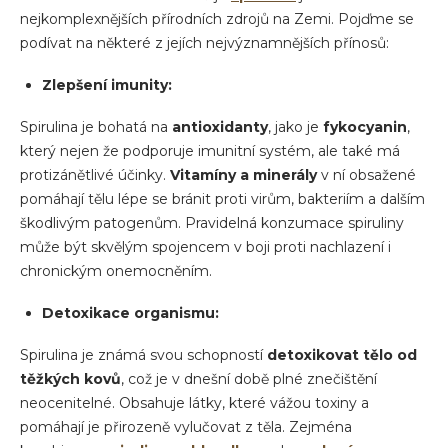
nejkomplexnějších přírodních zdrojů na Zemi. Pojďme se
podívat na některé z jejích nejvýznamnějších přínosů:
Zlepšení imunity:
Spirulina je bohatá na
antioxidanty
, jako je
fykocyanin
,
který nejen že podporuje imunitní systém, ale také má
protizánětlivé účinky.
Vitamíny a minerály
v ní obsažené
pomáhají tělu lépe se bránit proti virům, bakteriím a dalším
škodlivým patogenům. Pravidelná konzumace spiruliny
může být skvělým spojencem v boji proti nachlazení i
chronickým onemocněním.
Detoxikace organismu:
Spirulina je známá svou schopností
detoxikovat tělo od
těžkých kovů
, což je v dnešní době plné znečištění
neocenitelné. Obsahuje látky, které vážou toxiny a
pomáhají je přirozeně vylučovat z těla. Zejména