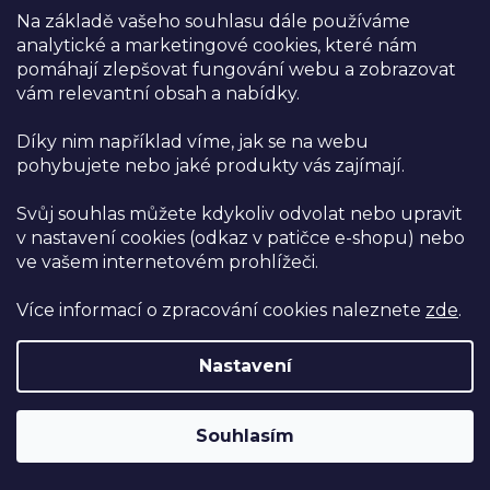
působí jako silný antioxidant.
Na základě vašeho souhlasu dále používáme
analytické a marketingové cookies, které nám
Fikocyanin má
protizánětlivé
vlastnosti a přispívá ke
pomáhají zlepšovat fungování webu a zobrazovat
zdraví pleti, což z něj dělá tajnou zbraň pro ty, kdo touží po
vám relevantní obsah a nabídky.
zářivé a mladistvé pokožce. Navíc podporuje přirozenou
detoxikaci organismu a posiluje imunitní systém, takže vás
Díky nim například víme, jak se na webu
pohybujete nebo jaké produkty vás zajímají.
chrání před běžnými nemocemi i dlouhodobými
zdravotními problémy.
Svůj souhlas můžete kdykoliv odvolat nebo upravit
v nastavení cookies (odkaz v patičce e-shopu) nebo
ve vašem internetovém prohlížeči.
Více informací o zpracování cookies naleznete
zde
.
Nastavení
Souhlasím