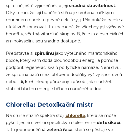
spirulině ještě výjimečné, je její
snadná stravitelnost
.
Díky tomu, že její buněčná stěna je tvořena měkkým
mureinem namísto pevné celulózy, ji tělo dokáže rychle a
efektivně zpracovat. To znamená, že všechny její výživové
benefity, včetně vitamínů skupiny B, železa a esenciálních
aminokyselin, jsou snadno dostupné.
Představte si
spirulinu
jako výtečného maratonského
běžce, který vám dodá dlouhodobou energii a pomůže
podpořit regeneraci svalů po fyzické námaze. Není divu,
že spirulina patří mezi oblíbené doplňky výživy sportovců
nebo lidí, kteří hledají přirozený způsob, jak si udržet
stabilní hladinu energie během náročného dne.
Chlorella: Detoxikační mistr
Na druhé straně spektra stojí
chlorella
, která se může
pyšnit jedním velmi specifickým talentem –
detoxikací
.
Tato jednobuněčná
zelená řasa
, která se pěstuje ve