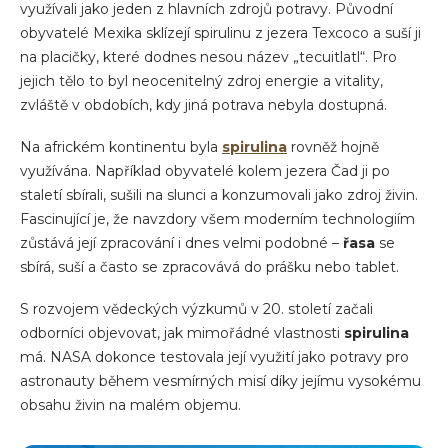
využívali jako jeden z hlavních zdrojů potravy. Původní
obyvatelé Mexika sklízejí spirulinu z jezera Texcoco a suší ji
na placičky, které dodnes nesou název „tecuitlatl“. Pro
jejich tělo to byl neocenitelný zdroj energie a vitality,
zvláště v obdobích, kdy jiná potrava nebyla dostupná.
Na africkém kontinentu byla
spirulina
rovněž hojně
využívána. Například obyvatelé kolem jezera Čad ji po
staletí sbírali, sušili na slunci a konzumovali jako zdroj živin.
Fascinující je, že navzdory všem moderním technologiím
zůstává její zpracování i dnes velmi podobné –
řasa
se
sbírá, suší a často se zpracovává do prášku nebo tablet.
S rozvojem vědeckých výzkumů v 20. století začali
odborníci objevovat, jak mimořádné vlastnosti
spirulina
má. NASA dokonce testovala její využití jako potravy pro
astronauty během vesmírných misí díky jejímu vysokému
obsahu živin na malém objemu.