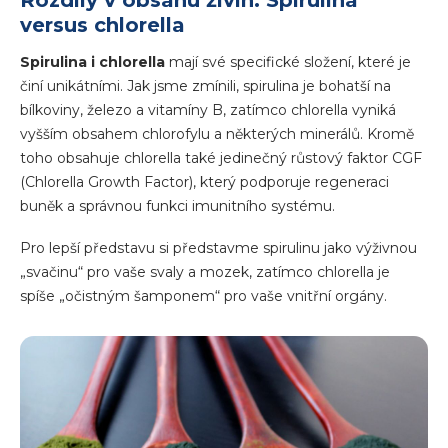
versus chlorella
Spirulina i chlorella
mají své specifické složení, které je
činí unikátními. Jak jsme zmínili, spirulina je bohatší na
bílkoviny, železo a vitamíny B, zatímco chlorella vyniká
vyšším obsahem chlorofylu a některých minerálů. Kromě
toho obsahuje chlorella také jedinečný růstový faktor CGF
(Chlorella Growth Factor), který podporuje regeneraci
buněk a správnou funkci imunitního systému.
Pro lepší představu si představme spirulinu jako výživnou
„svačinu“ pro vaše svaly a mozek, zatímco chlorella je
spíše „očistným šamponem“ pro vaše vnitřní orgány.