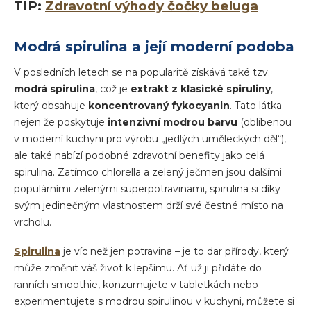
TIP:
Zdravotní výhody čočky beluga
Modrá spirulina a její moderní podoba
V posledních letech se na popularitě získává také tzv.
modrá spirulina
, což je
extrakt z klasické spiruliny
,
který obsahuje
koncentrovaný fykocyanin
. Tato látka
nejen že poskytuje
intenzivní modrou barvu
(oblíbenou
v moderní kuchyni pro výrobu „jedlých uměleckých děl“),
ale také nabízí podobné zdravotní benefity jako celá
spirulina. Zatímco chlorella a zelený ječmen jsou dalšími
populárními zelenými superpotravinami, spirulina si díky
svým jedinečným vlastnostem drží své čestné místo na
vrcholu.
Spirulina
je víc než jen potravina – je to dar přírody, který
může změnit váš život k lepšímu. Ať už ji přidáte do
ranních smoothie, konzumujete v tabletkách nebo
experimentujete s modrou spirulinou v kuchyni, můžete si