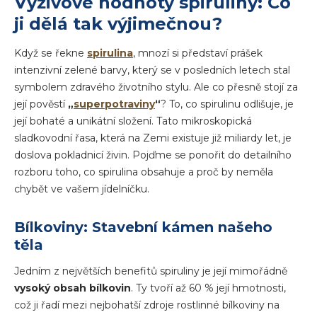
Výživové hodnoty spiruliny: Co
ji dělá tak výjimečnou?
Když se řekne
spirulina
, mnozí si představí prášek
intenzivní zelené barvy, který se v posledních letech stal
symbolem zdravého životního stylu. Ale co přesně stojí za
její pověstí
„
superpotraviny
“
? To, co spirulinu odlišuje, je
její bohaté a unikátní složení. Tato mikroskopická
sladkovodní řasa, která na Zemi existuje již miliardy let, je
doslova pokladnicí živin. Pojďme se ponořit do detailního
rozboru toho, co spirulina obsahuje a proč by neměla
chybět ve vašem jídelníčku.
Bílkoviny: Stavební kámen našeho
těla
Jedním z největších benefitů spiruliny je její mimořádně
vysoký obsah bílkovin
. Ty tvoří až 60 % její hmotnosti,
což ji řadí mezi nejbohatší zdroje rostlinné bílkoviny na