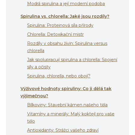
Modrá spirulina a její moderní podoba
Spirulina vs. chlorella: Jaké jsou rozdíly?
Spirulina: Proteinová síla přírody
Chlorella: Detoxikační mistr
Rozdíly v obsahu živin: Spirulina versus
chlorella
Jak spolupracují spirulina a chlorella: Spojení
síly a očisty
Spirulina, chlorella, nebo obojí?
Výživové hodnoty spiruliny: Co ji dělá tak
výjimečnou?
Bílkoviny: Stavební kámen našeho těla
Vitamíny a minerály: Malý koktejl pro vaše
tělo
Antioxidanty: Strážci vašeho zdraví