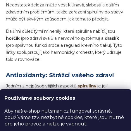
Nedostatek železa může vést k únavě, slabosti a dalším
zdravotním problémům, takže zařazení spiruliny do stravy
může být skvělým způsobem, jak tomuto předejít.
Dalšími důležitými minerály, které spirulina nabízí, jsou
hořčík
(pro zdraví svalů a nervového systému) a
draslík
(pro správnou funkci srdce a regulaci krevního tlaku). Tyto
látky spolupracují jako harmonický orchestr, který udržuje
tělo v rovnováze.
Antioxidanty: Strážci vašeho zdraví
Jedním z nejpůsobivějších aspektů
spiruliny
je její
bohatství
antioxidantů
, látek, které pomáhají
Používáme soubory cookies
neutralizovat volné radikály způsobující oxidativní stres.
Oxidativní stres je spojován s předčasným stárnutím,
Aby náš e-shop nutsman.cz fungoval správně,
záněty a řadou chronických onemocnění. Spirulina
používáme tzv. nezbytné cookies, které jsou nutné
obsahuje zejména
fikocyanin
, přírodní pigment, který jí
pro jeho provoz a nelze je vypnout.
dodává charakteristickou modrozelenou barvu a zároveň