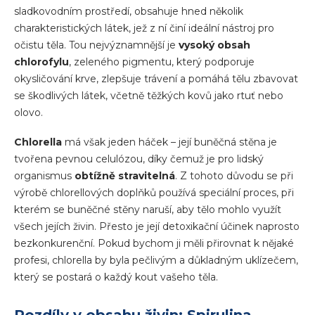
sladkovodním prostředí, obsahuje hned několik
charakteristických látek, jež z ní činí ideální nástroj pro
očistu těla. Tou nejvýznamnější je
vysoký obsah
chlorofylu
, zeleného pigmentu, který podporuje
okysličování krve, zlepšuje trávení a pomáhá tělu zbavovat
se škodlivých látek, včetně těžkých kovů jako rtuť nebo
olovo.
Chlorella
má však jeden háček – její buněčná stěna je
tvořena pevnou celulózou, díky čemuž je pro lidský
organismus
obtížně stravitelná
. Z tohoto důvodu se při
výrobě chlorellových doplňků používá speciální proces, při
kterém se buněčné stěny naruší, aby tělo mohlo využít
všech jejích živin. Přesto je její detoxikační účinek naprosto
bezkonkurenční. Pokud bychom ji měli přirovnat k nějaké
profesi, chlorella by byla pečlivým a důkladným uklízečem,
který se postará o každý kout vašeho těla.
Rozdíly v obsahu živin: Spirulina