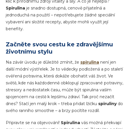
klíč k přírodnímu zdroji vitality a síly. A co je nejlepší?
Spirulina
je snadno dostupná, cenově přijatelná a
jednoduchá na použití – nepotřebujete žádné speciální
vybavení ani složité recepty, abyste mohli využít její
benefity.
Začněte svou cestu ke zdravějšímu
životnímu stylu
Na závěr úvodu je důležité zmínit, že
spirulina
není jen
další módní výstřelek. Je to vědecky podložená a po staletí
ověřená potravina, která dokáže obohatit váš život. Ve
světě, kde nás každodenně obklopují zpracované potraviny,
stresory a nedostatek času, může být spirulina vaším
spojencem na cestě k lepšímu zdraví. Tak proč nezačít
dnes? Stačí jen malý krok – třeba přidat lžičku
spiruliny
do
svého ranního smoothie – a brzy pocítíte rozdíl.
Připravte se na objevování!
Spirulina
vás možná překvapí