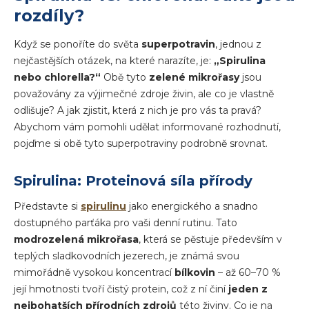
rozdíly?
Když se ponoříte do světa
superpotravin
, jednou z
nejčastějších otázek, na které narazíte, je:
„Spirulina
nebo chlorella?“
Obě tyto
zelené mikrořasy
jsou
považovány za výjimečné zdroje živin, ale co je vlastně
odlišuje? A jak zjistit, která z nich je pro vás ta pravá?
Abychom vám pomohli udělat informované rozhodnutí,
pojďme si obě tyto superpotraviny podrobně srovnat.
Spirulina: Proteinová síla přírody
Představte si
spirulinu
jako energického a snadno
dostupného parťáka pro vaši denní rutinu. Tato
modrozelená mikrořasa
, která se pěstuje především v
teplých sladkovodních jezerech, je známá svou
mimořádně vysokou koncentrací
bílkovin
– až 60–70 %
její hmotnosti tvoří čistý protein, což z ní činí
jeden z
nejbohatších přírodních zdrojů
této živiny. Co je na