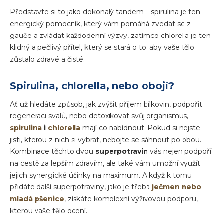
Představte si to jako dokonalý tandem – spirulina je ten
energický pomocník, který vám pomáhá zvedat se z
gauče a zvládat každodenní výzvy, zatímco chlorella je ten
klidný a pečlivý přítel, který se stará o to, aby vaše tělo
zůstalo zdravé a čisté.
Spirulina, chlorella, nebo obojí?
Ať už hledáte způsob, jak zvýšit příjem bílkovin, podpořit
regeneraci svalů, nebo detoxikovat svůj organismus,
spirulina
i
chlorella
mají co nabídnout. Pokud si nejste
jisti, kterou z nich si vybrat, nebojte se sáhnout po obou.
Kombinace těchto dvou
superpotravin
vás nejen podpoří
na cestě za lepším zdravím, ale také vám umožní využít
jejich synergické účinky na maximum. A když k tomu
přidáte další superpotraviny, jako je třeba
ječmen nebo
mladá pšenice
, získáte komplexní výživovou podporu,
kterou vaše tělo ocení.