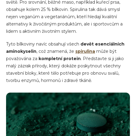
světě. Pro srovnání, běžné maso, například kuřecí prsa,
obsahuje kolem 25 % bílkovin. Spirulina tak dává smysl
nejen veganům a vegetariánům, kteří hledají kvalitní
alternativy k živočišným produktům, ale i sportovcům a
lidem s aktivním životním stylem.
Tyto bílkoviny navíc obsahují všech
devět esenciálních
aminokyselin
, což znamená, že
spirulina
může být
považována za
kompletní protein
. Představte si ji jako
malý zázrak přírody, který dokáže poskytnout všechny
stavební bloky, které tělo potřebuje pro obnovu svalů,
tvorbu enzymů, hormonů i zdravé tkáně.