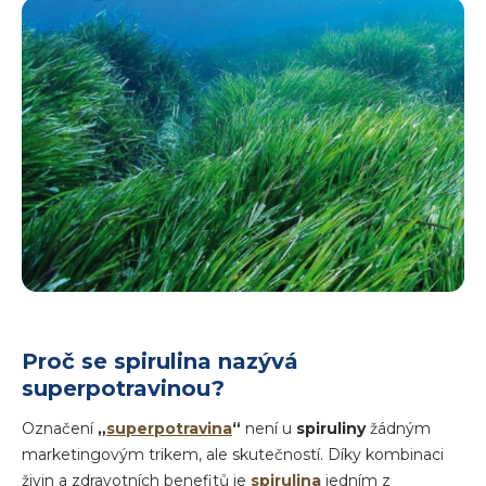
Proč se spirulina nazývá
superpotravinou?
Označení
„
superpotravina
“
není u
spiruliny
žádným
marketingovým trikem, ale skutečností. Díky kombinaci
živin a zdravotních benefitů je
spirulina
jedním z