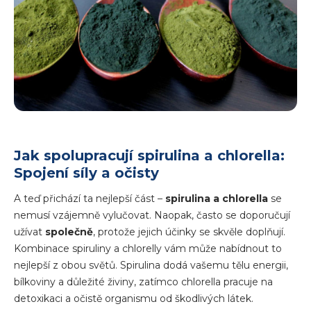
Jak spolupracují spirulina a chlorella:
Spojení síly a očisty
A teď přichází ta nejlepší část –
spirulina a chlorella
se
nemusí vzájemně vylučovat. Naopak, často se doporučují
užívat
společně
, protože jejich účinky se skvěle doplňují.
Kombinace spiruliny a chlorelly vám může nabídnout to
nejlepší z obou světů. Spirulina dodá vašemu tělu energii,
bílkoviny a důležité živiny, zatímco chlorella pracuje na
detoxikaci a očistě organismu od škodlivých látek.