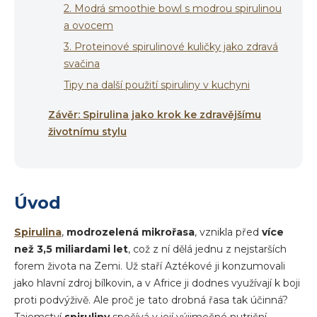
2. Modrá smoothie bowl s modrou spirulinou
a ovocem
3. Proteinové spirulinové kuličky jako zdravá
svačina
Tipy na další použití spiruliny v kuchyni
Závěr: Spirulina jako krok ke zdravějšímu
životnímu stylu
Úvod
Spirulina
,
modrozelená mikrořasa
, vznikla před
více
než 3,5 miliardami let
, což z ní dělá jednu z nejstarších
forem života na Zemi. Už staří Aztékové ji konzumovali
jako hlavní zdroj bílkovin, a v Africe ji dodnes využívají k boji
proti podvýživě. Ale proč je tato drobná řasa tak účinná?