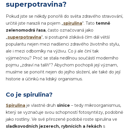
superpotravina?
Pokud jste se někdy ponořili do světa zdravého stravování,
určitě jste narazili na pojem „
spirulina
“. Tato
temně
zelenomodrá řasa
, často označovaná jako
„
superpotravina
“, si postupně získává čím dál větší
popularitu nejen mezi nadšenci zdravého životního stylu,
ale i mezi odborníky na výživu. Co ji ale činí tak
výjimečnou? Proč se stala nedílnou součástí moderního
pojmu „zdraví na talíři“? Abychom pochopili její význam,
musíme se ponořit nejen do jejího složení, ale také do její
historie a účinků na lidský organismus.
Co je spirulina?
Spirulina
je vlastně druh
sinice
– tedy mikroorganismus,
který se vyznačuje svou schopností fotosyntézy, podobně
jako rostliny. Ve své přirozené podobě roste spirulina ve
sladkovodních jezerech, rybnících a řekách
s