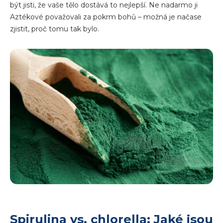
být jisti, že vaše tělo dostává to nejlepší. Ne nadarmo ji
Aztékové považovali za pokrm bohů – možná je načase
zjistit, proč tomu tak bylo.
Spirulina vs. chlorella: Jaké jsou