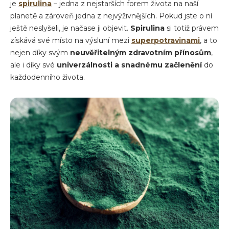
je
spirulina
– jedna z nejstarších forem života na naší
planetě a zároveň jedna z nejvýživnějších. Pokud jste o ní
ještě neslyšeli, je načase ji objevit.
Spirulina
si totiž právem
získává své místo na výsluní mezi
superpotravinami
, a to
nejen díky svým
neuvěřitelným zdravotním přínosům
,
ale i díky své
univerzálnosti a snadnému začlenění
do
každodenního života.