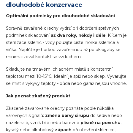
dlouhodobé konzervace
Optimální podmínky pro dlouhodobé skladování
Správně zavařené ořechy vydrží při dodržení správných
podmínek skladování
až dva roky, někdy i déle
. Klíčem je
sterilizace sklenic - vždy použijte čisté, horké sklenice a
víčka. Naplňte je horkou zavařeninou až po okraj, aby se
minimalizoval kontakt se vzduchem.
Skladujte na tmavém, chladném místě s konstantní
teplotou mezi 10-15°C. Ideální je spíž nebo sklep. Vyvarujte
se míst s výkyvy teploty - půda nebo garáž nejsou vhodné.
Jak poznat zkažený produkt
Zkažené zavařované ořechy poznáte podle několika
varovných signálů:
změna barvy sirupu
do šedivé nebo
nazelenalé, vznik bílé nebo barevné
plísně na povrchu
,
kyselý nebo alkoholový
zápach
při otevření sklenice,