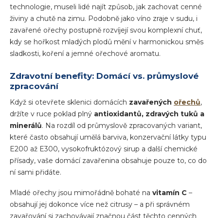
technologie, museli lidé najít způsob, jak zachovat cenné
živiny a chutě na zimu. Podobně jako víno zraje v sudu, i
zavařené ořechy postupně rozvíjejí svou komplexní chuť,
kdy se hořkost mladých plodů mění v harmonickou směs
sladkosti, koření a jemné ořechové aromatu.
Zdravotní benefity: Domácí vs. průmyslové
zpracování
Když si otevřete sklenici domácích
zavařených
ořechů
,
držíte v ruce poklad plný
antioxidantů, zdravých tuků a
minerálů
. Na rozdíl od průmyslově zpracovaných variant,
které často obsahují umělá barviva, konzervační látky typu
E200 až E300, vysokofruktózový sirup a další chemické
přísady, vaše domácí zavařenina obsahuje pouze to, co do
ní sami přidáte.
Mladé ořechy jsou mimořádně bohaté na
vitamín C
–
obsahují jej dokonce více než citrusy – a při správném
zavařování si zachovávají značnou část těchto cenných