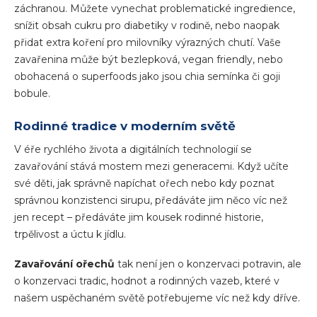
záchranou. Můžete vynechat problematické ingredience,
snížit obsah cukru pro diabetiky v rodině, nebo naopak
přidat extra koření pro milovníky výrazných chutí. Vaše
zavařenina může být bezlepková, vegan friendly, nebo
obohacená o superfoods jako jsou chia semínka či goji
bobule.
Rodinné tradice v moderním světě
V éře rychlého života a digitálních technologií se
zavařování stává mostem mezi generacemi. Když učíte
své děti, jak správně napíchat ořech nebo kdy poznat
správnou konzistenci sirupu, předáváte jim něco víc než
jen recept – předáváte jim kousek rodinné historie,
trpělivost a úctu k jídlu.
Zavařování ořechů
tak není jen o konzervaci potravin, ale
o konzervaci tradic, hodnot a rodinných vazeb, které v
našem uspěchaném světě potřebujeme víc než kdy dříve.