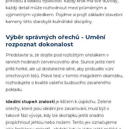
přírodou a lidskou trpělivostí. Každý krok má své důvody,
každý detail může rozhodnout mezi průměrným a
výjimečným výsledkem. Pojďme si projít základní stavební
kameny této starobylé kulinářské disciplíny.
Výběr správných ořechů - Umění
rozpoznat dokonalost
Představte si, že stojíte pod rozložitým ořešákem v
ranních hodinách červencového dne. Slunce ještě není
příliš horké, ale už dostatečně silné, aby probudilo vůni
ořechových listů. Právě teď, v tomto magickém okamžiku,
rozhodujete o kvalitě vašeho budoucího zavařeného
pokladu.
Ideální stupeň zralosti
je klíčem k úspěchu. Zelené
ořechy, které jsou ideální pro zavařování, musí být v
takové fázi vývoje, kdy lze skořápku ještě snadno
propíchnout jehlou nebo nožem. Tento jev označujeme