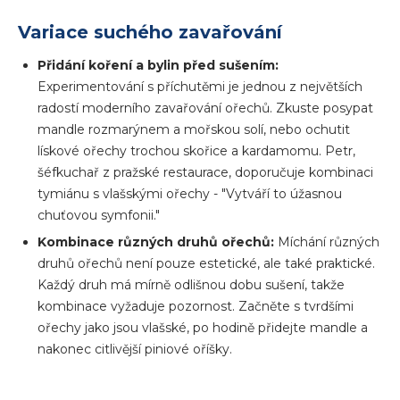
Variace suchého zavařování
Přidání koření a bylin před sušením:
Experimentování s příchutěmi je jednou z největších
radostí moderního zavařování ořechů. Zkuste posypat
mandle rozmarýnem a mořskou solí, nebo ochutit
lískové ořechy trochou skořice a kardamomu. Petr,
šéfkuchař z pražské restaurace, doporučuje kombinaci
tymiánu s vlašskými ořechy - "Vytváří to úžasnou
chuťovou symfonii."
Kombinace různých druhů ořechů:
Míchání různých
druhů ořechů není pouze estetické, ale také praktické.
Každý druh má mírně odlišnou dobu sušení, takže
kombinace vyžaduje pozornost. Začněte s tvrdšími
ořechy jako jsou vlašské, po hodině přidejte mandle a
nakonec citlivější piniové oříšky.