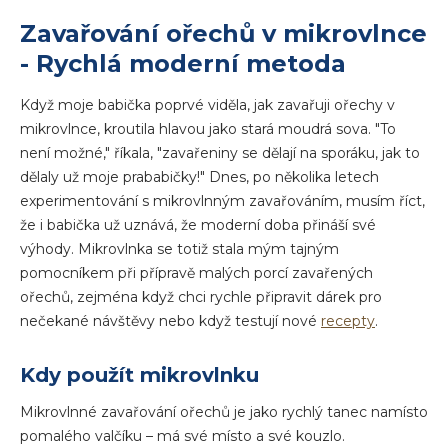
Zavařování ořechů v mikrovlnce
- Rychlá moderní metoda
Když moje babička poprvé viděla, jak zavařuji ořechy v
mikrovlnce, kroutila hlavou jako stará moudrá sova. "To
není možné," říkala, "zavařeniny se dělají na sporáku, jak to
dělaly už moje prababičky!" Dnes, po několika letech
experimentování s mikrovlnným zavařováním, musím říct,
že i babička už uznává, že moderní doba přináší své
výhody. Mikrovlnka se totiž stala mým tajným
pomocníkem při přípravě malých porcí zavařených
ořechů, zejména když chci rychle připravit dárek pro
nečekané návštěvy nebo když testují nové
recepty
.
Kdy použít mikrovlnku
Mikrovlnné zavařování ořechů je jako rychlý tanec namísto
pomalého valčíku – má své místo a své kouzlo.