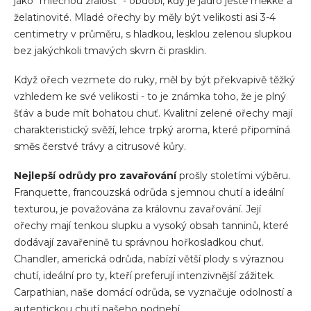
jako "mléčnou zralost" - období, kdy je jádro ještě měkké a
želatinovité. Mladé ořechy by měly být velikosti asi 3-4
centimetry v průměru, s hladkou, lesklou zelenou slupkou
bez jakýchkoli tmavých skvrn či prasklin.
Když ořech vezmete do ruky, měl by být překvapivě těžký
vzhledem ke své velikosti - to je známka toho, že je plný
šťáv a bude mít bohatou chuť. Kvalitní zelené ořechy mají
charakteristický svěží, lehce trpký aroma, které připomíná
směs čerstvé trávy a citrusové kůry.
Nejlepší odrůdy pro zavařování
prošly stoletími výběru.
Franquette, francouzská odrůda s jemnou chutí a ideální
texturou, je považována za královnu zavařování. Její
ořechy mají tenkou slupku a vysoký obsah tanninů, které
dodávají zavařenině tu správnou hořkosladkou chuť.
Chandler, americká odrůda, nabízí větší plody s výraznou
chutí, ideální pro ty, kteří preferují intenzivnější zážitek.
Carpathian, naše domácí odrůda, se vyznačuje odolností a
autentickou chutí našeho podnebí.