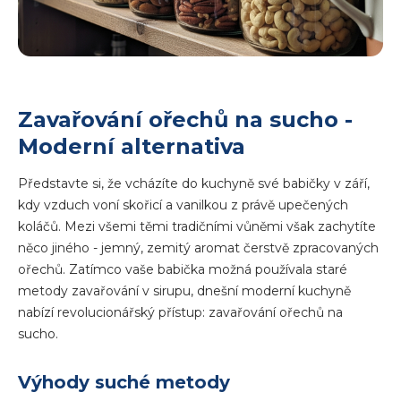
Zavařování ořechů na sucho -
Moderní alternativa
Představte si, že vcházíte do kuchyně své babičky v září,
kdy vzduch voní skořicí a vanilkou z právě upečených
koláčů. Mezi všemi těmi tradičními vůněmi však zachytíte
něco jiného - jemný, zemitý aromat čerstvě zpracovaných
ořechů. Zatímco vaše babička možná používala staré
metody zavařování v sirupu, dnešní moderní kuchyně
nabízí revolucionářský přístup: zavařování ořechů na
sucho.
Výhody suché metody