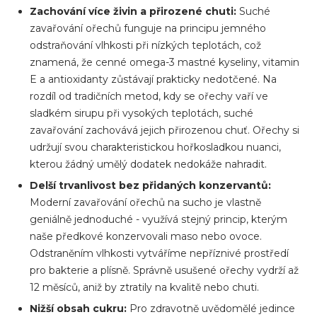
Zachování více živin a přirozené chuti:
Suché
zavařování ořechů funguje na principu jemného
odstraňování vlhkosti při nízkých teplotách, což
znamená, že cenné omega-3 mastné kyseliny, vitamin
E a antioxidanty zůstávají prakticky nedotčené. Na
rozdíl od tradičních metod, kdy se ořechy vaří ve
sladkém sirupu při vysokých teplotách, suché
zavařování zachovává jejich přirozenou chuť. Ořechy si
udržují svou charakteristickou hořkosladkou nuanci,
kterou žádný umělý dodatek nedokáže nahradit.
Delší trvanlivost bez přidaných konzervantů:
Moderní zavařování ořechů na sucho je vlastně
geniálně jednoduché - využívá stejný princip, kterým
naše předkové konzervovali maso nebo ovoce.
Odstraněním vlhkosti vytváříme nepříznivé prostředí
pro bakterie a plísně. Správně usušené ořechy vydrží až
12 měsíců, aniž by ztratily na kvalitě nebo chuti.
Nižší obsah cukru:
Pro zdravotně uvědomělé jedince