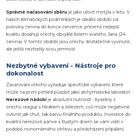
Správné načasování sběru
je jako ulovit motýla v letu. V
našich klimatických podmínkách je ideální období od
poloviny června do konce července, přičemž nejlepší
kvalitu dosahují ořechy obvykle kolem svatého Jana (24.
června). V tomto období jsou ořechy dostatečně vyvinuté,
ale ještě neztratily svou jemnost.
Nezbytné vybavení - Nástroje pro
dokonalost
Zavařování ořechů vyžaduje specifické vybavení, které
může na první pohled působit jako alchymistická laboratoř.
Nerezové nádobí
je absolutní nutností - kyseliny z
ořechů reagují s hliníkem a železem, což může negativně
ovlivnit jak chuť, tak barvu finálního produktu. Investice do
kvalitní nerezové pánve s tlustým dnem se vám vrátí v
podobě rovnoměrného ohřevu a předcházení připálení.