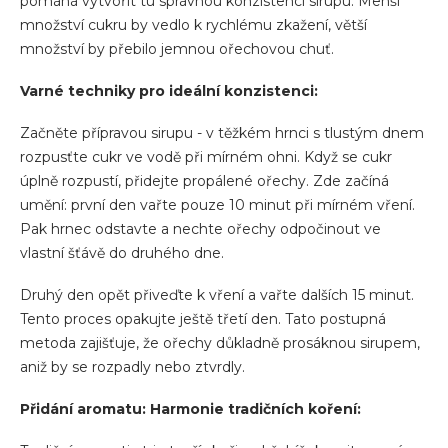
pomáhá vytvořit tu správnou konzistenci sirupu. Menší
množství cukru by vedlo k rychlému zkažení, větší
množství by přebilo jemnou ořechovou chuť.
Varné techniky pro ideální konzistenci:
Začněte přípravou sirupu - v těžkém hrnci s tlustým dnem
rozpusťte cukr ve vodě při mírném ohni. Když se cukr
úplně rozpustí, přidejte propálené ořechy. Zde začíná
umění: první den vařte pouze 10 minut při mírném vření.
Pak hrnec odstavte a nechte ořechy odpočinout ve
vlastní šťávě do druhého dne.
Druhý den opět přiveďte k vření a vařte dalších 15 minut.
Tento proces opakujte ještě třetí den. Tato postupná
metoda zajišťuje, že ořechy důkladně prosáknou sirupem,
aniž by se rozpadly nebo ztvrdly.
Přidání aromatu: Harmonie tradičních koření: