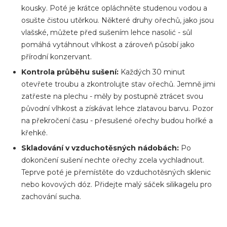
kousky. Poté je krátce opláchněte studenou vodou a
osušte čistou utěrkou. Některé druhy ořechů, jako jsou
vlašské, můžete před sušením lehce nasolić - sůl
pomáhá vytáhnout vlhkost a zároveň působí jako
přírodní konzervant.
Kontrola průběhu sušení:
Každých 30 minut
otevřete troubu a zkontrolujte stav ořechů. Jemně jimi
zatřeste na plechu - měly by postupně ztrácet svou
původní vlhkost a získávat lehce zlatavou barvu. Pozor
na překročení času - přesušené ořechy budou hořké a
křehké.
Skladování v vzduchotěsných nádobách:
Po
dokončení sušení nechte ořechy zcela vychladnout.
Teprve poté je přemístěte do vzduchotěsných sklenic
nebo kovových dóz. Přidejte malý sáček silikagelu pro
zachování sucha.