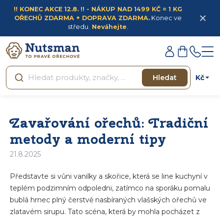
Přejít
!! KONEC AKCE 12.8. !! - NÁKUP NAD 1499 KČ = 1 KG
na
OŘECHŮ ZDARMA + DOPRAVA ZDARMA.
Konec ve
obsah
středu.
Neváhejte
.
Přihlášení
Nákupní
košík
Kč
Hledat
Zavařování ořechů: Tradiční
metody a moderní tipy
21.8.2025
Představte si vůni vanilky a skořice, která se line kuchyní v
teplém podzimním odpoledni, zatímco na sporáku pomalu
bublá hrnec plný čerstvě nasbíraných vlašských ořechů ve
zlatavém sirupu. Tato scéna, která by mohla pocházet z