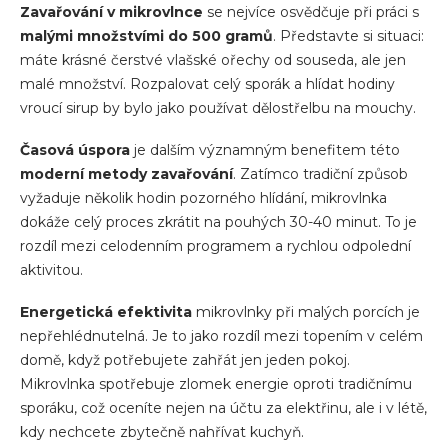
Zavařování v mikrovlnce
se nejvíce osvědčuje při práci s
malými množstvími do 500 gramů
. Představte si situaci:
máte krásné čerstvé vlašské ořechy od souseda, ale jen
malé množství. Rozpalovat celý sporák a hlídat hodiny
vroucí sirup by bylo jako používat dělostřelbu na mouchy.
Časová úspora
je dalším významným benefitem této
moderní metody zavařování
. Zatímco tradiční způsob
vyžaduje několik hodin pozorného hlídání, mikrovlnka
dokáže celý proces zkrátit na pouhých 30-40 minut. To je
rozdíl mezi celodenním programem a rychlou odpolední
aktivitou.
Energetická efektivita
mikrovlnky při malých porcích je
nepřehlédnutelná. Je to jako rozdíl mezi topením v celém
domě, když potřebujete zahřát jen jeden pokoj.
Mikrovlnka spotřebuje zlomek energie oproti tradičnímu
sporáku, což oceníte nejen na účtu za elektřinu, ale i v létě,
kdy nechcete zbytečně nahřívat kuchyň.