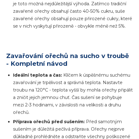
je toto možná nejdůležitější výhoda. Zatímco tradiční
zavařené ořechy obsahují často 40-50% cukru, suše
zavařené ořechy obsahují pouze přirozené cukry, které
se v nich vyskytují přirozeně - obvykle méně než 5%.
Zavařování ořechů na sucho v troubě
- Kompletní návod
Ideální teplota a čas:
Klíčem k úspěšnému suchému
zavařování je trpělivost a správná teplota. Nastavte
troubu na 120°C - teplota vyšší by mohla ořechy připálit
a zničit jejich jemnou chuť. Čas sušení se pohybuje
mezi 2-3 hodinami, v závislosti na velikosti a druhu
ořechů.
Příprava ořechů před sušením:
Před samotným
sušením je důležitá pečlivá příprava. Ořechy nejprve
důkladně prohlédněte a odstraňte všechny poškozené