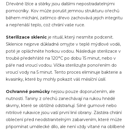
Dřevěné lžíce a stěrky jsou dalšími nepostradatelnými
pomocníky. Kov může porušit jemnou strukturu ořechů
během míchání, zatímco dřevo zachovává jejich integritu
a nepřenáší teplo, což chrání vaše ruce.
Sterilizace sklenic
je rituál, který nesmíte podcenit.
Sklenice nejprve důkladně omyjte v teplé mýdlové vodě,
poté je opláchněte horkou vodou. Následuje sterilizace v
troubě předehřáté na 120°C po dobu 15 minut, nebo v
páře nad vroucí vodou. Víčka sterilizujte ponořením do
vroucí vody na 5 minut. Tento proces eliminuje bakterie a
kvasinky, které by mohly pokazit váš měsíční úsilí.
Ochranné pomůcky
nejsou pouze doporučením, ale
nutností. Taniny z ořechů zanechávají na rukou hnědé
skvrny, které se obtížně odstraňují. Silné gumové nebo
nitrilové rukavice jsou vaší první linií obrany. Zástěra chrání
oblečení před neodstranitelným zabarvením, které může
připomínat umělecké dílo, ale není vždy vítané na oblíbené