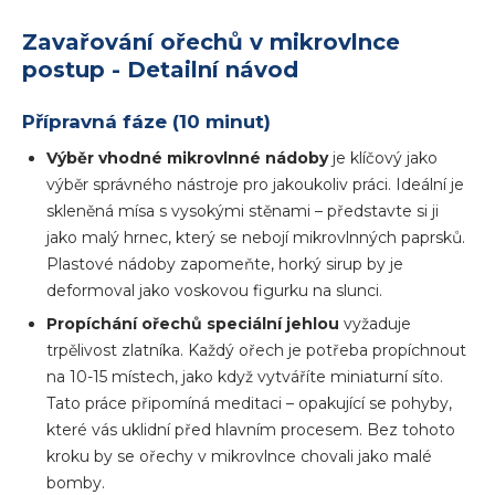
Zavařování ořechů v mikrovlnce
postup - Detailní návod
Přípravná fáze (10 minut)
Výběr vhodné mikrovlnné nádoby
je klíčový jako
výběr správného nástroje pro jakoukoliv práci. Ideální je
skleněná mísa s vysokými stěnami – představte si ji
jako malý hrnec, který se nebojí mikrovlnných paprsků.
Plastové nádoby zapomeňte, horký sirup by je
deformoval jako voskovou figurku na slunci.
Propíchání ořechů speciální jehlou
vyžaduje
trpělivost zlatníka. Každý ořech je potřeba propíchnout
na 10-15 místech, jako když vytváříte miniaturní síto.
Tato práce připomíná meditaci – opakující se pohyby,
které vás uklidní před hlavním procesem. Bez tohoto
kroku by se ořechy v mikrovlnce chovali jako malé
bomby.