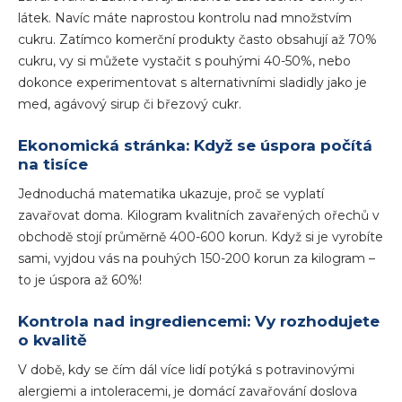
látek. Navíc máte naprostou kontrolu nad množstvím
cukru. Zatímco komerční produkty často obsahují až 70%
cukru, vy si můžete vystačit s pouhými 40-50%, nebo
dokonce experimentovat s alternativními sladidly jako je
med, agávový sirup či březový cukr.
Ekonomická stránka: Když se úspora počítá
na tisíce
Jednoduchá matematika ukazuje, proč se vyplatí
zavařovat doma. Kilogram kvalitních zavařených ořechů v
obchodě stojí průměrně 400-600 korun. Když si je vyrobíte
sami, vyjdou vás na pouhých 150-200 korun za kilogram –
to je úspora až 60%!
Kontrola nad ingrediencemi: Vy rozhodujete
o kvalitě
V době, kdy se čím dál více lidí potýká s potravinovými
alergiemi a intoleracemi, je domácí zavařování doslova