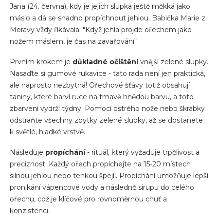
Jana (24. června), kdy je jejich slupka ještě měkká jako
máslo a dá se snadno propíchnout jehlou. Babička Marie z
Moravy vždy říkávala: "Když jehla projde ořechem jako
nožem máslem, je čas na zavařování."
Prvním krokem je
důkladné očištění
vnější zelené slupky.
Nasaďte si gumové rukavice - tato rada není jen praktická,
ale naprosto nezbytná! Ořechové šťávy totiž obsahují
taniny, které barví ruce na tmavě hnědou barvu, a toto
zbarvení vydrží týdny. Pomocí ostrého nože nebo škrabky
odstraňte všechny zbytky zelené slupky, až se dostanete
k světlé, hladké vrstvě.
Následuje
propíchání
- rituál, který vyžaduje trpělivost a
preciznost. Každý ořech propíchejte na 15-20 místech
silnou jehlou nebo tenkou špejlí. Propíchání umožňuje lepší
pronikání vápencové vody a následně sirupu do celého
ořechu, což je klíčové pro rovnoměrnou chuť a
konzistenci.