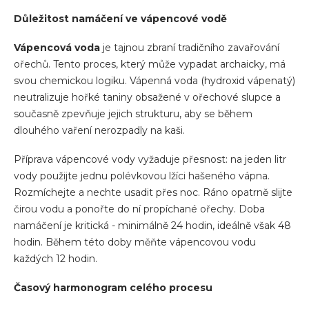
Důležitost namáčení ve vápencové vodě
Vápencová voda
je tajnou zbraní tradičního zavařování
ořechů. Tento proces, který může vypadat archaicky, má
svou chemickou logiku. Vápenná voda (hydroxid vápenatý)
neutralizuje hořké taniny obsažené v ořechové slupce a
současně zpevňuje jejich strukturu, aby se během
dlouhého vaření nerozpadly na kaši.
Příprava vápencové vody vyžaduje přesnost: na jeden litr
vody použijte jednu polévkovou lžíci hašeného vápna.
Rozmíchejte a nechte usadit přes noc. Ráno opatrně slijte
čirou vodu a ponořte do ní propíchané ořechy. Doba
namáčení je kritická - minimálně 24 hodin, ideálně však 48
hodin. Během této doby měňte vápencovou vodu
každých 12 hodin.
Časový harmonogram celého procesu