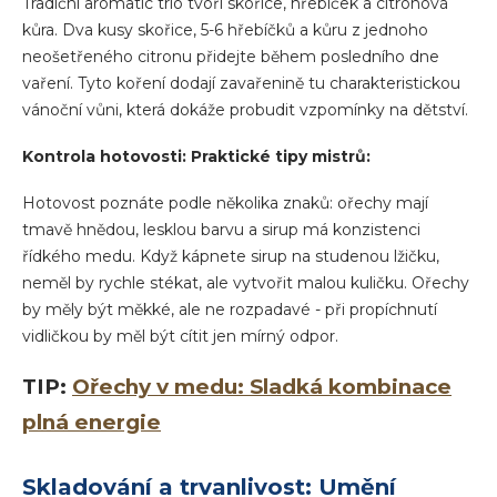
Tradiční aromatic trio tvoří skořice, hřebíček a citronová
kůra. Dva kusy skořice, 5-6 hřebíčků a kůru z jednoho
neošetřeného citronu přidejte během posledního dne
vaření. Tyto koření dodají zavařenině tu charakteristickou
vánoční vůni, která dokáže probudit vzpomínky na dětství.
Kontrola hotovosti: Praktické tipy mistrů:
Hotovost poznáte podle několika znaků: ořechy mají
tmavě hnědou, lesklou barvu a sirup má konzistenci
řídkého medu. Když kápnete sirup na studenou lžičku,
neměl by rychle stékat, ale vytvořit malou kuličku. Ořechy
by měly být měkké, ale ne rozpadavé - při propíchnutí
vidličkou by měl být cítit jen mírný odpor.
TIP:
Ořechy v medu: Sladká kombinace
plná energie
Skladování a trvanlivost: Umění