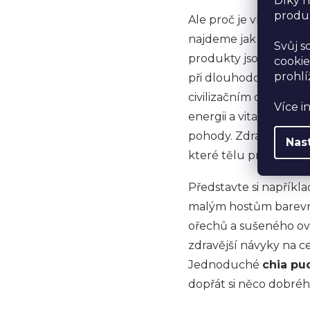
Díky n
produk
Ale proč je vlastně d
najdeme jak v osobní
Svůj s
produkty jsou často p
cookie
prohlí
při dlouhodobé konzu
civilizačním onemocn
Více i
energii a vitalitu, a
pohody. Zdravé mlsání
Nas
které tělu prospívají.
Představte si napříkl
malým hostům barevn
ořechů a sušeného ovo
zdravější návyky na ce
Jednoduché
chia pu
dopřát si něco dobréh