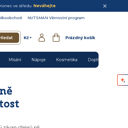
Konec ve středu.
Neváhejte
.
elkoobchod
NUTSMAN Věrnostní program
Kč
Hledat
Prázdný košík
Přihlášení
Nákupní
košík
Mlsání
Nápoje
Kosmetika
Doplňky
Novin
čně
tost
 závan chipsů při