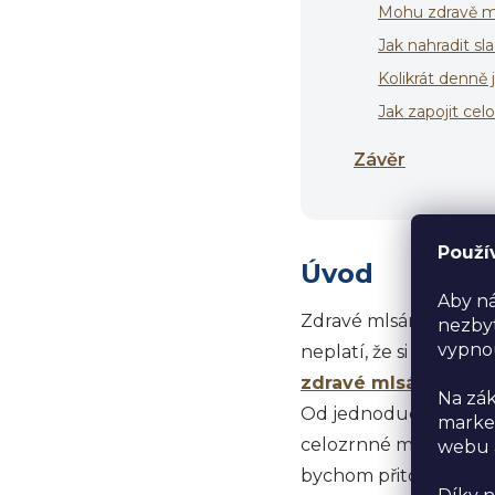
Mohu zdravě ml
Jak nahradit sla
Kolikrát denně
Jak zapojit cel
Závěr
Použí
Úvod
Aby ná
Zdravé mlsání není je
nezbyt
vypno
neplatí, že si musíme 
zdravé mlsání
, kter
Na zák
Od jednoduchých ovoc
market
celozrnné mouky – exis
webu a
bychom přitom zatěžov