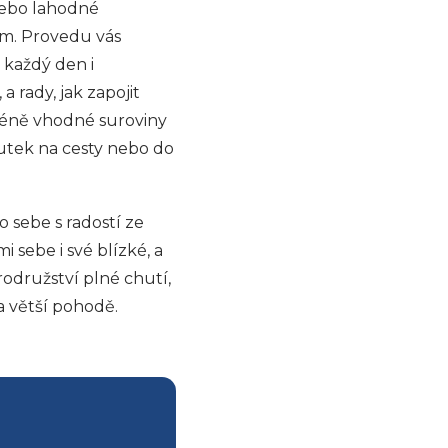
 nebo lahodné
em. Provedu vás
 každý den i
 rady, jak zapojit
 méně vhodné suroviny
outek na cesty nebo do
o sebe s radostí ze
 sebe i své blízké, a
rodružství plné chutí,
a větší pohodě.