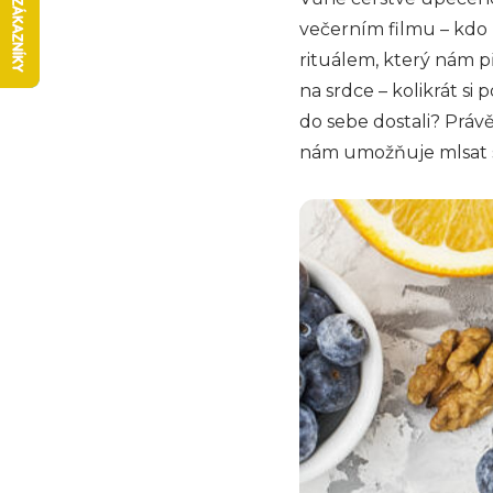
večerním filmu – kdo 
rituálem, který nám př
na srdce – kolikrát si
do sebe dostali? Prá
nám umožňuje mlsat s 