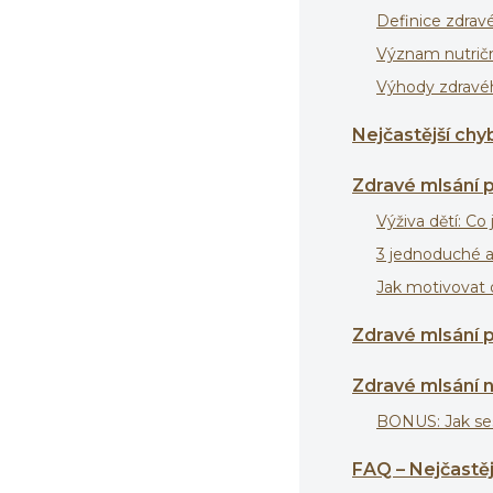
Definice zdrav
Význam nutrič
Výhody zdravé
Nejčastější chy
Zdravé mlsání p
Výživa dětí: Co 
3 jednoduché a 
Jak motivovat 
Zdravé mlsání p
Zdravé mlsání 
BONUS: Jak ses
FAQ – Nejčastěj