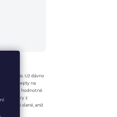
mnoha z nás. Už dávno
eativní recepty na
ké nutričně hodnotné.
lané krekry z
ní
sladké či slané, aniž