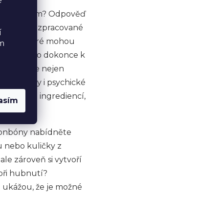
é
m a slanostem? Odpověď
Průmyslově zpracované
í
rvantů, které mohou
ém
 únavě nebo dokonce k
 získáváme nejen
u, imunity i psychické
 textur a ingrediencí,
asím
 bonbóny nabídněte
 nebo kuličky z
le zároveň si vytvoří
 při hubnutí?
 ukážou, že je možné