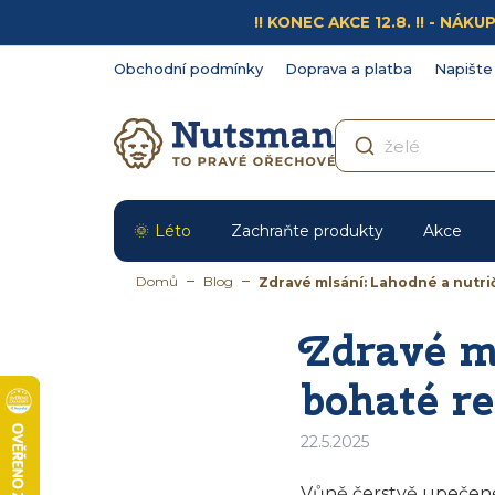
Přejít
!! KONEC AKCE 12.8. !! - N
na
obsah
Obchodní podmínky
Doprava a platba
Napište
Léto
Zachraňte produkty
Akce
Domů
Blog
Zdravé mlsání: Lahodné a nutri
Zdravé m
bohaté re
22.5.2025
Vůně čerstvě upečené