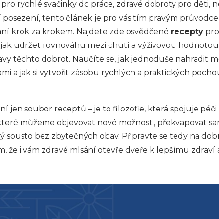
i pro rychlé svačinky do práce, zdravé dobroty pro děti,
 posezení, tento článek je pro vás tím pravým průvodc
ní krok za krokem. Najdete zde osvědčené
recepty
pro
y, jak udržet rovnováhu mezi chutí a výživovou hodnotou, a
avy těchto dobrot. Naučíte se, jak jednoduše nahradit
ami a jak si vytvořit zásobu rychlých a praktických poch
í jen soubor receptů – je to filozofie, která spojuje péči 
a které můžeme objevovat nové možnosti, překvapovat sami
ždý sousto bez zbytečných obav. Připravte se tedy na dob
ím, že i vám zdravé mlsání otevře dveře k lepšímu zdraví 