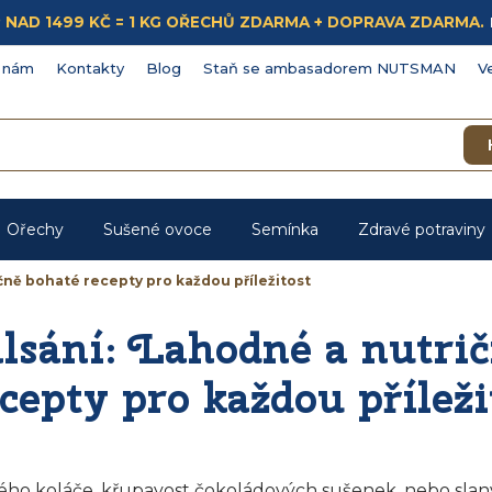
ÁKUP NAD 1499 KČ = 1 KG OŘECHŮ ZDARMA + DOPRAVA ZDARMA.
 nám
Kontakty
Blog
Staň se ambasadorem NUTSMAN
V
Ořechy
Sušené ovoce
Semínka
Zdravé potraviny
čně bohaté recepty pro každou příležitost
lsání: Lahodné a nutri
cepty pro každou příleži
ho koláče, křupavost čokoládových sušenek, nebo slaný