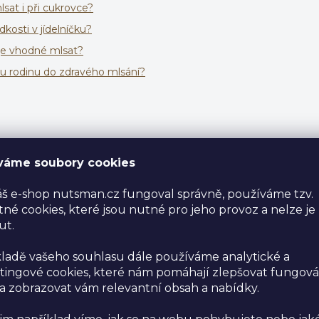
sat i při cukrovce?
dkosti v jídelníčku?
 je vhodné mlsat?
ou rodinu do zdravého mlsání?
váme soubory cookies
š e-shop nutsman.cz fungoval správně, používáme tzv.
n trendem posledních let, ale stává se životním stylem 
né cookies, které jsou nutné pro jeho provoz a nelze je
ut.
vybrat mezi chutí a zdravím. Každý den vznikají nové, kr
é dokazují, že lahůdky mohou být nejen lahodné, ale ta
ladě vašeho souhlasu dále používáme analytické a
ných dezertů, přes domácí energetické tyčinky, až po s
ingové cookies, které nám pomáhají zlepšovat fungová
tuje nepřeberné množství variant, jak uspokojit chuť na 
 zobrazovat vám relevantní obsah a nabídky.
ali své tělo.