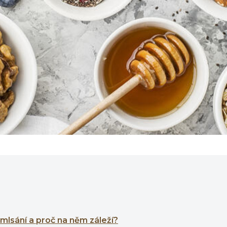
 mlsání a proč na něm záleží?