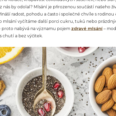
z nás by odolal? Mlsání je přirozenou součástí našeho ž
ináší radost, pohodu a často i společné chvíle s rodinou č
 po mlsání vyčítáme další porci cukru, tuků nebo prázdnýc
vě proto nabývá na významu pojem
zdravé mlsání
– mode
chutí a bez výčitek.