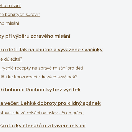
ého mlsání
ně bohatých surovin
ho mlsání
by při výběru zdravého mlsání
ro děti: Jak na chutné a vyvážené svačinky
je důležité?
rychlé recepty na zdravé mlsání pro děti
děti ke konzumaci zdravých svačinek?
ři hubnutí: Pochoutky bez výčitek
na večer: Lehké dobroty pro klidný spánek
tavit zdravé mlsání na oslavu či do práce
ší otázky čtenářů o zdravém mlsání