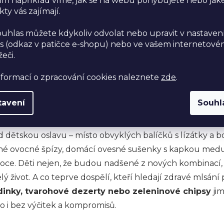
im například víme, jak se na webu pohybujete nebo jak
ty vás zajímají.
ůležité hledat zdravé alternativy k tradičním sladkoste
 zkušenosti, tak v doporučeních odborníků na výživu. 
ouhlas můžete kdykoliv odvolat nebo upravit v nastaven
lné rafinovaného cukru, soli, nasycených tuků a konze
s (odkaz v patičce e-shopu) nebo ve vašem internetov
žeči.
maci negativně ovlivnit naše zdraví. Vedou k nadváze,
ěním. Naopak, když sáhneme po zdravějších variantách,
nformací o zpracování cookies naleznete
zde
.
le také podporujeme správné fungování našeho metabolism
 tak není o omezování, nýbrž o objevování nových chutí,
tavení
Souhl
ad dětskou oslavu – místo obvyklých balíčků s lízátky a
é ovocné špízy, domácí ovesné sušenky s kapkou medu
ce. Děti nejen, že budou nadšené z nových kombinací, a
lý život. A co teprve dospělí, kteří hledají zdravé mlsání
dinky, tvarohové dezerty nebo zeleninové chipsy
jim
o i bez výčitek a kompromisů.