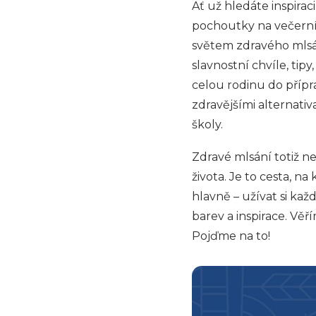
Ať už hledáte inspirac
pochoutky na večerní
světem zdravého mlsá
slavnostní chvíle, tip
celou rodinu do přípr
zdravějšími alternativ
školy.
Zdravé mlsání totiž nen
života. Je to cesta, n
hlavně – užívat si ka
barev a inspirace. Věř
Pojďme na to!