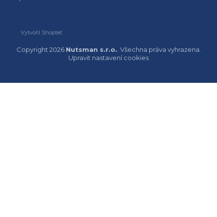
Vytvořil Shoptet
Copyright 2026
Nutsman s.r.o.
. Všechna práva vyhrazena.
Upravit nastavení cookies