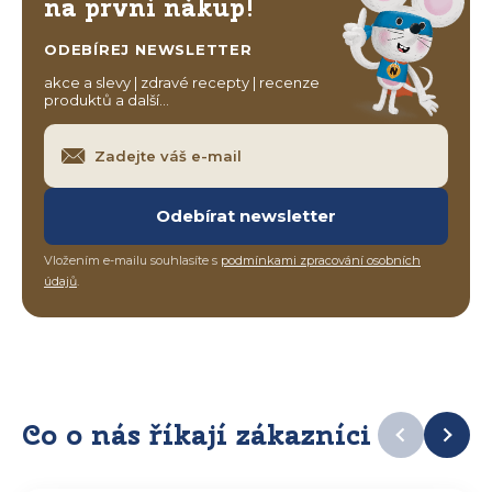
na první nákup!
ODEBÍREJ NEWSLETTER
akce a slevy | zdravé recepty | recenze
produktů a další…
Odebírat newsletter
Vložením e-mailu souhlasíte s
podmínkami zpracování osobních
údajů
.
Co o nás říkají zákazníci