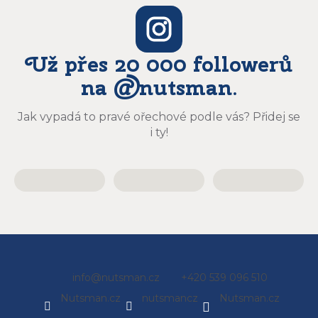
Už přes 20 000 followerů
na @nutsman.
Jak vypadá to pravé ořechové podle vás? Přidej se
i ty!
Z
info
@
nutsman.cz
+420 539 096 510
á
Nutsman.cz
nutsmancz
Nutsman.cz
p