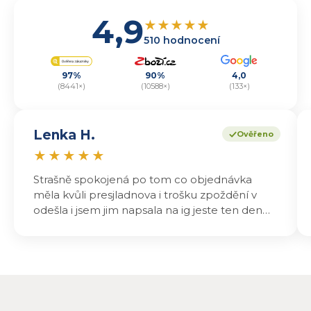
4,9
★
★
★
★
★
510 hodnocení
97%
90%
4,0
(8441×)
(10588×)
(133×)
Lenka H.
Ověřeno
★
★
★
★
★
Strašně spokojená po tom co objednávka
měla kvůli presjladnova i trošku zpoždění v
odešla i jsem jim napsala na ig jeste ten den
odeslali a druhý den dopoledne jsem mohla
vyzvedávat .. výrobky jsou super chutnají
báječně a určitě budu objednávat zase