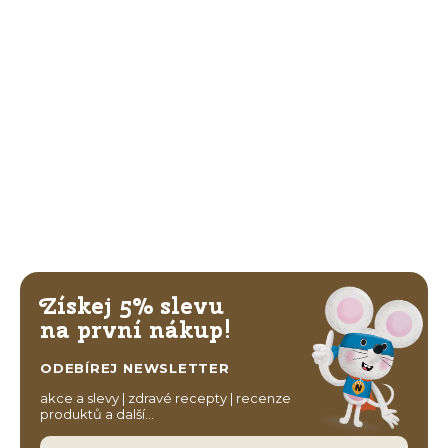
Získej 5% slevu
na první nákup!
ODEBÍREJ NEWSLETTER
akce a slevy | zdravé recepty | recenze
produktů a další…