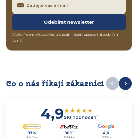
Odebírat newsletter
Vložením e-mailu souhlasíte s
podmínkami zpracování osobních
údajů
.
Co o nás říkají zákazníci
4,9
★
★
★
★
★
510 hodnocení
97%
90%
4,0
(8441×)
(10588×)
(133×)