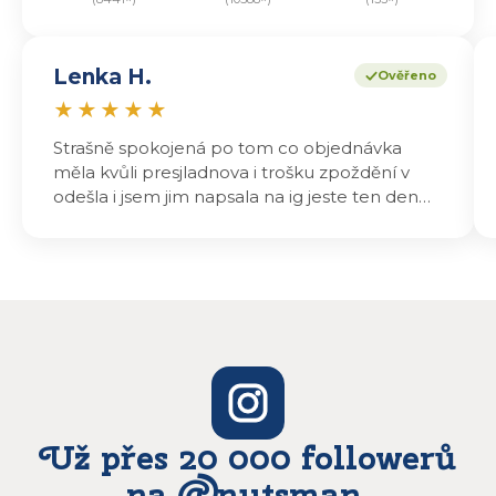
Lenka H.
Ověřeno
★
★
★
★
★
Strašně spokojená po tom co objednávka
měla kvůli presjladnova i trošku zpoždění v
odešla i jsem jim napsala na ig jeste ten den
odeslali a druhý den dopoledne jsem mohla
vyzvedávat .. výrobky jsou super chutnají
báječně a určitě budu objednávat zase
Už přes 20 000 followerů
na @nutsman.