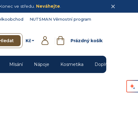
Konec ve středu.
Neváhejte
.
elkoobchod
NUTSMAN Věrnostní program
Kč
Hledat
Prázdný košík
Přihlášení
Nákupní
košík
Mlsání
Nápoje
Kosmetika
Doplňky
Novin