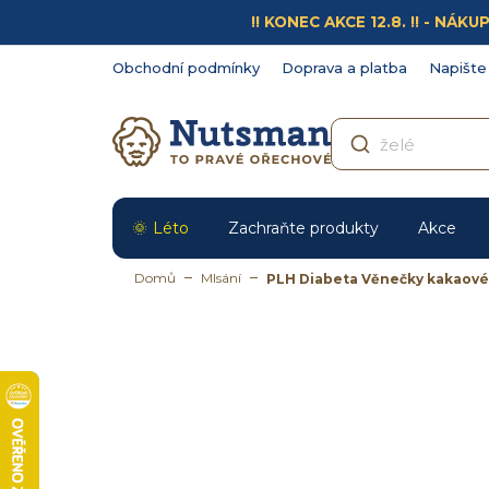
Přejít
!! KONEC AKCE 12.8. !! - N
na
obsah
Obchodní podmínky
Doprava a platba
Napište
Léto
Zachraňte produkty
Akce
Domů
Mlsání
PLH Diabeta Věnečky kakaové