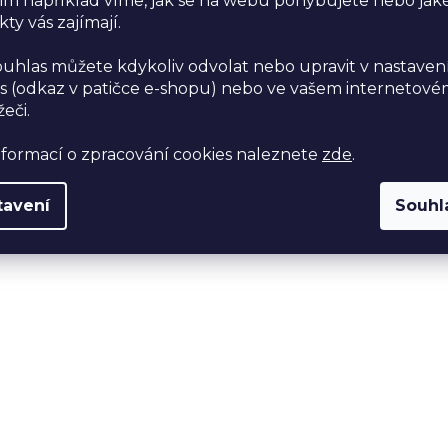
im například víme, jak se na webu pohybujete nebo jak
ty vás zajímají.
ouhlas můžete kdykoliv odvolat nebo upravit v nastaven
s (odkaz v patičce e-shopu) nebo ve vašem internetov
žeči.
nformací o zpracování cookies naleznete
zde
.
tavení
Souhl