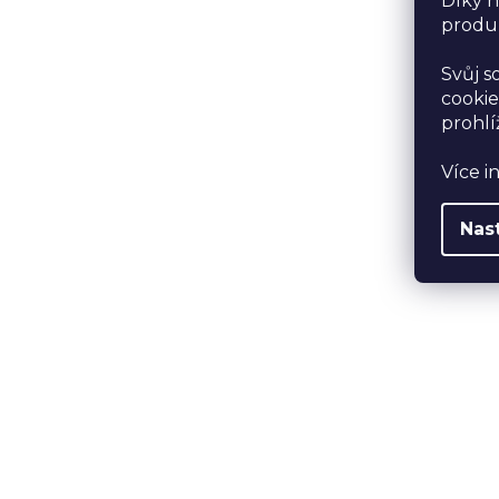
Díky n
produk
Svůj s
cookie
prohlí
Více i
Nas