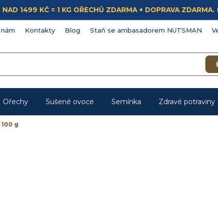
ÁKUP NAD 1499 KČ = 1 KG OŘECHŮ ZDARMA + DOPRAVA ZDARMA.
 nám
Kontakty
Blog
Staň se ambasadorem NUTSMAN
V
Ořechy
Sušené ovoce
Semínka
Zdravé potraviny
 100 g