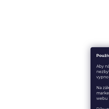
Použí
Aby ná
nezbyt
vypno
Na zák
market
webu a