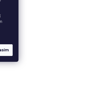
é
í
ém
asím