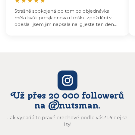
★
★
★
★
★
Strašně spokojená po tom co objednávka
měla kvůli presjladnova i trošku zpoždění v
odešla i jsem jim napsala na ig jeste ten den
odeslali a druhý den dopoledne jsem mohla
vyzvedávat .. výrobky jsou super chutnají
báječně a určitě budu objednávat zase
Už přes 20 000 followerů
na @nutsman.
Jak vypadá to pravé ořechové podle vás? Přidej se
i ty!