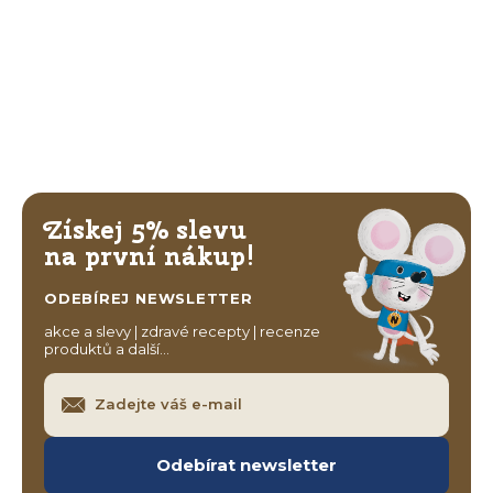
Získej 5% slevu
na první nákup!
ODEBÍREJ NEWSLETTER
akce a slevy | zdravé recepty | recenze
produktů a další…
Odebírat newsletter