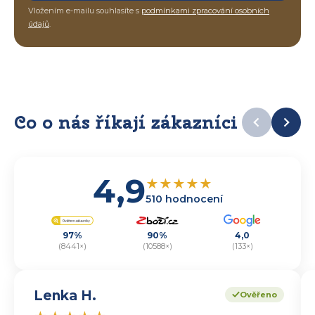
Vložením e-mailu souhlasíte s
podmínkami zpracování osobních
údajů
.
Co o nás říkají zákazníci
4,9
★
★
★
★
★
510 hodnocení
97%
90%
4,0
(8441×)
(10588×)
(133×)
Lenka H.
Ověřeno