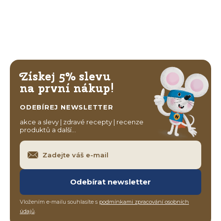
Získej 5% slevu
na první nákup!
ODEBÍREJ NEWSLETTER
akce a slevy | zdravé recepty | recenze
produktů a další…
Odebírat newsletter
Vložením e-mailu souhlasíte s
podmínkami zpracování osobních
údajů
.