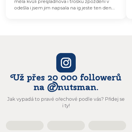
měla kvůli presjladnova i trošku zpoždění v
odešla i jsem jim napsala na ig jeste ten den
odeslali a druhý den dopoledne jsem mohla
vyzvedávat .. výrobky jsou super chutnají
báječně a určitě budu objednávat zase
Už přes 20 000 followerů
na @nutsman.
Jak vypadá to pravé ořechové podle vás? Přidej se
i ty!