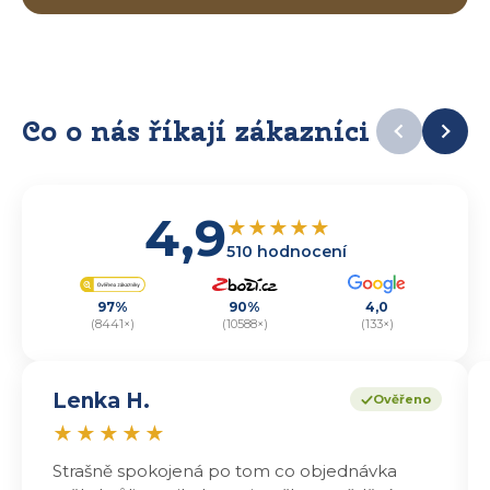
Co o nás říkají zákazníci
4,9
★
★
★
★
★
510 hodnocení
97%
90%
4,0
(8441×)
(10588×)
(133×)
Lenka H.
Ověřeno
★
★
★
★
★
Strašně spokojená po tom co objednávka