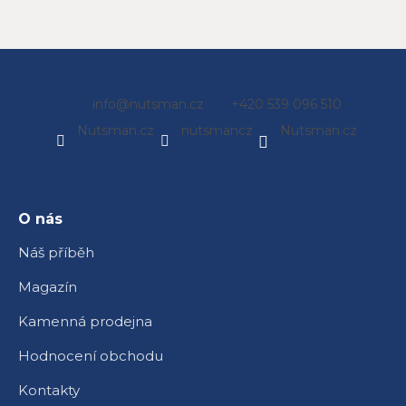
Z
info
@
nutsman.cz
+420 539 096 510
á
Nutsman.cz
nutsmancz
Nutsman.cz
p
a
t
í
O nás
Náš příběh
Magazín
Kamenná prodejna
Hodnocení obchodu
Kontakty