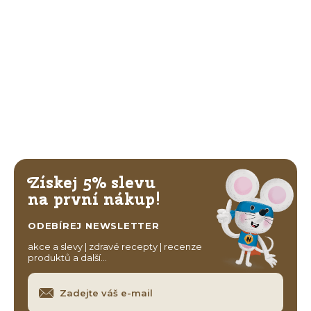
Získej 5% slevu
na první nákup!
ODEBÍREJ NEWSLETTER
akce a slevy | zdravé recepty | recenze
produktů a další…