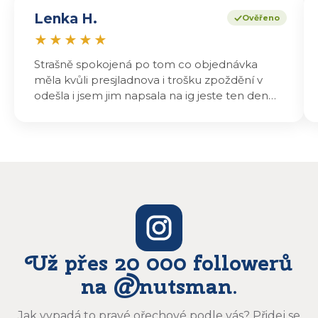
Lenka H.
Ověřeno
★
★
★
★
★
Strašně spokojená po tom co objednávka
měla kvůli presjladnova i trošku zpoždění v
odešla i jsem jim napsala na ig jeste ten den
odeslali a druhý den dopoledne jsem mohla
vyzvedávat .. výrobky jsou super chutnají
báječně a určitě budu objednávat zase
Už přes 20 000 followerů
na @nutsman.
Jak vypadá to pravé ořechové podle vás? Přidej se