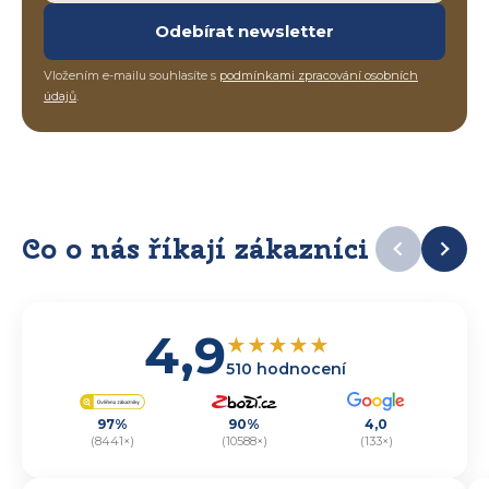
Odebírat newsletter
Vložením e-mailu souhlasíte s
podmínkami zpracování osobních
údajů
.
Co o nás říkají zákazníci
4,9
★
★
★
★
★
510 hodnocení
97%
90%
4,0
(8441×)
(10588×)
(133×)