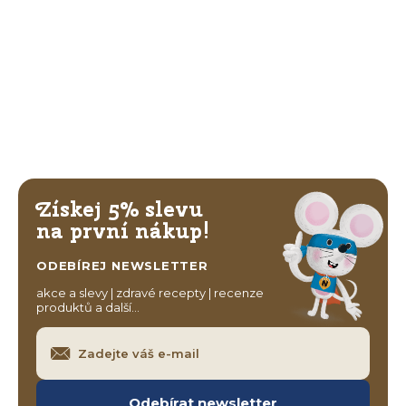
Získej 5% slevu
na první nákup!
ODEBÍREJ NEWSLETTER
akce a slevy | zdravé recepty | recenze
produktů a další…
Odebírat newsletter