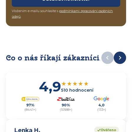
Vložením e-mailu souhlasíte s
podmínkami zpracování osobních
údajů
.
Co o nás říkají zákazníci
4,9
★
★
★
★
★
510 hodnocení
97%
90%
4,0
(8441×)
(10588×)
(133×)
Lenka H.
Ověřeno