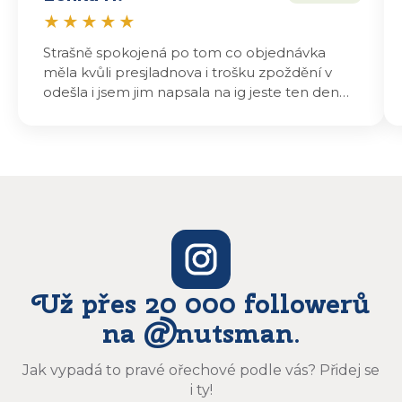
★
★
★
★
★
Strašně spokojená po tom co objednávka
měla kvůli presjladnova i trošku zpoždění v
odešla i jsem jim napsala na ig jeste ten den
odeslali a druhý den dopoledne jsem mohla
vyzvedávat .. výrobky jsou super chutnají
báječně a určitě budu objednávat zase
Už přes 20 000 followerů
na @nutsman.
Jak vypadá to pravé ořechové podle vás? Přidej se
i ty!