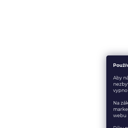
Použí
Aby ná
nezbyt
vypno
Na zák
market
webu a