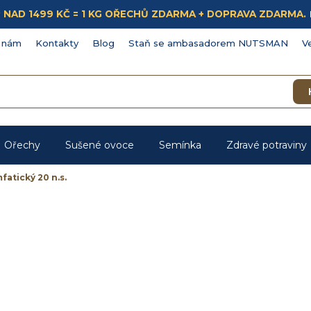
ÁKUP NAD 1499 KČ = 1 KG OŘECHŮ ZDARMA + DOPRAVA ZDARMA.
 nám
Kontakty
Blog
Staň se ambasadorem NUTSMAN
V
Ořechy
Sušené ovoce
Semínka
Zdravé potraviny
fatický 20 n.s.