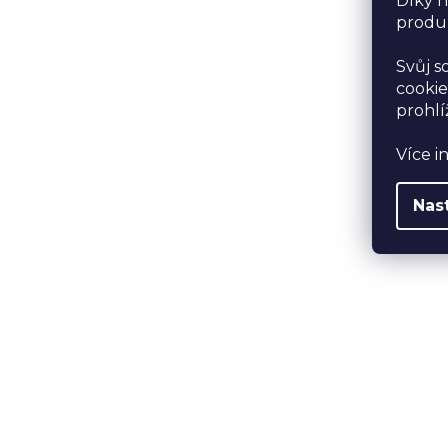
Díky n
produk
Svůj s
cookie
prohlí
Více i
Nas