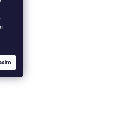
é
í
ém
asím