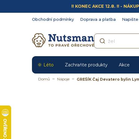
Přejít
!! KONEC AKCE 12.8. !! - N
na
obsah
Obchodní podmínky
Doprava a platba
Napište
Léto
Zachraňte produkty
Akce
Domů
Nápoje
GREŠÍK Čaj Devatero bylin Lym