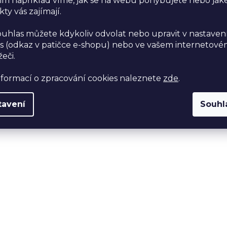
im například víme, jak se na webu pohybujete nebo jak
ty vás zajímají.
ouhlas můžete kdykoliv odvolat nebo upravit v nastaven
s (odkaz v patičce e-shopu) nebo ve vašem internetov
žeči.
nformací o zpracování cookies naleznete
zde
.
tavení
Souhl