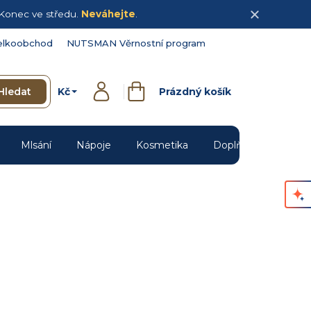
Konec ve středu.
Neváhejte
.
elkoobchod
NUTSMAN Věrnostní program
Kč
Hledat
Prázdný košík
Přihlášení
Nákupní
košík
Mlsání
Nápoje
Kosmetika
Doplňky
Novin