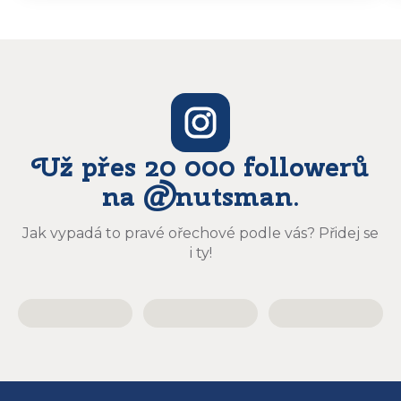
báječně a určitě budu objednávat zase
Už přes 20 000 followerů
na @nutsman.
Jak vypadá to pravé ořechové podle vás? Přidej se
i ty!