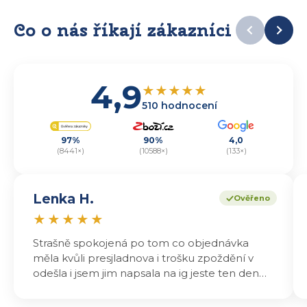
Co o nás říkají zákazníci
4,9
★
★
★
★
★
510 hodnocení
97%
90%
4,0
(8441×)
(10588×)
(133×)
Lenka H.
Ověřeno
★
★
★
★
★
Strašně spokojená po tom co objednávka
měla kvůli presjladnova i trošku zpoždění v
odešla i jsem jim napsala na ig jeste ten den
odeslali a druhý den dopoledne jsem mohla
vyzvedávat .. výrobky jsou super chutnají