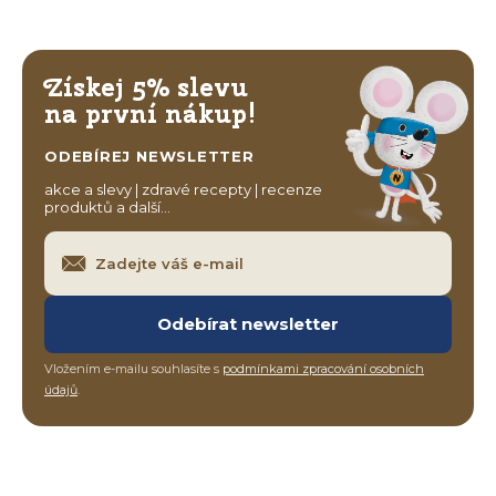
Získej 5% slevu
na první nákup!
ODEBÍREJ NEWSLETTER
akce a slevy | zdravé recepty | recenze
produktů a další…
Odebírat newsletter
Vložením e-mailu souhlasíte s
podmínkami zpracování osobních
údajů
.