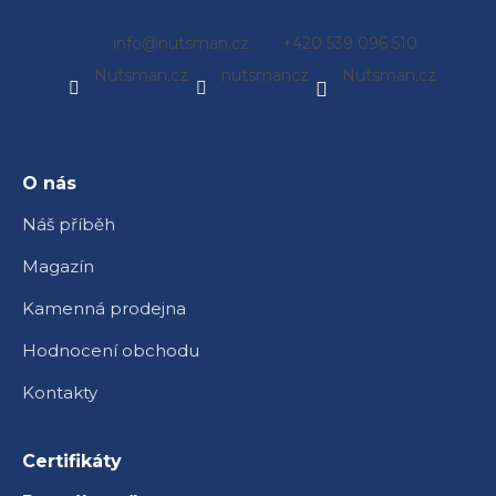
Z
info
@
nutsman.cz
+420 539 096 510
á
Nutsman.cz
nutsmancz
Nutsman.cz
p
a
t
í
O nás
Náš příběh
Magazín
Kamenná prodejna
Hodnocení obchodu
Kontakty
Certifikáty