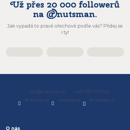
Už přes 20 000 followerů
na @nutsman.
Jak vypadá to pravé ořechové podle vás? Přidej se
i ty!
Z
info
@
nutsman.cz
+420 539 096 510
á
Nutsman.cz
nutsmancz
Nutsman.cz
p
a
t
í
O nás