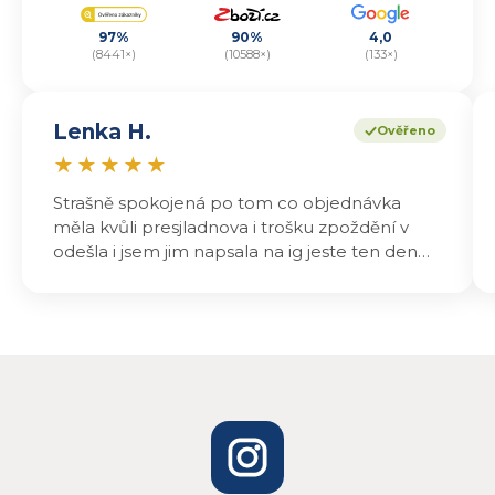
97%
90%
4,0
(8441×)
(10588×)
(133×)
Lenka H.
Ověřeno
★
★
★
★
★
Strašně spokojená po tom co objednávka
měla kvůli presjladnova i trošku zpoždění v
odešla i jsem jim napsala na ig jeste ten den
odeslali a druhý den dopoledne jsem mohla
vyzvedávat .. výrobky jsou super chutnají
báječně a určitě budu objednávat zase