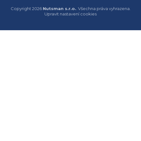
Copyright 2026
Nutsman s.r.o.
. Všechna práva vyhrazena.
Upravit nastavení cookies