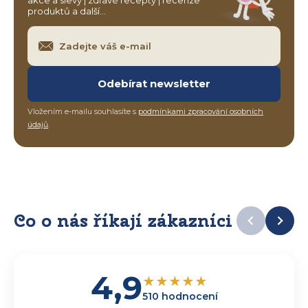
akce a slevy | zdravé recepty | recenze
produktů a další…
Odebírat newsletter
Vložením e-mailu souhlasíte s
podmínkami zpracování osobních
údajů
.
Co o nás říkají zákazníci
4,9
★
★
★
★
★
510 hodnocení