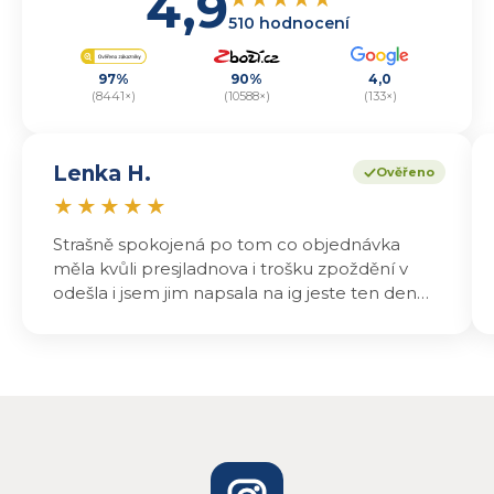
4,9
510 hodnocení
97%
90%
4,0
(8441×)
(10588×)
(133×)
Lenka H.
Ověřeno
★
★
★
★
★
Strašně spokojená po tom co objednávka
měla kvůli presjladnova i trošku zpoždění v
odešla i jsem jim napsala na ig jeste ten den
odeslali a druhý den dopoledne jsem mohla
vyzvedávat .. výrobky jsou super chutnají
báječně a určitě budu objednávat zase