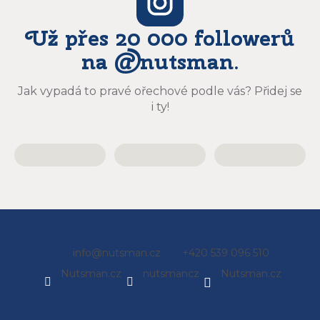
Už přes 20 000 followerů
na @nutsman.
Jak vypadá to pravé ořechové podle vás? Přidej se
i ty!
Z
info
@
nutsman.cz
+420 539 096 510
á
Nutsman.cz
nutsmancz
Nutsman.cz
p
a