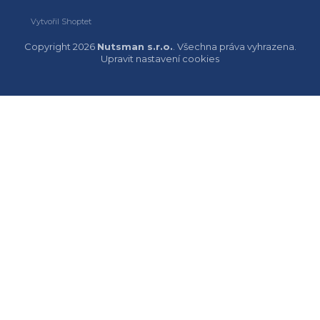
Vytvořil Shoptet
Copyright 2026
Nutsman s.r.o.
. Všechna práva vyhrazena.
Upravit nastavení cookies