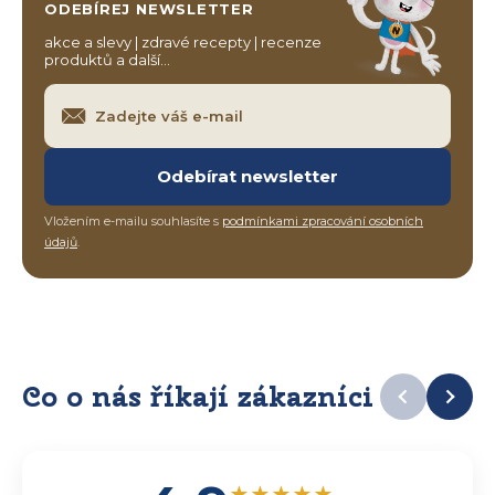
ODEBÍREJ NEWSLETTER
akce a slevy | zdravé recepty | recenze
produktů a další…
Odebírat newsletter
Vložením e-mailu souhlasíte s
podmínkami zpracování osobních
údajů
.
Co o nás říkají zákazníci
★
★
★
★
★