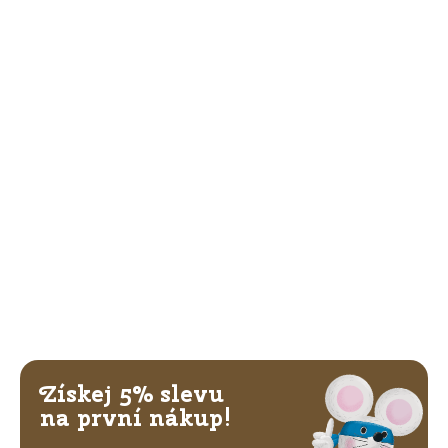
Získej 5% slevu
na první nákup!