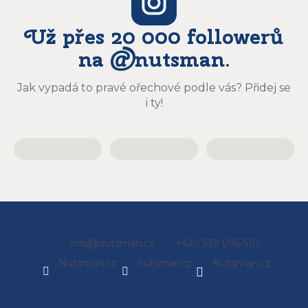
Už přes 20 000 followerů
na @nutsman.
Jak vypadá to pravé ořechové podle vás? Přidej se
i ty!
Z
info
@
nutsman.cz
+420 539 096 510
á
Nutsman.cz
nutsmancz
Nutsman.cz
p
a