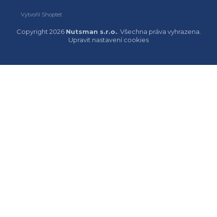
Vytvořil Shoptet
Copyright 2026
Nutsman s.r.o.
. Všechna práva vyhrazena.
Upravit nastavení cookies