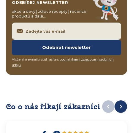
ODEBÍREJ NEWSLETTER
akce a slevy | zdravé recepty | recenze
produktů a další…
Odebírat newsletter
Vložením e-mailu souhlasíte s
podmínkami zpracování osobních
údajů
.
Co o nás říkají zákazníci
★
★
★
★
★