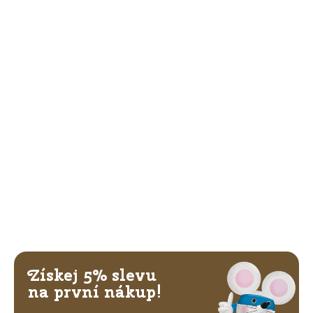
Získej 5% slevu
na první nákup!