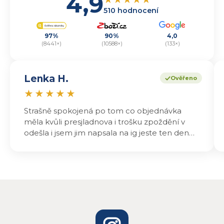
4,9
510 hodnocení
97%
90%
4,0
(8441×)
(10588×)
(133×)
Lenka H.
Ověřeno
★
★
★
★
★
Strašně spokojená po tom co objednávka
měla kvůli presjladnova i trošku zpoždění v
odešla i jsem jim napsala na ig jeste ten den
odeslali a druhý den dopoledne jsem mohla
vyzvedávat .. výrobky jsou super chutnají
báječně a určitě budu objednávat zase