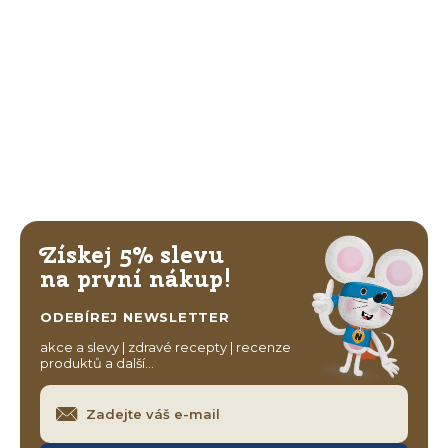
Získej 5% slevu
na první nákup!
ODEBÍREJ NEWSLETTER
akce a slevy | zdravé recepty | recenze
produktů a další…