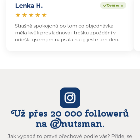
Lenka H.
Ověřeno
★
★
★
★
★
Strašně spokojená po tom co objednávka
měla kvůli presjladnova i trošku zpoždění v
odešla i jsem jim napsala na ig jeste ten den
odeslali a druhý den dopoledne jsem mohla
vyzvedávat .. výrobky jsou super chutnají
báječně a určitě budu objednávat zase
Už přes 20 000 followerů
na @nutsman.
Jak vypadá to pravé ořechové podle vás? Přidej se