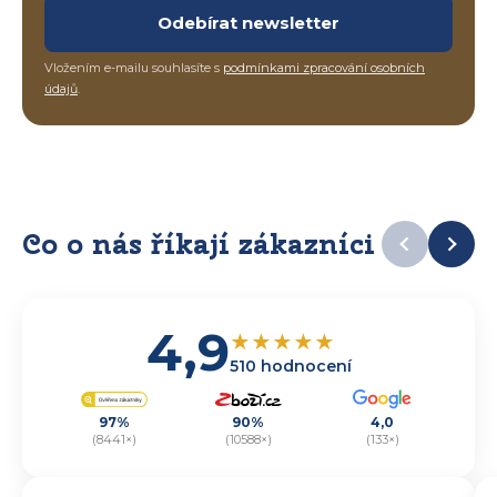
Odebírat newsletter
Vložením e-mailu souhlasíte s
podmínkami zpracování osobních
údajů
.
Co o nás říkají zákazníci
4,9
★
★
★
★
★
510 hodnocení
97%
90%
4,0
(8441×)
(10588×)
(133×)