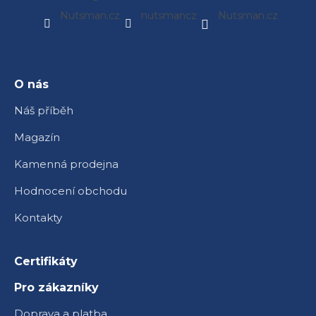
á
Nutsman.cz
nutsmancz
Nutsman.cz
p
a
t
í
O nás
Náš příběh
Magazín
Kamenná prodejna
Hodnocení obchodu
Kontakty
Certifikáty
Pro zákazníky
Doprava a platba