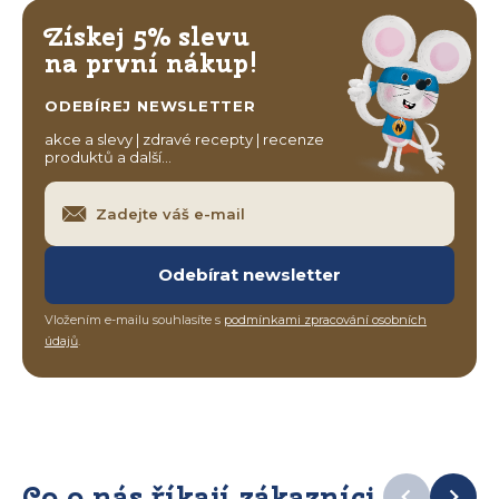
Získej 5% slevu
na první nákup!
ODEBÍREJ NEWSLETTER
akce a slevy | zdravé recepty | recenze
produktů a další…
Odebírat newsletter
Vložením e-mailu souhlasíte s
podmínkami zpracování osobních
údajů
.
Co o nás říkají zákazníci