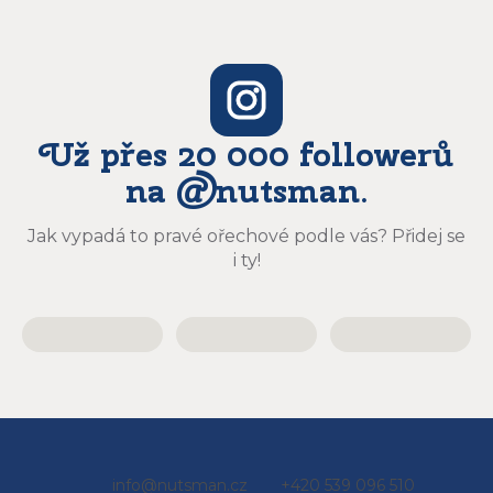
Už přes 20 000 followerů
na @nutsman.
Jak vypadá to pravé ořechové podle vás? Přidej se
i ty!
Z
info
@
nutsman.cz
+420 539 096 510