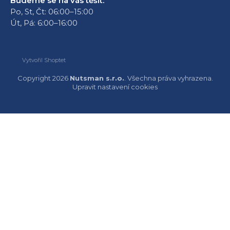
Budeme se na vás těšit:
Po, St, Čt: 06:00–15:00
Út, Pá: 6:00–16:00
Vytvořil Shoptet
Copyright 2026
Nutsman s.r.o.
. Všechna práva vyhrazena.
Upravit nastavení cookies