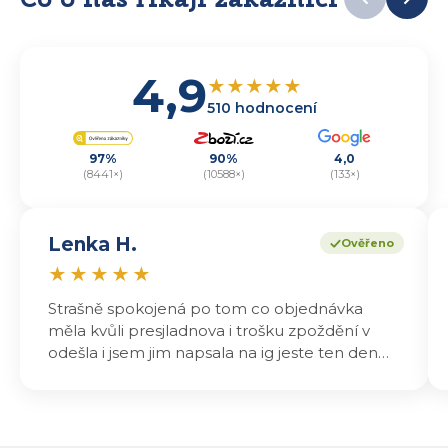
4,9
★
★
★
★
★
510 hodnocení
97%
90%
4,0
(8441×)
(10588×)
(133×)
Lenka H.
Ověřeno
★
★
★
★
★
Strašně spokojená po tom co objednávka
měla kvůli presjladnova i trošku zpoždění v
odešla i jsem jim napsala na ig jeste ten den
odeslali a druhý den dopoledne jsem mohla
vyzvedávat .. výrobky jsou super chutnají
báječně a určitě budu objednávat zase