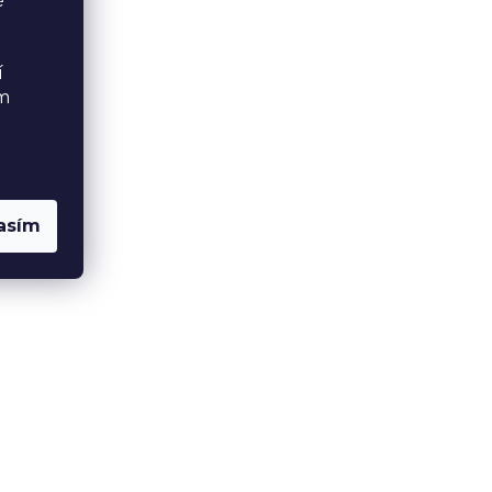
é
í
ém
asím