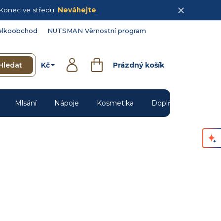
Konec ve středu.
Neváhejte
.
elkoobchod
NUTSMAN Věrnostní program
Kč
Hledat
Prázdný košík
Přihlášení
Nákupní
košík
Mlsání
Nápoje
Kosmetika
Doplňky
Novin