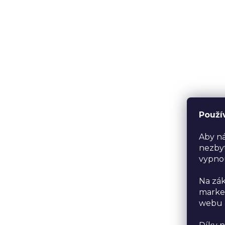
Použí
Aby ná
nezbyt
vypno
Na zák
market
webu a