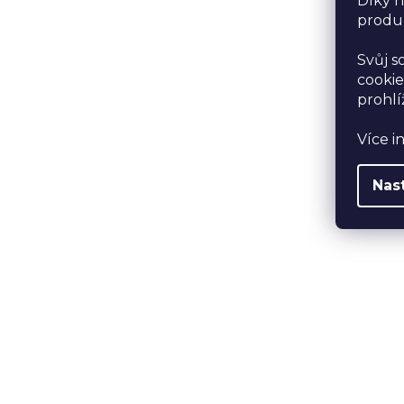
Díky n
produk
Svůj s
cookie
prohlí
Více i
Nas