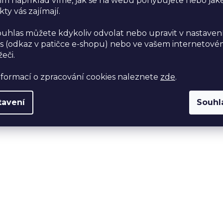
im například víme, jak se na webu pohybujete nebo jak
ty vás zajímají.
ouhlas můžete kdykoliv odvolat nebo upravit v nastaven
s (odkaz v patičce e-shopu) nebo ve vašem internetov
žeči.
nformací o zpracování cookies naleznete
zde
.
tavení
Souhl