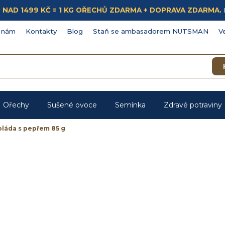
ÁKUP NAD 1499 KČ = 1 KG OŘECHŮ ZDARMA + DOPRAVA ZDARMA.
 nám
Kontakty
Blog
Staň se ambasadorem NUTSMAN
V
Ořechy
Sušené ovoce
Semínka
Zdravé potraviny
láda s pepřem 85 g