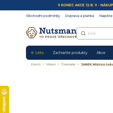
Přejít
!! KONEC AKCE 12.8. !! - N
na
obsah
Obchodní podmínky
Doprava a platba
Napište
Léto
Zachraňte produkty
Akce
Domů
Mlsání
Čokoláda
JANEK Mléčná čoko